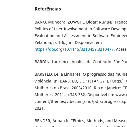
Referências
BANO, Muneera; ZOWGHI, Didar; RIMINI, France
Politics of User Involvement in Software Develo
Evaluation and Assessment in Software Engineer
Zelândia, p. 1-6, Jun. Disponível em
https://doi.org/10.1145/3210459.3210477
. Acess
BARDIN, Laurence. Análise de Conteúdo. São Pau
BARSTED, Leila Linhares. O progresso das mulh
violência. In: BARSTED, L.L.; PITANGY, J. (Orgs.)
Mulheres no Brasil 2003/2010. Rio de Janeiro: CE
Mulheres, 2011. p.346-382. Disponível em www
content/themes/vibecom_onu/pdfs/progresso.pd
2021.
BENDER, Annah K. “Ethics, Methods, and Measur