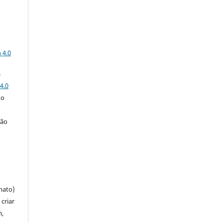
a
 4.0
a
4.0
 o
ção
mato)
criar
m,