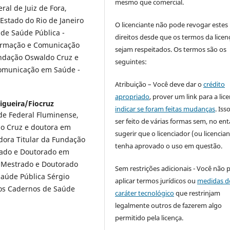
mesmo que comercial.
al de Juiz de Fora,
Estado do Rio de Janeiro
O licenciante não pode revogar estes
 de Saúde Pública -
direitos desde que os termos da licen
formação e Comunicação
sejam respeitados. Os termos são os
undação Oswaldo Cruz e
seguintes:
Comunicação em Saúde -
Atribuição – Você deve dar o
crédito
apropriado
, prover um link para a lic
igueira/Fiocruz
indicar se foram feitas mudanças
. Is
de Federal Fluminense,
ser feito de várias formas sem, no ent
o Cruz e doutora em
sugerir que o licenciador (ou licencian
dora Titular da Fundação
tenha aprovado o uso em questão.
rado e Doutorado em
 Mestrado e Doutorado
Sem restrições adicionais - Você não 
Saúde Pública Sérgio
aplicar termos jurídicos ou
medidas d
 nos Cadernos de Saúde
caráter tecnológico
que restrinjam
legalmente outros de fazerem algo
permitido pela licença.