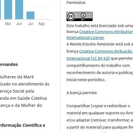
Feministas
Este trabalho está licenciado sob um
licença
Creative Commons Attribution
International License
.
A
Revista Estudos Feministas
está sob 
licença
Creative Commons Atribuição 
Internacional (CC BY 4.0)
que permite
Fernandes
compartilhamento do trabalho com
reconhecimento de autoria e publica
 Mulheres da Maré
inicial neste periódico.
lizado no atendimento às
rviço Social pela
A licença permite:
randa em Saúde Coletiva
iança e da Mulher do
Compartilhar (copiar e redistribuir o
material em qualquer suporte ou for
e/ou adaptar (remixar, transformar, e 
nformação Científica e
a partir do material) para qualquer fi