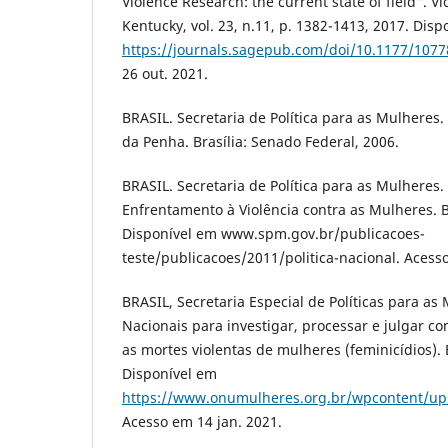
Violence Research: the current state of field”. 
Kentucky, vol. 23, n.11, p. 1382-1413, 2017. Dis
https://journals.sagepub.com/doi/10.1177/107
26 out. 2021.
BRASIL. Secretaria de Política para as Mulheres. 
da Penha. Brasília: Senado Federal, 2006.
BRASIL. Secretaria de Política para as Mulheres. 
Enfrentamento à Violência contra as Mulheres. B
Disponível em www.spm.gov.br/publicacoes-
teste/publicacoes/2011/politica-nacional. Acesso
BRASIL, Secretaria Especial de Políticas para as 
Nacionais para investigar, processar e julgar c
as mortes violentas de mulheres (feminicídios). 
Disponível em
https://www.onumulheres.org.br/wpcontent/uplo
Acesso em 14 jan. 2021.