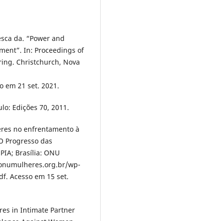
sca da. “Power and
pment”. In: Proceedings of
ing. Christchurch, Nova
o em 21 set. 2021.
lo: Edições 70, 2011.
eres no enfrentamento à
. O Progresso das
PIA; Brasília: ONU
.onumulheres.org.br/wp-
f. Acesso em 15 set.
es in Intimate Partner