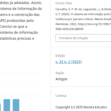
didas já adotadas. Assim,
Como Citar
 Sistema de Informação da
Carvalho, E. F. M. de, Laguardia , J., & Desl
aneiro e a construção das
S. F. (2025). O sistema de informação polici
violência por parceiro íntimo.
Revista Estud
(VPI) produzidas pelo
Feministas
,
33
(2). https://doi.org/10.1590/
Conclui-se que a
9584-2025v33n286595
 sistema de informação
Fomatos de Citação
statísticas precisas e
Edição
v. 33 n. 2 (2025)
Seção
Artigos
Licença
Copyright (c) 2025 Revista Estudos