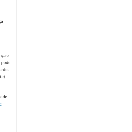
ça
ença e
so pode
anto,
te)
pode
e