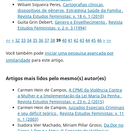
Wiliam Siqueira Peres,
Cartografias clínicas,
dispositivos de gêneros, Estratégia Saúde da Família
,
Revista Estudos Feministas: v. 18 n. 1 (2010)
Guita Grin Debert,
Genero e Envelhecimento
,
Revista
Estudos Feministas: v. 2 n. 3 (1994)
<<
<
32
33
34
35
36
37
38
39
40
41
42
43
44
45
46
>
>>
Você também pode
iniciar uma pesquisa avançada por
similaridade
para este artigo.
Artigos mais lidos pelo mesmo(s) autor(es)
Carmen Hein de Campos,
A CPMI da Violência Contra
a Mulher e a Implementação da Lei Maria Da Penha
,
Revista Estudos Feministas: v. 23 n. 2 (2015)
Carmen Hein de Campos,
Juizados Especiais Criminais
e seu déficit teórico
,
Revista Estudos Feministas: v. 11
n. 1 (2003)
Isadora Vier Machado, Miriam Pillar Grossi,
Da Dor no
Corpo à Dor na Alma: O Conceito de Violências