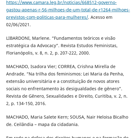
https://www.camara.leg.br/noticias/668512-governo-
gastou-apenas-r-56-milhoes-de-um-total-de-r1264-milhoes-
previstos-com-politicas-para-mulheres/
. Acesso em
02/06/2021.
LIBARDONI, Marlene. “Fundamentos teóricos e visão
estratégica da Advocacy”. Revista Estudos Feministas,
Florianópolis, v. 8, n. 2, p. 207-222, 2000.
MACHADO, Isadora Vier; CORREA, Crishna Mirella de
Andrade. “Na trilha dos feminismos: Lei Maria da Penha,
extensão universitária e a constituição de novos atores
sociais no enfrentamento às desigualdades de gênero”.
Revista de Gênero, Sexualidades e Direito, Curitiba, v. 2, n.
2, p. 134-150, 2016.
MACHADO, Maria Salete Kern; SOUSA, Nair Heloisa Bicalho
de. Ceilândia – mapa da cidadania.
Em rede na defesa dos direitos humanos e na formação do