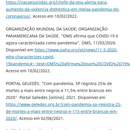
https://nacoesunidas.org/chefe-da-onu-alerta-para-
aumento-da-violencia-domestica-em-meioa-pandemia-do-
coronavirus/
. Acesso em 10/02/2022.
ORGANIZAÇÃO MUNDIAL DA SAÚDE; ORGANIZAÇÃO
PANAMERICANA DA SAÚDE. “OMS afirma que COVID-19 é
agora caracterizada como pandemia”. OMS, 11/03/2020.
Disponível em
https://www.paho.org/pt/news/11-3-2020-
who-characterizes-covid-
19pandemic#:~:text=OMS%20afirma%20que%20COVID%2D19
Acesso em 10/02/2022.
PORTAL GELEDÉS. “Com pandemia, SP registra 25% de
mortes a mais entre negros e 11,5% entre brancos em
2020”. Portal Geledés [online], 2021. Disponível em
https://www.geledes.org.br/com-pandemia-sp-registra-25-
de-mortes-a-mais-entre-negros-e-115-entre-brancos-em-
2020/
. Acesso em 02/06/2021.