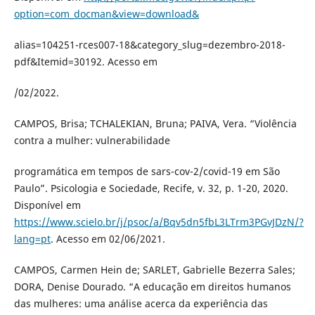
option=com_docman&view=download&
alias=104251-rces007-18&category_slug=dezembro-2018-
pdf&Itemid=30192. Acesso em
/02/2022.
CAMPOS, Brisa; TCHALEKIAN, Bruna; PAIVA, Vera. “Violência
contra a mulher: vulnerabilidade
programática em tempos de sars-cov-2/covid-19 em São
Paulo”. Psicologia e Sociedade, Recife, v. 32, p. 1-20, 2020.
Disponível em
https://www.scielo.br/j/psoc/a/Bqv5dn5fbL3LTrm3PGvJDzN/?
lang=pt
. Acesso em 02/06/2021.
CAMPOS, Carmen Hein de; SARLET, Gabrielle Bezerra Sales;
DORA, Denise Dourado. “A educação em direitos humanos
das mulheres: uma análise acerca da experiência das