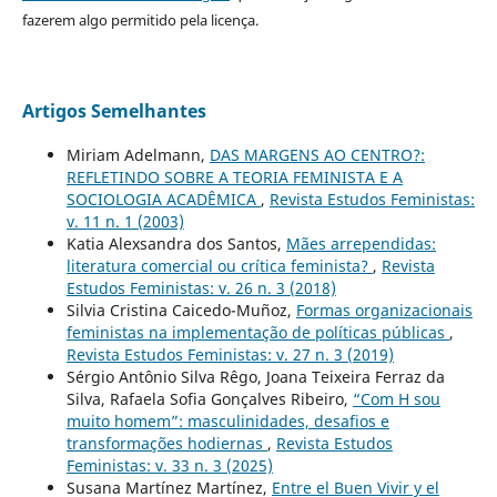
fazerem algo permitido pela licença.
Artigos Semelhantes
Miriam Adelmann,
DAS MARGENS AO CENTRO?:
REFLETINDO SOBRE A TEORIA FEMINISTA E A
SOCIOLOGIA ACADÊMICA
,
Revista Estudos Feministas:
v. 11 n. 1 (2003)
Katia Alexsandra dos Santos,
Mães arrependidas:
literatura comercial ou crítica feminista?
,
Revista
Estudos Feministas: v. 26 n. 3 (2018)
Silvia Cristina Caicedo-Muñoz,
Formas organizacionais
feministas na implementação de políticas públicas
,
Revista Estudos Feministas: v. 27 n. 3 (2019)
Sérgio Antônio Silva Rêgo, Joana Teixeira Ferraz da
Silva, Rafaela Sofia Gonçalves Ribeiro,
“Com H sou
muito homem”: masculinidades, desafios e
transformações hodiernas
,
Revista Estudos
Feministas: v. 33 n. 3 (2025)
Susana Martínez Martínez,
Entre el Buen Vivir y el