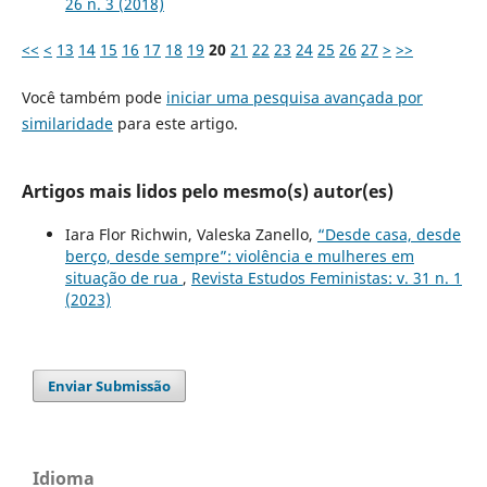
26 n. 3 (2018)
<<
<
13
14
15
16
17
18
19
20
21
22
23
24
25
26
27
>
>>
Você também pode
iniciar uma pesquisa avançada por
similaridade
para este artigo.
Artigos mais lidos pelo mesmo(s) autor(es)
Iara Flor Richwin, Valeska Zanello,
“Desde casa, desde
berço, desde sempre”: violência e mulheres em
situação de rua
,
Revista Estudos Feministas: v. 31 n. 1
(2023)
Enviar Submissão
Idioma