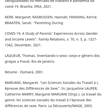
Desigualdades no mercado de trabalho e pandemia da
covid-19. Brasília: IPEA, 2021.
KERR, Margaret; RASMUSSEN, Hannah; FANNING, Kerrie;
BRAATEN, Sarah. “Parenting During
COVID-19: A Study of Parents’ Experiences Across Gender
and Income Levels”. Family Relations, v. 70, n. 5, p. 1327-
1342, December, 2021.
LAQUEUR, Thomas. Inventando o sexo: corpo e gênero dos
gregos a Freud. Rio de Janeiro:
Relume - Dumará, 2001.
MARUANI, Margaret. “Les Sciences Sociales du Travail à L
´épreuve des Différences de Sexe”. In: Jacqueline LAUFER;
Catherine MARRY; Margaret MARUANI (Orgs.). Le travail du
genre: les sciences sociales du travail à l’épreuve des
différences de sexe. Paris: La Découverte/MAGE, 2003.