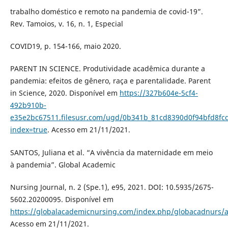
trabalho doméstico e remoto na pandemia de covid-19”.
Rev. Tamoios, v. 16, n. 1, Especial
COVID19, p. 154-166, maio 2020.
PARENT IN SCIENCE. Produtividade acadêmica durante a
pandemia: efeitos de gênero, raça e parentalidade. Parent
in Science, 2020. Disponível em
https://327b604e-5cf4-
492b910b-
e35e2bc67511.filesusr.com/ugd/0b341b_81cd8390d0f94bfd8fc
index=true
. Acesso em 21/11/2021.
SANTOS, Juliana et al. “A vivência da maternidade em meio
à pandemia”. Global Academic
Nursing Journal, n. 2 (Spe.1), e95, 2021. DOI: 10.5935/2675-
5602.20200095. Disponível em
https://globalacademicnursing.com/index.php/globacadnurs/ar
Acesso em 21/11/2021.