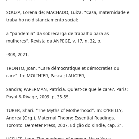
SOUZA, Lorena de; MACHADO, Luiza. “Casa, maternidade e
trabalho no distanciamento social:
a “pandemia” da sobrecarga de trabalho para as
mulheres”. Revista da ANPEGE, v. 17, n. 32, p.
-308, 2021.
TRONTO, Joan. “Care démocratique et démocraties du
care”. In: MOLINIER, Pascal; LAUGIER,
Sandra; PAPERMAN, Patrícia. Qu’est-ce que le care?. Paris:
Payot & Rivage, 2009. p. 35-55.
TURER, Shari. “The Myths of Motherhood”. In: O’REILLY,
Andrea (Org.). Maternal Theory: Essential Readings.
Toronto: Demeter Press, 2007, Edição do Kindle, cap. 21.
USSHER, Jane. The madness of women. Nova York: