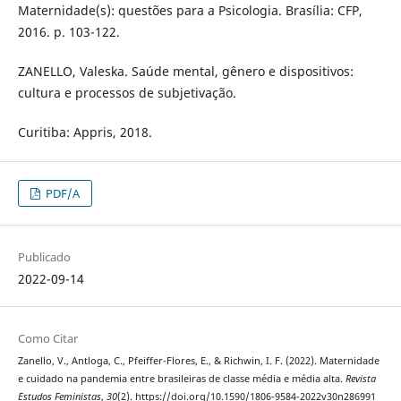
Maternidade(s): questões para a Psicologia. Brasília: CFP,
2016. p. 103-122.
ZANELLO, Valeska. Saúde mental, gênero e dispositivos:
cultura e processos de subjetivação.
Curitiba: Appris, 2018.
PDF/A
Publicado
2022-09-14
Como Citar
Zanello, V., Antloga, C., Pfeiffer-Flores, E., & Richwin, I. F. (2022). Maternidade
e cuidado na pandemia entre brasileiras de classe média e média alta.
Revista
Estudos Feministas
,
30
(2). https://doi.org/10.1590/1806-9584-2022v30n286991