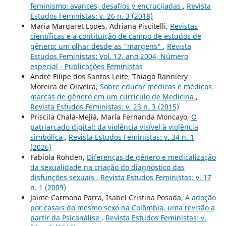
feminismo: avances, desafíos y encrucijadas
,
Revista
Estudos Feministas: v. 26 n. 3 (2018)
Maria Margaret Lopes, Adriana Piscitelli,
Revistas
científicas e a contituição de campo de estudos de
gênero: um olhar desde as "margens"
,
Revista
Estudos Feministas: Vol. 12, ano 2004, Número
especial - Publicações Feministas
André Filipe dos Santos Leite, Thiago Ranniery
Moreira de Oliveira,
Sobre educar médicas e médicos:
marcas de gênero em um currículo de Medicina
,
Revista Estudos Feministas: v. 23 n. 3 (2015)
Priscila Chalá-Mejiá, María Fernanda Moncayo,
O
patriarcado digital: da violência visível à violência
simbólica
,
Revista Estudos Feministas: v. 34 n. 1
(2026)
Fabíola Rohden,
Diferenças de gênero e medicalização
da sexualidade na criação do diagnóstico das
disfunções sexuais
,
Revista Estudos Feministas: v. 17
n. 1 (2009)
Jaime Carmona Parra, Isabel Cristina Posada,
A adoção
por casais do mesmo sexo na Colômbia, uma revisão a
partir da Psicanálise
,
Revista Estudos Feministas: v.