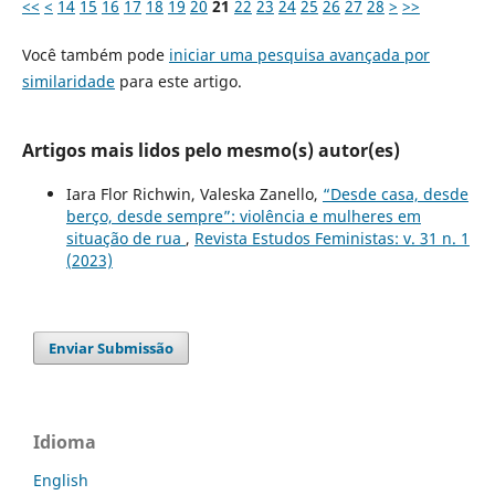
<<
<
14
15
16
17
18
19
20
21
22
23
24
25
26
27
28
>
>>
Você também pode
iniciar uma pesquisa avançada por
similaridade
para este artigo.
Artigos mais lidos pelo mesmo(s) autor(es)
Iara Flor Richwin, Valeska Zanello,
“Desde casa, desde
berço, desde sempre”: violência e mulheres em
situação de rua
,
Revista Estudos Feministas: v. 31 n. 1
(2023)
Enviar Submissão
Idioma
English