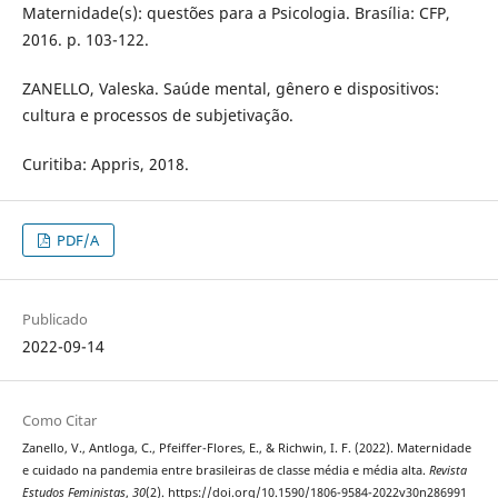
Maternidade(s): questões para a Psicologia. Brasília: CFP,
2016. p. 103-122.
ZANELLO, Valeska. Saúde mental, gênero e dispositivos:
cultura e processos de subjetivação.
Curitiba: Appris, 2018.
PDF/A
Publicado
2022-09-14
Como Citar
Zanello, V., Antloga, C., Pfeiffer-Flores, E., & Richwin, I. F. (2022). Maternidade
e cuidado na pandemia entre brasileiras de classe média e média alta.
Revista
Estudos Feministas
,
30
(2). https://doi.org/10.1590/1806-9584-2022v30n286991