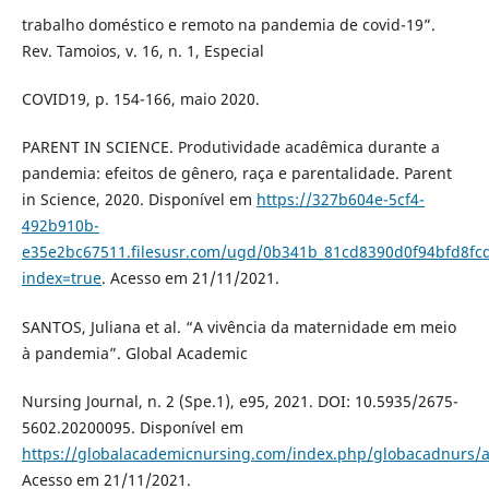
trabalho doméstico e remoto na pandemia de covid-19”.
Rev. Tamoios, v. 16, n. 1, Especial
COVID19, p. 154-166, maio 2020.
PARENT IN SCIENCE. Produtividade acadêmica durante a
pandemia: efeitos de gênero, raça e parentalidade. Parent
in Science, 2020. Disponível em
https://327b604e-5cf4-
492b910b-
e35e2bc67511.filesusr.com/ugd/0b341b_81cd8390d0f94bfd8fc
index=true
. Acesso em 21/11/2021.
SANTOS, Juliana et al. “A vivência da maternidade em meio
à pandemia”. Global Academic
Nursing Journal, n. 2 (Spe.1), e95, 2021. DOI: 10.5935/2675-
5602.20200095. Disponível em
https://globalacademicnursing.com/index.php/globacadnurs/ar
Acesso em 21/11/2021.