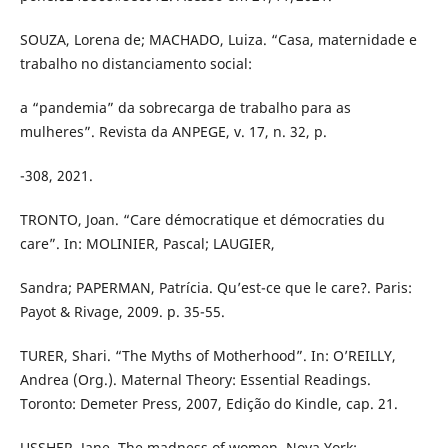
SOUZA, Lorena de; MACHADO, Luiza. “Casa, maternidade e
trabalho no distanciamento social:
a “pandemia” da sobrecarga de trabalho para as
mulheres”. Revista da ANPEGE, v. 17, n. 32, p.
-308, 2021.
TRONTO, Joan. “Care démocratique et démocraties du
care”. In: MOLINIER, Pascal; LAUGIER,
Sandra; PAPERMAN, Patrícia. Qu’est-ce que le care?. Paris:
Payot & Rivage, 2009. p. 35-55.
TURER, Shari. “The Myths of Motherhood”. In: O’REILLY,
Andrea (Org.). Maternal Theory: Essential Readings.
Toronto: Demeter Press, 2007, Edição do Kindle, cap. 21.
USSHER, Jane. The madness of women. Nova York: