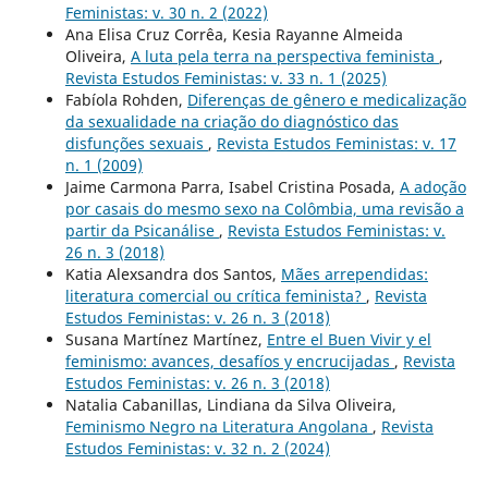
Feministas: v. 30 n. 2 (2022)
Ana Elisa Cruz Corrêa, Kesia Rayanne Almeida
Oliveira,
A luta pela terra na perspectiva feminista
,
Revista Estudos Feministas: v. 33 n. 1 (2025)
Fabíola Rohden,
Diferenças de gênero e medicalização
da sexualidade na criação do diagnóstico das
disfunções sexuais
,
Revista Estudos Feministas: v. 17
n. 1 (2009)
Jaime Carmona Parra, Isabel Cristina Posada,
A adoção
por casais do mesmo sexo na Colômbia, uma revisão a
partir da Psicanálise
,
Revista Estudos Feministas: v.
26 n. 3 (2018)
Katia Alexsandra dos Santos,
Mães arrependidas:
literatura comercial ou crítica feminista?
,
Revista
Estudos Feministas: v. 26 n. 3 (2018)
Susana Martínez Martínez,
Entre el Buen Vivir y el
feminismo: avances, desafíos y encrucijadas
,
Revista
Estudos Feministas: v. 26 n. 3 (2018)
Natalia Cabanillas, Lindiana da Silva Oliveira,
Feminismo Negro na Literatura Angolana
,
Revista
Estudos Feministas: v. 32 n. 2 (2024)