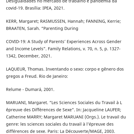
Desigualdades no mercado de trabalho e pandemia da
covid-19. Brasília: IPEA, 2021.
KERR, Margaret; RASMUSSEN, Hannah; FANNING, Kerrie;
BRAATEN, Sarah. “Parenting During
COVID-19: A Study of Parents’ Experiences Across Gender
and Income Levels”. Family Relations, v. 70, n. 5, p. 1327-
1342, December, 2021.
LAQUEUR, Thomas. Inventando o sexo: corpo e gênero dos
gregos a Freud. Rio de Janeiro:
Relume - Dumará, 2001.
MARUANI, Margaret. “Les Sciences Sociales du Travail à L
´épreuve des Différences de Sexe”. In: Jacqueline LAUFER;
Catherine MARRY; Margaret MARUANI (Orgs.). Le travail du
genre: les sciences sociales du travail à l’épreuve des
différences de sexe. Paris: La Découverte/MAGE, 2003.