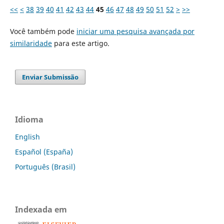
<<
<
38
39
40
41
42
43
44
45
46
47
48
49
50
51
52
>
>>
Você também pode
iniciar uma pesquisa avançada por
similaridade
para este artigo.
Enviar Submissão
Idioma
English
Español (España)
Português (Brasil)
Indexada em