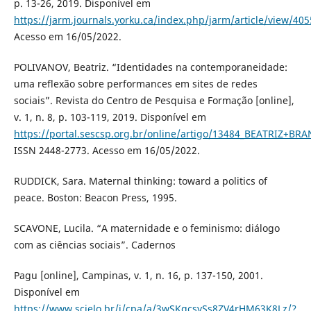
p. 13-26, 2019. Disponível em
https://jarm.journals.yorku.ca/index.php/jarm/article/view/40
Acesso em 16/05/2022.
POLIVANOV, Beatriz. “Identidades na contemporaneidade:
uma reflexão sobre performances em sites de redes
sociais”. Revista do Centro de Pesquisa e Formação [online],
v. 1, n. 8, p. 103-119, 2019. Disponível em
https://portal.sescsp.org.br/online/artigo/13484_BEATRIZ+
ISSN 2448-2773. Acesso em 16/05/2022.
RUDDICK, Sara. Maternal thinking: toward a politics of
peace. Boston: Beacon Press, 1995.
SCAVONE, Lucila. “A maternidade e o feminismo: diálogo
com as ciências sociais”. Cadernos
Pagu [online], Campinas, v. 1, n. 16, p. 137-150, 2001.
Disponível em
https://www.scielo.br/j/cpa/a/3wSKqcsySs8ZV4rHM63K8Lz/?