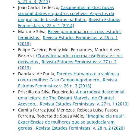
v. 21 n. 3 (2013)
João Carlos Tedesco,
Casamentos mistos: novas
sociabilidades e quadros coletivos. Aspectos da
imigração de brasileiras na Itália
,
Revista Estudos
Feministas: v. 22 n. 1 (2014)
Mariane Silva,
Breve panorama acerca dos estudos
feministas
,
Revista Estudos Feministas: v. 26 n. 1
(2018)
Felipe Cazeiro, Emilly Mel Fernandes, Marlos Alves
Bezerra,
(Trans)tornando a norma cisgênera e seus
derivados
,
Revista Estudos Feministas: v. 27 n. 2
(2019)
Dandara de Paula,
Direitos Humanos e a violência
contra mulher: Caso Campo Algodonero
,
Revista
Estudos Feministas: v. 26 n. 3 (2018)
Priscilla da Silva Figueiredo,
A narradora descolonial:
uma leitura de The Distant Marvels, de Chantel
Acevedo.
,
Revista Estudos Feministas: v. 27 n. 1 (2019)
Camila Ferraz Jucá Menezes, Rebeca Luisa Passos
Ferreira, Roberta de Sousa Mélo,
“Imagina ela nua!”:
Experiências de mulheres que se autodeclaram
gordas
,
Revista Estudos Feministas: v. 28 n. 2 (2020)