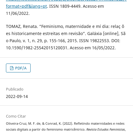
format=pdf&lang=pt
. ISSN 1809-4449. Acesso em
11/06/2022.
TOMAZ, Renata. “Feminismo, maternidade e mí dia: relaç õ
es historicamente estreitas em revisão”. Galáxia [online], Sã
o Paulo, v. 1, n. 29, p. 155-166, 2015. ISSN 19822553. DOI:
10.1590/1982-25542015120031. Acesso em 16/05/2022.
PDF/A
Publicado
2022-09-14
Como Citar
Oliveira-Cruz, M. F. de, & Conrad, K. (2022). Refletindo maternidades e redes
sociais digitais a partir do feminismo matricêntrico.
Revista Estudos Feministas
,