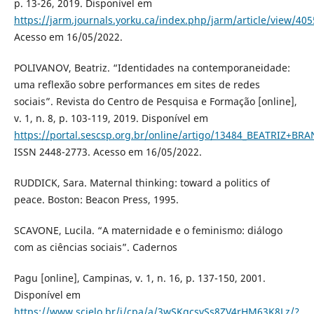
p. 13-26, 2019. Disponível em
https://jarm.journals.yorku.ca/index.php/jarm/article/view/40
Acesso em 16/05/2022.
POLIVANOV, Beatriz. “Identidades na contemporaneidade:
uma reflexão sobre performances em sites de redes
sociais”. Revista do Centro de Pesquisa e Formação [online],
v. 1, n. 8, p. 103-119, 2019. Disponível em
https://portal.sescsp.org.br/online/artigo/13484_BEATRIZ+
ISSN 2448-2773. Acesso em 16/05/2022.
RUDDICK, Sara. Maternal thinking: toward a politics of
peace. Boston: Beacon Press, 1995.
SCAVONE, Lucila. “A maternidade e o feminismo: diálogo
com as ciências sociais”. Cadernos
Pagu [online], Campinas, v. 1, n. 16, p. 137-150, 2001.
Disponível em
https://www.scielo.br/j/cpa/a/3wSKqcsySs8ZV4rHM63K8Lz/?