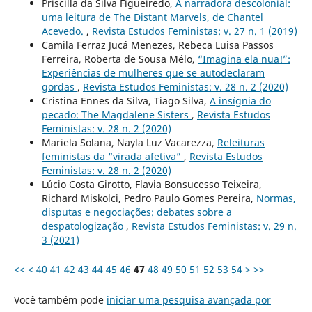
Priscilla da Silva Figueiredo,
A narradora descolonial:
uma leitura de The Distant Marvels, de Chantel
Acevedo.
,
Revista Estudos Feministas: v. 27 n. 1 (2019)
Camila Ferraz Jucá Menezes, Rebeca Luisa Passos
Ferreira, Roberta de Sousa Mélo,
“Imagina ela nua!”:
Experiências de mulheres que se autodeclaram
gordas
,
Revista Estudos Feministas: v. 28 n. 2 (2020)
Cristina Ennes da Silva, Tiago Silva,
A insígnia do
pecado: The Magdalene Sisters
,
Revista Estudos
Feministas: v. 28 n. 2 (2020)
Mariela Solana, Nayla Luz Vacarezza,
Releituras
feministas da “virada afetiva”
,
Revista Estudos
Feministas: v. 28 n. 2 (2020)
Lúcio Costa Girotto, Flavia Bonsucesso Teixeira,
Richard Miskolci, Pedro Paulo Gomes Pereira,
Normas,
disputas e negociações: debates sobre a
despatologização
,
Revista Estudos Feministas: v. 29 n.
3 (2021)
<<
<
40
41
42
43
44
45
46
47
48
49
50
51
52
53
54
>
>>
Você também pode
iniciar uma pesquisa avançada por