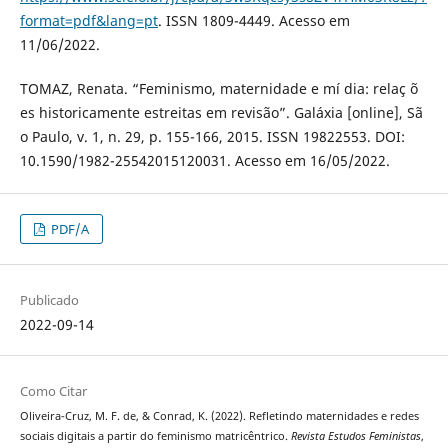
format=pdf&lang=pt
. ISSN 1809-4449. Acesso em
11/06/2022.
TOMAZ, Renata. “Feminismo, maternidade e mí dia: relaç õ
es historicamente estreitas em revisão”. Galáxia [online], Sã
o Paulo, v. 1, n. 29, p. 155-166, 2015. ISSN 19822553. DOI:
10.1590/1982-25542015120031. Acesso em 16/05/2022.
PDF/A
Publicado
2022-09-14
Como Citar
Oliveira-Cruz, M. F. de, & Conrad, K. (2022). Refletindo maternidades e redes
sociais digitais a partir do feminismo matricêntrico.
Revista Estudos Feministas
,