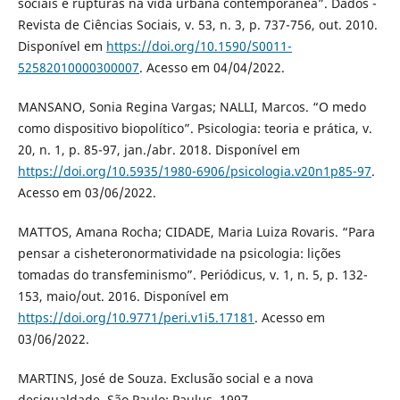
sociais e rupturas na vida urbana contemporânea”. Dados -
Revista de Ciências Sociais, v. 53, n. 3, p. 737-756, out. 2010.
Disponível em
https://doi.org/10.1590/S0011-
52582010000300007
. Acesso em 04/04/2022.
MANSANO, Sonia Regina Vargas; NALLI, Marcos. “O medo
como dispositivo biopolítico”. Psicologia: teoria e prática, v.
20, n. 1, p. 85-97, jan./abr. 2018. Disponível em
https://doi.org/10.5935/1980-6906/psicologia.v20n1p85-97
.
Acesso em 03/06/2022.
MATTOS, Amana Rocha; CIDADE, Maria Luiza Rovaris. “Para
pensar a cisheteronormatividade na psicologia: lições
tomadas do transfeminismo”. Periódicus, v. 1, n. 5, p. 132-
153, maio/out. 2016. Disponível em
https://doi.org/10.9771/peri.v1i5.17181
. Acesso em
03/06/2022.
MARTINS, José de Souza. Exclusão social e a nova
desigualdade. São Paulo: Paulus, 1997.