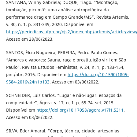
SANTANA, Winny Gabriela; DUQUE, Tiago. “‘Montação,
tombação, picumã’: uma análise antropológica da
performance drag em Campo Grande/MS”. Revista Ártemis,
v. 30, n. 1, p. 331-349, 2020. Disponível em
https://periodicos.ufpb.br/ojs2/index.php/artemis/article/vie
Acesso em 28/06/2023.
SANTOS, Élcio Nogueira; PEREIRA, Pedro Paulo Gomes.
“Amores e vapores: Sauna, raça e prostituição viril em São
Paulo”. Revista Estudos Feministas, v. 24, n. 1, p. 133-154,
jan./abr. 2016. Disponível em
https://doi.org/10.1590/1805-
9584-2016v24n1p133
. Acesso em 03/06/2022.
SCHNEIDER, Luiz Carlos. “Lugar e não-lugar: espaços da
complexidade”. Ágora, v. 17, n. 1, p. 65-74, set. 2015.
Disponível em
https://doi.org/10.17058/agora.v17i1.5311
.
Acesso em 03/06/2022.
SILVA, Eder Amaral. “Corpo, técnica, cidade: artesanias