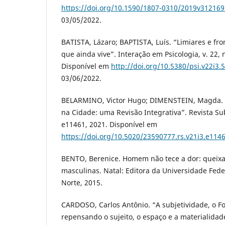
https://doi.org/10.1590/1807-0310/2019v31216
03/05/2022.
BATISTA, Lázaro; BAPTISTA, Luís. “Limiares e fr
que ainda vive”. Interação em Psicologia, v. 22, n
Disponível em
http://doi.org/10.5380/psi.v22i3.
03/06/2022.
BELARMINO, Victor Hugo; DIMENSTEIN, Magda. 
na Cidade: uma Revisão Integrativa”. Revista Subj
e11461, 2021. Disponível em
https://doi.org/10.5020/23590777.rs.v21i3.e114
BENTO, Berenice. Homem não tece a dor: queixa
masculinas. Natal: Editora da Universidade Fed
Norte, 2015.
CARDOSO, Carlos Antônio. “A subjetividade, o Fo
repensando o sujeito, o espaço e a materialidade