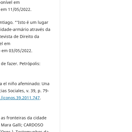
sponível em
o em 11/05/2022.
tiago. “‘Isto é um lugar
cidade-armário através da
Revista de Direito da
vel em
o em 03/05/2022.
de fazer. Petrópolis:
a el niño afeminado: Una
as Sociales, v. 39, p. 79-
1/iconos.39.2011.747
.
 as fronteiras da cidade
a Mara Galli; CARDOSO
 (Orgs.). Testemunhos da