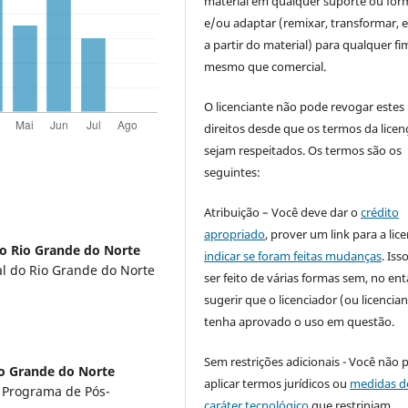
material em qualquer suporte ou for
e/ou adaptar (remixar, transformar, e 
a partir do material) para qualquer fi
mesmo que comercial.
O licenciante não pode revogar estes
direitos desde que os termos da licen
sejam respeitados. Os termos são os
seguintes:
Atribuição – Você deve dar o
crédito
apropriado
, prover um link para a lic
do Rio Grande do Norte
indicar se foram feitas mudanças
. Is
al do Rio Grande do Norte
ser feito de várias formas sem, no ent
sugerir que o licenciador (ou licencian
tenha aprovado o uso em questão.
Sem restrições adicionais - Você não 
io Grande do Norte
aplicar termos jurídicos ou
medidas d
o Programa de Pós-
caráter tecnológico
que restrinjam