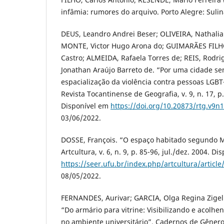
infâmia: rumores do arquivo. Porto Alegre: Sulina
DEUS, Leandro Andrei Beser; OLIVEIRA, Nathalia
MONTE, Victor Hugo Arona do; GUIMARÃES FILH
Castro; ALMEIDA, Rafaela Torres de; REIS, Rodri
Jonathan Araújo Barreto de. “Por uma cidade 
espacialização da violência contra pessoas LGBT+
Revista Tocantinense de Geografia, v. 9, n. 17, p
Disponível em
https://doi.org/10.20873/rtg.v9n
03/06/2022.
DOSSE, François. “O espaço habitado segundo M
Artcultura, v. 6, n. 9, p. 85-96, jul./dez. 2004. D
https://seer.ufu.br/index.php/artcultura/articl
08/05/2022.
FERNANDES, Aurivar; GARCIA, Olga Regina Zigell
“Do armário para vitrine: Visibilizando e acolhe
no ambiente universitário”. Cadernos de Gênero e