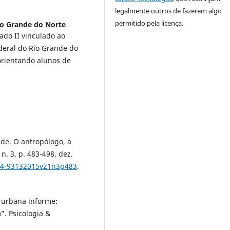
legalmente outros de fazerem algo
permitido pela licença.
io Grande do Norte
iado II vinculado ao
deral do Rio Grande do
orientando alunos de
ade. O antropólogo, a
n. 3, p. 483-498, dez.
104-93132015v21n3p483
.
 urbana informe:
”. Psicologia &