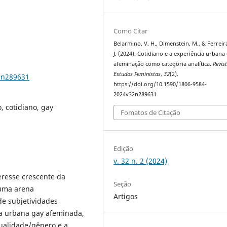
Como Citar
Belarmino, V. H., Dimenstein, M., & Ferreira
J. (2024). Cotidiano e a experiência urbana
afeminação como categoria analítica.
Revis
Estudos Feministas
,
32
(2).
2n289631
https://doi.org/10.1590/1806-9584-
2024v32n289631
, cotidiano, gay
Fomatos de Citação
Edição
v. 32 n. 2 (2024)
eresse crescente da
Seção
 uma arena
Artigos
e subjetividades
cia urbana gay afeminada,
ualidade/gênero e a