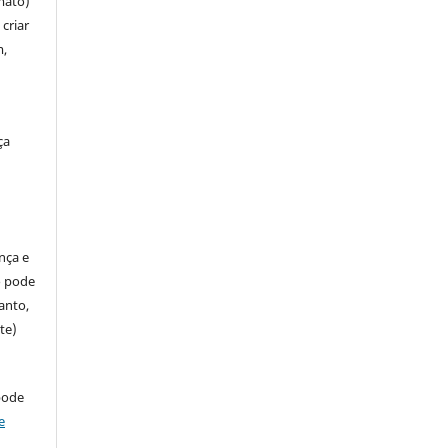
mato)
criar
m,
ça
ença e
so pode
anto,
te)
pode
e