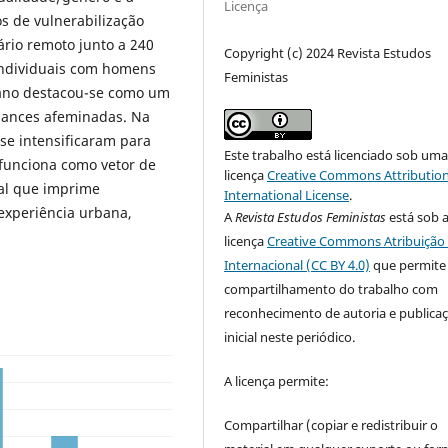
Licença
s de vulnerabilização
ário remoto junto a 240
Copyright (c) 2024 Revista Estudos
s individuais com homens
Feministas
ano destacou-se como um
mances afeminadas. Na
se intensificaram para
Este trabalho está licenciado sob um
funciona como vetor de
licença
Creative Commons Attribution
ial que imprime
International License
.
 experiência urbana,
A
Revista Estudos Feministas
está sob 
licença
Creative Commons Atribuição 
Internacional (CC BY 4.0)
que permite
compartilhamento do trabalho com
reconhecimento de autoria e publica
inicial neste periódico.
A licença permite:
Compartilhar (copiar e redistribuir o