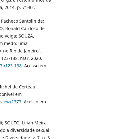
, 2014. p. 71-82.
 Pacheco Santolin de;
O, Ronald Cardoso de
go Veiga; SOUZA,
sem medo: uma
 no Rio de Janeiro”.
. 123-138, mar. 2020.
17p123-138
. Acesso em
ichel de Certeau”.
isponível em
e/view/1373
. Acesso em
i; SOUTO, Lilian Meira.
ndo a diversidade sexual
 Diversidade, v. 7, n. 3,