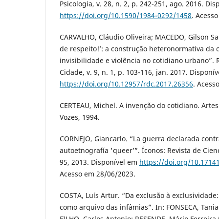
Psicologia, v. 28, n. 2, p. 242-251, ago. 2016. Di
https://doi.org/10.1590/1984-0292/1458
. Acess
CARVALHO, Cláudio Oliveira; MACEDO, Gilson San
de respeito!’: a construção heteronormativa da 
invisibilidade e violência no cotidiano urbano”. 
Cidade, v. 9, n. 1, p. 103-116, jan. 2017. Disponí
https://doi.org/10.12957/rdc.2017.26356
. Acess
CERTEAU, Michel. A invenção do cotidiano. Artes 
Vozes, 1994.
CORNEJO, Giancarlo. “La guerra declarada contr
autoetnografía 'queer’”. Íconos: Revista de Cienci
95, 2013. Disponível em
https://doi.org/10.1714
Acesso em 28/06/2023.
COSTA, Luís Artur. “Da exclusão à exclusividade:
como arquivo das infâmias”. In: FONSECA, Tani
FILHO, Carlos Antonio; RESENDE, Mário Ferreira