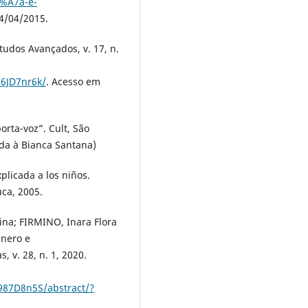
%A7a-e-
4/04/2015.
udos Avançados, v. 17, n.
86JD7nr6k/
. Acesso em
rta-voz”. Cult, São
dida à Bianca Santana)
licada a los niños.
ca, 2005.
tina; FIRMINO, Inara Flora
ênero e
, v. 28, n. 1, 2020.
987D8n5S/abstract/?