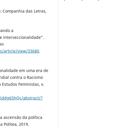
: Companhia das Letras,
vando a
e interseccionalidade”.
em
s/article/view/33680
.
ionalidade em uma era de
ndial contra o Racismo
a Estudos Feministas, v.
bKddg65hQc/abstract/?
 ascensão da política
a Politea, 2019.