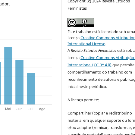
Copyright (c) 2024 Revista Estudos
ador.
Feministas
Este trabalho está licenciado sob um
licença
Creative Commons Attribution
International License
.
A
Revista Estudos Feministas
está sob 
licença
Creative Commons Atribuição 
Internacional (CC BY 4.0)
que permite
compartilhamento do trabalho com
reconhecimento de autoria e publica
inicial neste periódico.
A licença permite:
Compartilhar (copiar e redistribuir o
material em qualquer suporte ou for
e/ou adaptar (remixar, transformar, e 
a partir do material) para qualquer fi