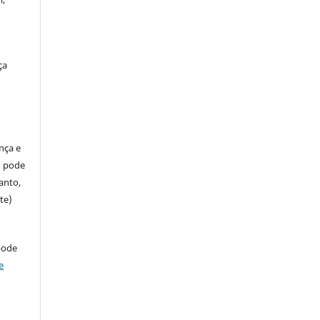
ça
ença e
so pode
anto,
te)
pode
e