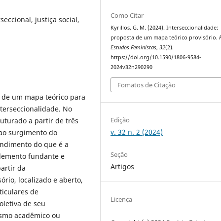
Como Citar
seccional, justiça social,
Kyrillos, G. M. (2024). Interseccionalidade:
proposta de um mapa teórico provisório.
Estudos Feministas
,
32
(2).
https://doi.org/10.1590/1806-9584-
2024v32n290290
Fomatos de Citação
o de um mapa teórico para
terseccionalidade. No
Edição
ruturado a partir de três
v. 32 n. 2 (2024)
 ao surgimento do
endimento do que é a
Seção
 elemento fundante e
Artigos
artir da
rio, localizado e aberto,
ticulares de
Licença
oletiva de seu
ismo acadêmico ou