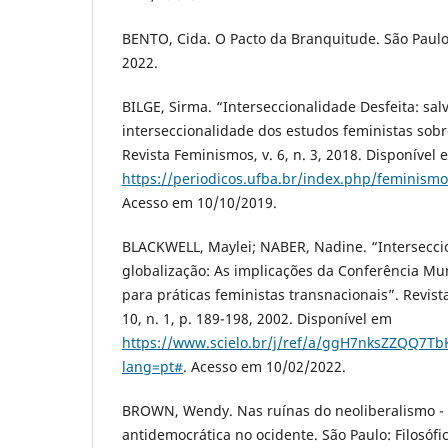
BENTO, Cida. O Pacto da Branquitude. São Paulo
2022.
BILGE, Sirma. “Interseccionalidade Desfeita: sal
interseccionalidade dos estudos feministas sobr
Revista Feminismos, v. 6, n. 3, 2018. Disponível 
https://periodicos.ufba.br/index.php/feminismo
Acesso em 10/10/2019.
BLACKWELL, Maylei; NABER, Nadine. “Intersecc
globalização: As implicações da Conferência Mu
para práticas feministas transnacionais”. Revist
10, n. 1, p. 189-198, 2002. Disponível em
https://www.scielo.br/j/ref/a/ggH7nksZZQQ7T
lang=pt#
. Acesso em 10/02/2022.
BROWN, Wendy. Nas ruínas do neoliberalismo - a
antidemocrática no ocidente. São Paulo: Filosófic