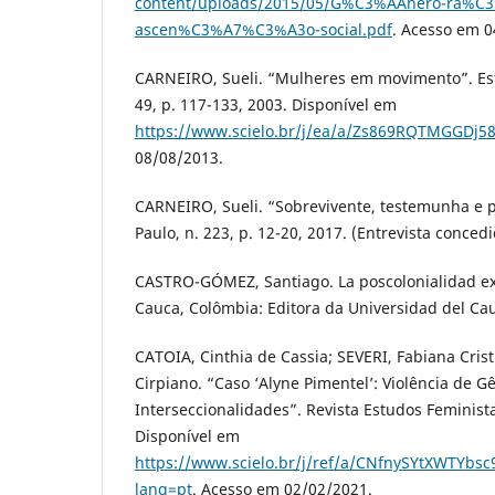
content/uploads/2015/05/G%C3%AAnero-ra%C3
ascen%C3%A7%C3%A3o-social.pdf
. Acesso em 0
CARNEIRO, Sueli. “Mulheres em movimento”. Est
49, p. 117-133, 2003. Disponível em
https://www.scielo.br/j/ea/a/Zs869RQTMGGDj5
08/08/2013.
CARNEIRO, Sueli. “Sobrevivente, testemunha e po
Paulo, n. 223, p. 12-20, 2017. (Entrevista conce
CASTRO-GÓMEZ, Santiago. La poscolonialidad exp
Cauca, Colômbia: Editora da Universidad del Cau
CATOIA, Cinthia de Cassia; SEVERI, Fabiana Cris
Cirpiano. “Caso ‘Alyne Pimentel’: Violência de G
Interseccionalidades”. Revista Estudos Feministas
Disponível em
https://www.scielo.br/j/ref/a/CNfnySYtXWTYbsc
lang=pt
. Acesso em 02/02/2021.