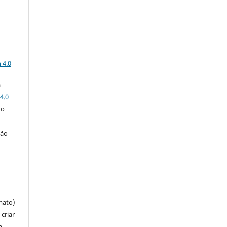
a
 4.0
a
4.0
 o
ção
mato)
criar
m,