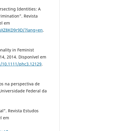
cting Identities: A
imination”. Revista
vel em
ZqXZ8KD9r9D/?lang=en
.
ality in Feminist
314, 2014. Disponível em
bs/10.1111/phc3.12129
.
os na perspectiva de
 Universidade Federal da
al”. Revista Estudos
el em