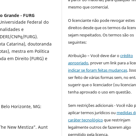
mesmo que comercial.
io Grande - FURG
O licenciante não pode revogar estes
 Universidade Federal do
direitos desde que os termos da licen
onalidades e
sejam respeitados. Os termos são os
INDERI/CNPq/FURG).
seguintes:
nta Catarina), doutoranda
otas), mestra em Política
Atribuição – Você deve dar o
crédito
ada em Direito (FURG) e
apropriado
, prover um link para a lic
indicar se foram feitas mudanças
. Is
ser feito de várias formas sem, no ent
sugerir que o licenciador (ou licencian
tenha aprovado o uso em questão.
Sem restrições adicionais - Você não 
 Belo Horizonte, MG:
aplicar termos jurídicos ou
medidas d
caráter tecnológico
que restrinjam
 The New Mestiza”. Aunt
legalmente outros de fazerem algo
permitido pela licença.