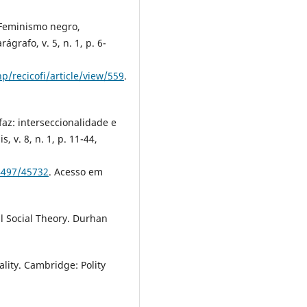
 Feminismo negro,
ágrafo, v. 5, n. 1, p. 6-
p/recicofi/article/view/559
.
faz: interseccionalidade e
, v. 8, n. 1, p. 11-44,
84497/45732
. Acesso em
cal Social Theory. Durhan
ality. Cambridge: Polity