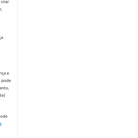
criar
m,
ça
ença e
so pode
anto,
te)
pode
e