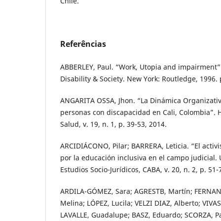
Chile.
Referências
ABBERLEY, Paul. “Work, Utopia and impairment”.
Disability & Society. New York: Routledge, 1996. 
ANGARITA OSSA, Jhon. “La Dinámica Organizativa:
personas con discapacidad en Cali, Colombia”. H
Salud, v. 19, n. 1, p. 39-53, 2014.
ARCIDIÁCONO, Pilar; BARRERA, Leticia. “El activi
por la educación inclusiva en el campo judicial.
Estudios Socio-Jurídicos, CABA, v. 20, n. 2, p. 51-
ARDILA-GÓMEZ, Sara; AGRESTB, Martín; FERNAN
Melina; LÓPEZ, Lucila; VELZI DIAZ, Alberto; VIVAS
LAVALLE, Guadalupe; BASZ, Eduardo; SCORZA, Pa