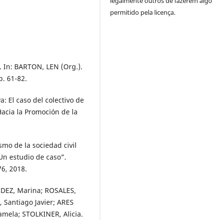
legalmente outros de fazerem algo
permitido pela licença.
 In: BARTON, LEN (Org.).
p. 61-82.
 El caso del colectivo de
acia la Promoción de la
smo de la sociedad civil
 Un estudio de caso”.
76, 2018.
DEZ, Marina; ROSALES,
, Santiago Javier; ARES
mela; STOLKINER, Alicia.