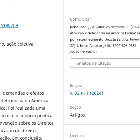
Como Citar
2n190769
Rebolledo, J., & Galaz-Valderrama, C. (2024)
Ativismo e deficiência na América Latina: lu
por reconhecimento.
Revista Estudos Femini
o, ação coletiva,
32
(1). https://doi.org/10.1590/1806-9584-
2024v32n190769
Fomatos de Citação
Edição
v. 32 n. 1 (2024)
, demandas e efeitos
 deficiência na América
Seção
ica. Foi realizada uma
Artigos
to e a incidência política
nvenção sobre os Direitos
icação de direitos,
Licença
ação. Em conclusão,