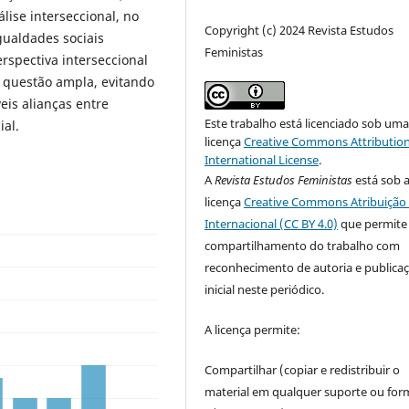
ise interseccional, no
Copyright (c) 2024 Revista Estudos
gualdades sociais
Feministas
rspectiva interseccional
 questão ampla, evitando
eis alianças entre
Este trabalho está licenciado sob um
ial.
licença
Creative Commons Attribution
International License
.
A
Revista Estudos Feministas
está sob 
licença
Creative Commons Atribuição 
Internacional (CC BY 4.0)
que permite
compartilhamento do trabalho com
reconhecimento de autoria e publica
inicial neste periódico.
A licença permite:
Compartilhar (copiar e redistribuir o
material em qualquer suporte ou for