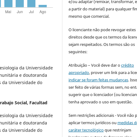
e/ou adaptar (remixar, transformar, e 
a partir do material) para qualquer fi
mesmo que comercial.
O licenciante não pode revogar estes
direitos desde que os termos da licen
sejam respeitados. Os termos são os
seguintes:
Atribuição – Você deve dar o
crédito
esiologia da Universidade
apropriado
, prover um link para a lic
omunitária e doutoranda
indicar se foram feitas mudanças
. Is
s da Universidade do
ser feito de várias formas sem, no ent
sugerir que o licenciador (ou licencian
tenha aprovado o uso em questão.
abajo Social, Facultad
Sem restrições adicionais - Você não 
esiologia da Universidade
aplicar termos jurídicos ou
medidas d
omunitária e doutoranda
caráter tecnológico
que restrinjam
s da Universidade do