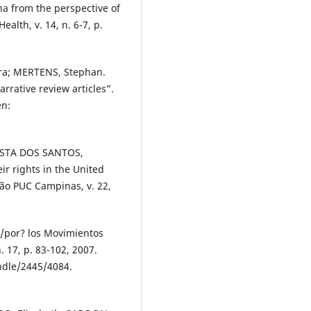
a from the perspective of
ealth, v. 14, n. 6-7, p.
a; MERTENS, Stephan.
rrative review articles”.
en:
OSTA DOS SANTOS,
eir rights in the United
ção PUC Campinas, v. 22,
n/por? los Movimientos
. 17, p. 83-102, 2007.
dle/2445/4084.