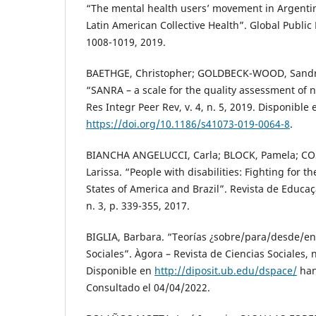
“The mental health users’ movement in Argentin
Latin American Collective Health”. Global Public H
1008-1019, 2019.
BAETHGE, Christopher; GOLDBECK-WOOD, Sandr
“SANRA – a scale for the quality assessment of na
Res Integr Peer Rev, v. 4, n. 5, 2019. Disponible 
https://doi.org/10.1186/s41073-019-0064-8
.
BIANCHA ANGELUCCI, Carla; BLOCK, Pamela; C
Larissa. “People with disabilities: Fighting for th
States of America and Brazil”. Revista de Educa
n. 3, p. 339-355, 2017.
BIGLIA, Barbara. “Teorías ¿sobre/para/desde/e
Sociales”. Àgora – Revista de Ciencias Sociales, n
Disponible en
http://diposit.ub.edu/dspace/
han
Consultado el 04/04/2022.