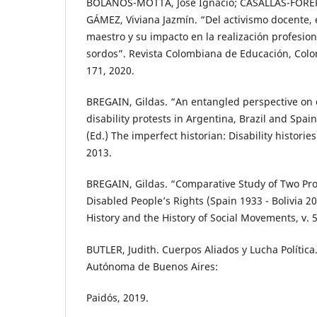
BOLAÑOS-MOTTA, José Ignacio; CASALLAS-FORER
GÁMEZ, Viviana Jazmín. “Del activismo docente, 
maestro y su impacto en la realización profesio
sordos”. Revista Colombiana de Educación, Colomb
171, 2020.
BREGAIN, Gildas. “An entangled perspective on di
disability protests in Argentina, Brazil and Spai
(Ed.) The imperfect historian: Disability historie
2013.
BREGAIN, Gildas. “Comparative Study of Two Pro
Disabled People’s Rights (Spain 1933 - Bolivia 20
History and the History of Social Movements, v. 5
BUTLER, Judith. Cuerpos Aliados y Lucha Política
Autónoma de Buenos Aires:
Paidós, 2019.