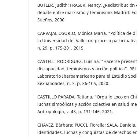
BUTLER, Judith; FRASER, Nancy. ¿Redistribución
debate entre marxismo y feminismo. Madrid: Edit
Sueños, 2000.
CARVAJAL OSORIO, Mónica María. “Política de di
la Universidad del Valle: un proceso participati
n. 29, p. 175-201, 2015.
CASTELLI RODRÍGUEZ, Luisina. “Hacerse present
discapacidad, feminismos y acción política”. REL
Laboratorio Iberoamericano para el Estudio Socio
Sexualidades, n. 3, p. 86-105, 2020.
CASTILLO PARADA, Tatiana. “Orgullo Loco en Chil
luchas simbólicas y acción colectiva en salud me
Antropología, v. 43, p. 131-146, 2021.
CHÁVEZ, Bárbara; PUCCI, Fiorella; SALA, Daniela.
identidades, luchas y conquistas de derechos en