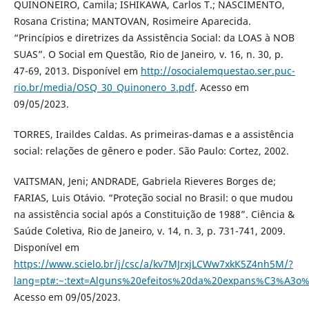
QUINONEIRO, Camila; ISHIKAWA, Carlos T.; NASCIMENTO,
Rosana Cristina; MANTOVAN, Rosimeire Aparecida.
“Princípios e diretrizes da Assistência Social: da LOAS à NOB
SUAS”. O Social em Questão, Rio de Janeiro, v. 16, n. 30, p.
47-69, 2013. Disponível em
http://osocialemquestao.ser.puc-
rio.br/media/OSQ_30_Quinonero_3.pdf
. Acesso em
09/05/2023.
TORRES, Iraildes Caldas. As primeiras-damas e a assistência
social: relações de gênero e poder. São Paulo: Cortez, 2002.
VAITSMAN, Jeni; ANDRADE, Gabriela Rieveres Borges de;
FARIAS, Luis Otávio. “Proteção social no Brasil: o que mudou
na assistência social após a Constituição de 1988”. Ciência &
Saúde Coletiva, Rio de Janeiro, v. 14, n. 3, p. 731-741, 2009.
Disponível em
https://www.scielo.br/j/csc/a/kv7MJrxjLCWw7xkK5Z4nh5M/?
lang=pt#:~:text=Alguns%20efeitos%20da%20expans%C3%A3o
Acesso em 09/05/2023.