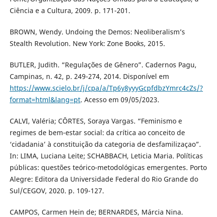
Ciência e a Cultura, 2009. p. 171-201.
BROWN, Wendy. Undoing the Demos: Neoliberalism’s
Stealth Revolution. New York: Zone Books, 2015.
BUTLER, Judith. “Regulações de Gênero”. Cadernos Pagu,
Campinas, n. 42, p. 249-274, 2014. Disponível em
https://www.scielo.br/j/cpa/a/Tp6y8yyyGcpfdbzYmrc4cZs/?
format=html&lang=pt
. Acesso em 09/05/2023.
CALVI, Valéria; CÔRTES, Soraya Vargas. “Feminismo e
regimes de bem-estar social: da crítica ao conceito de
‘cidadania’ à constituição da categoria de desfamilizaçao”.
In: LIMA, Luciana Leite; SCHABBACH, Leticia Maria. Políticas
públicas: questões teórico-metodológicas emergentes. Porto
Alegre: Editora da Universidade Federal do Rio Grande do
Sul/CEGOV, 2020. p. 109-127.
CAMPOS, Carmen Hein de; BERNARDES, Márcia Nina.