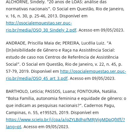
ALCHORNE, Sindely. “20 anos de LOAS: análise das
normativas nacionais”. O Social em Questão, Rio de Janeiro,
v. 16, n. 30, p. 25-46, 2013. Disponível em
http://osocialemquestao.ser.puc-
rio.br/media/OSQ_30_Sindely_2.pdf
. Acesso em 09/05/2023.
ANDRADE, Priscilla Maia de; PEREIRA, Lucélia Luiz. “A
(In)visibilidade de Gênero e Raça na Assistência Social:
estudo de caso nos Centros de Referência de Assistência
Social”. O Social em Questão, Rio de Janeiro, v. 22, n. 45, p.
57-79, 2019. Disponível em
http://osocialemquestao.ser.puc-
rio.br/media/OSQ_45_art_3.pdf
. Acesso em 09/05/2023.
BARTHOLO, Letícia; PASSOS, Luana; FONTOURA, Natália.
“Bolsa Família, autonomia feminina e equidade de gênero: o
que indicam as pesquisas nacionais?”. Cadernos Pagu,
Campinas, n. 55, e195525, 2019. Disponível em
https://www.scielo.br/j/cpa/a/qZYLBdhpfMRJVjgMDpQfXff/?
lang=pt
. Acesso em 09/05/2023.