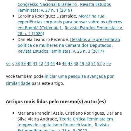
Congresso Nacional Brasileiro
,
Revista Estudos
Feministas: v. 27 n. 1 (2019)
Carolina Rodríguez Lizarralde,
Morar na rua:
experiências corporais para pensar sobre os gêneros
em Bogotá (Colômbia)
,
Revista Estudos Feministas: v.
28 n. 2 (2020)
Daniela Leandro Rezende,
Desafios à representação
política de mulheres na Câmara dos Deputados
,
Revista Estudos Feministas: v. 25 n. 3 (2017)
<<
<
38
39
40
41
42
43
44
45
46
47
48
49
50
51
52
>
>>
Você também pode
iniciar uma pesquisa avançada por
similaridade
para este artigo.
Artigos mais lidos pelo mesmo(s) autor(es)
Mariana Prandini Assis, Cristiano Rodrigues, Darlane
Silva Vieira Andrade,
Teoria Crítica Feminista em
tempos de capitalismo financeirizado
,
Revista
Estudos Feministas: v. 28 n. 3 (2020)