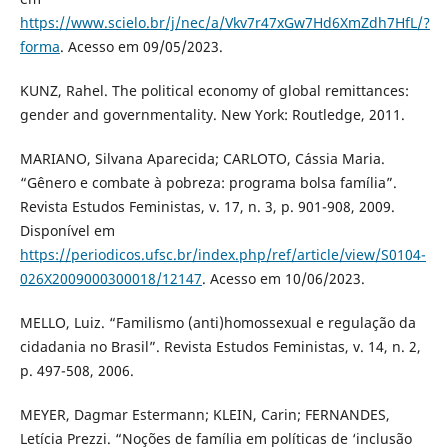
https://www.scielo.br/j/nec/a/Vkv7r47xGw7Hd6XmZdh7HfL/?
forma
. Acesso em 09/05/2023.
KUNZ, Rahel. The political economy of global remittances:
gender and governmentality. New York: Routledge, 2011.
MARIANO, Silvana Aparecida; CARLOTO, Cássia Maria.
“Gênero e combate à pobreza: programa bolsa família”.
Revista Estudos Feministas, v. 17, n. 3, p. 901-908, 2009.
Disponível em
https://periodicos.ufsc.br/index.php/ref/article/view/S0104-
026X2009000300018/12147
. Acesso em 10/06/2023.
MELLO, Luiz. “Familismo (anti)homossexual e regulação da
cidadania no Brasil”. Revista Estudos Feministas, v. 14, n. 2,
p. 497-508, 2006.
MEYER, Dagmar Estermann; KLEIN, Carin; FERNANDES,
Letícia Prezzi. “Noções de família em políticas de ‘inclusão