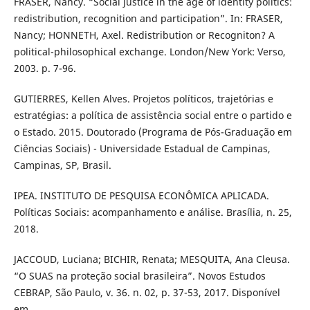
FRASER, Nancy. “Social justice in the age of identity politics:
redistribution, recognition and participation”. In: FRASER,
Nancy; HONNETH, Axel. Redistribution or Recogniton? A
political-philosophical exchange. London/New York: Verso,
2003. p. 7-96.
GUTIERRES, Kellen Alves. Projetos políticos, trajetórias e
estratégias: a política de assistência social entre o partido e
o Estado. 2015. Doutorado (Programa de Pós-Graduação em
Ciências Sociais) - Universidade Estadual de Campinas,
Campinas, SP, Brasil.
IPEA. INSTITUTO DE PESQUISA ECONÔMICA APLICADA.
Políticas Sociais: acompanhamento e análise. Brasília, n. 25,
2018.
JACCOUD, Luciana; BICHIR, Renata; MESQUITA, Ana Cleusa.
“O SUAS na proteção social brasileira”. Novos Estudos
CEBRAP, São Paulo, v. 36. n. 02, p. 37-53, 2017. Disponível
em