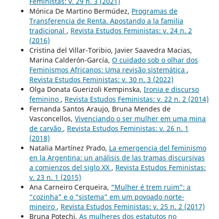
Feministas: v. 29 n. 3 (2021)
Mónica De Martino Bermúdez,
Programas de
Transferencia de Renta. Apostando a la familia
tradicional
,
Revista Estudos Feministas: v. 24 n. 2
(2016)
Cristina del Villar-Toribio, Javier Saavedra Macias,
Marina Calderón-García,
O cuidado sob o olhar dos
Feminismos Africanos: Uma revisão sistemática
,
Revista Estudos Feministas: v. 30 n. 3 (2022)
Olga Donata Guerizoli Kempinska,
Ironia e discurso
feminino
,
Revista Estudos Feministas: v. 22 n. 2 (2014)
Fernanda Santos Araujo, Bruna Mendes de
Vasconcellos,
Vivenciando o ser mulher em uma mina
de carvão
,
Revista Estudos Feministas: v. 26 n. 1
(2018)
Natalia Martínez Prado,
La emergencia del feminismo
en la Argentina: un análisis de las tramas discursivas
a comienzos del siglo XX
,
Revista Estudos Feministas:
v. 23 n. 1 (2015)
Ana Carneiro Cerqueira,
“Mulher é trem ruim”: a
“cozinha” e o “sistema” em um povoado norte-
mineiro
,
Revista Estudos Feministas: v. 25 n. 2 (2017)
Bruna Potechi,
As mulheres dos estatutos no