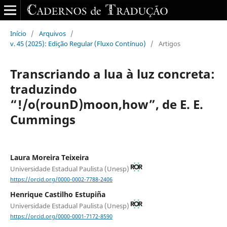
Início
/
Arquivos
/
v. 45 (2025): Edição Regular (Fluxo Contínuo)
/
Artigos
Transcriando a lua à luz concreta:
traduzindo
“!/o(rounD)moon,how”, de E. E.
Cummings
Laura Moreira Teixeira
Universidade Estadual Paulista (Unesp)
https://orcid.org/0000-0002-7788-2406
Henrique Castilho Estupiña
Universidade Estadual Paulista (Unesp)
https://orcid.org/0000-0001-7172-8590