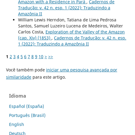
Amazon with a Residence in Pará
,
Cadernos de
Tradução: v. 42 n. esp. 1 (2022): Traduzindo a
Amazônia II
William Lewis Herndon, Tatiana de Lima Pedrosa
Santos, Samuel Luzeiro Lucena de Medeiros, Walter
Carlos Costa,
Exploration of the Valley of the Amazon
(cap. Xiv) (1853)
,
Cadernos de Tradução: v. 42 n. esp.
1 (2022): Traduzindo a Amazônia II
1
2
3
4
5
6
7
8
9
10
>
>>
Você também pode
iniciar uma pesquisa avançada por
similaridade
para este artigo.
Idioma
Español (España)
Português (Brasil)
English
Deutsch