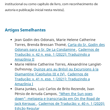
institucional ou como capítulo de livro, com reconhecimento de
autoria e publicação inicial nesta revista).
Artigos Semelhantes
Jean Godin des Odonais, Marie Helene Catherine
Torres, Brenda Bressan Thomé,
Carta do Sr. Godin des
Odonais para o Sr. De La Condamine
,
Cadernos de
Tradução: v. 42 n. esp. 1 (2022): Traduzindo a
Amazônia II
Marie Hélène Catherine Torres, Alexandrine Langlet-
Dufresnoy,
Quinze ans au Brésil ou Excursions à la
Diamantine (Capítulos III e IV)
,
Cadernos de
Tradução: v. 41 n. esp. 1 (2021): Traduzindo a
Amazônia I
Diana Junkes, Luiz Carlos de Brito Rezende, Ivan
Pérsio de Arruda Campos,
“When the Sun goes
down”: melopeia e transcriação em On the Road de
Jack Kerouac
,
Cadernos de Tradução: v. 40 n. 1 (2020):
Edição Regular