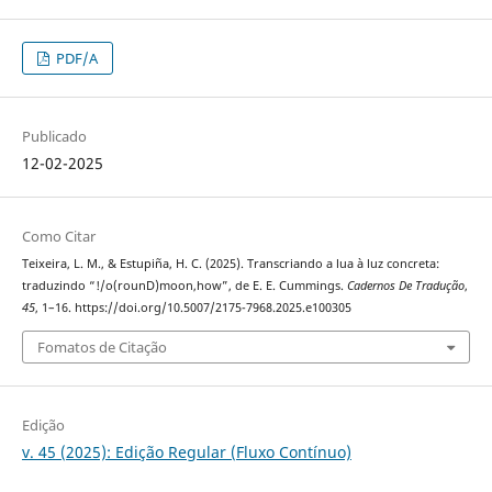
PDF/A
Publicado
12-02-2025
Como Citar
Teixeira, L. M., & Estupiña, H. C. (2025). Transcriando a lua à luz concreta:
traduzindo “!/o(rounD)moon,how”, de E. E. Cummings.
Cadernos De Tradução
,
45
, 1–16. https://doi.org/10.5007/2175-7968.2025.e100305
Fomatos de Citação
Edição
v. 45 (2025): Edição Regular (Fluxo Contínuo)