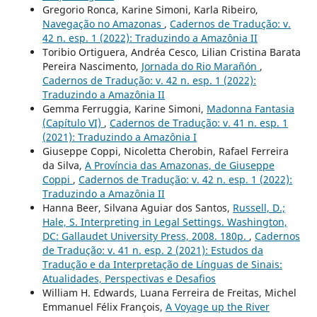
Gregorio Ronca, Karine Simoni, Karla Ribeiro,
Navegação no Amazonas
,
Cadernos de Tradução: v.
42 n. esp. 1 (2022): Traduzindo a Amazônia II
Toribio Ortiguera, Andréa Cesco, Lilian Cristina Barata
Pereira Nascimento,
Jornada do Rio Marañón
,
Cadernos de Tradução: v. 42 n. esp. 1 (2022):
Traduzindo a Amazônia II
Gemma Ferruggia, Karine Simoni,
Madonna Fantasia
(Capítulo VI)
,
Cadernos de Tradução: v. 41 n. esp. 1
(2021): Traduzindo a Amazônia I
Giuseppe Coppi, Nicoletta Cherobin, Rafael Ferreira
da Silva,
A Província das Amazonas, de Giuseppe
Coppi
,
Cadernos de Tradução: v. 42 n. esp. 1 (2022):
Traduzindo a Amazônia II
Hanna Beer, Silvana Aguiar dos Santos,
Russell, D.;
Hale, S. Interpreting in Legal Settings. Washington,
DC: Gallaudet University Press, 2008. 180p.
,
Cadernos
de Tradução: v. 41 n. esp. 2 (2021): Estudos da
Tradução e da Interpretação de Línguas de Sinais:
Atualidades, Perspectivas e Desafios
William H. Edwards, Luana Ferreira de Freitas, Michel
Emmanuel Félix François,
A Voyage up the River