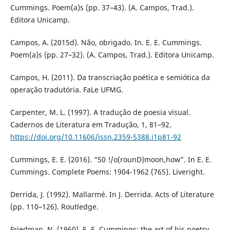
Cummings. Poem(a)s (pp. 37–43). (A. Campos, Trad.).
Editora Unicamp.
Campos, A. (2015d). Não, obrigado. In. E. E. Cummings.
Poem(a)s (pp. 27–32). (A. Campos, Trad.). Editora Unicamp.
Campos, H. (2011). Da transcriação poética e semiótica da
operação tradutória. FaLe UFMG.
Carpenter, M. L. (1997). A tradução de poesia visual.
Cadernos de Literatura em Tradução, 1, 81–92.
https://doi.org/10.11606/issn.2359-5388.i1p81-92
Cummings, E. E. (2016). “50 !/o(rounD)moon,how”. In E. E.
Cummings. Complete Poems: 1904-1962 (765). Liveright.
Derrida, J. (1992). Mallarmé. In J. Derrida. Acts of Literature
(pp. 110–126). Routledge.
Friedman, N. (1960). E. E. Cummings: the art of his poetry.