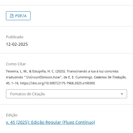
PDF/A
Publicado
12-02-2025
Como Citar
Teixeira, L. M., & Estupiña, H. C. (2025). Transcriando a lua à luz concreta:
traduzindo “!/o(rounD)moon,how”, de E. E. Cummings.
Cadernos De Tradução
,
45
, 1–16. https://doi.org/10.5007/2175-7968.2025.e100305
Fomatos de Citação
Edição
v. 45 (2025): Edição Regular (Fluxo Contínuo)