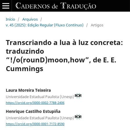
Início
/
Arquivos
/
v. 45 (2025): Edição Regular (Fluxo Contínuo)
/
Artigos
Transcriando a lua à luz concreta:
traduzindo
“!/o(rounD)moon,how”, de E. E.
Cummings
Laura Moreira Teixeira
Universidade Estadual Paulista (Unesp)
https://orcid.org/0000-0002-7788-2406
Henrique Castilho Estupiña
Universidade Estadual Paulista (Unesp)
https://orcid.org/0000-0001-7172-8590