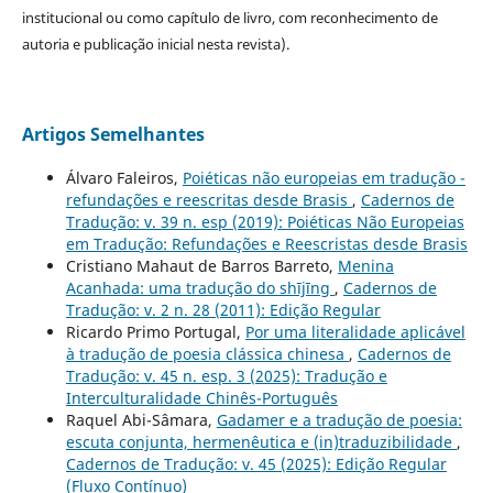
institucional ou como capítulo de livro, com reconhecimento de
autoria e publicação inicial nesta revista).
Artigos Semelhantes
Álvaro Faleiros,
Poiéticas não europeias em tradução -
refundações e reescritas desde Brasis
,
Cadernos de
Tradução: v. 39 n. esp (2019): Poiéticas Não Europeias
em Tradução: Refundações e Reescristas desde Brasis
Cristiano Mahaut de Barros Barreto,
Menina
Acanhada: uma tradução do shījīng
,
Cadernos de
Tradução: v. 2 n. 28 (2011): Edição Regular
Ricardo Primo Portugal,
Por uma literalidade aplicável
à tradução de poesia clássica chinesa
,
Cadernos de
Tradução: v. 45 n. esp. 3 (2025): Tradução e
Interculturalidade Chinês-Português
Raquel Abi-Sâmara,
Gadamer e a tradução de poesia:
escuta conjunta, hermenêutica e (in)traduzibilidade
,
Cadernos de Tradução: v. 45 (2025): Edição Regular
(Fluxo Contínuo)