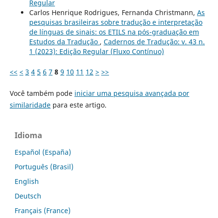
Regular
Carlos Henrique Rodrigues, Fernanda Christmann,
As
pesquisas brasileiras sobre tradução e interpretação
de línguas de sinais: os ETILS na pós-graduação em
Estudos da Tradução
,
Cadernos de Tradução: v. 43 n.
1 (2023): Edição Regular (Fluxo Contínuo)
<<
<
3
4
5
6
7
8
9
10
11
12
>
>>
Você também pode
iniciar uma pesquisa avançada por
similaridade
para este artigo.
Idioma
Español (España)
Português (Brasil)
English
Deutsch
Français (France)