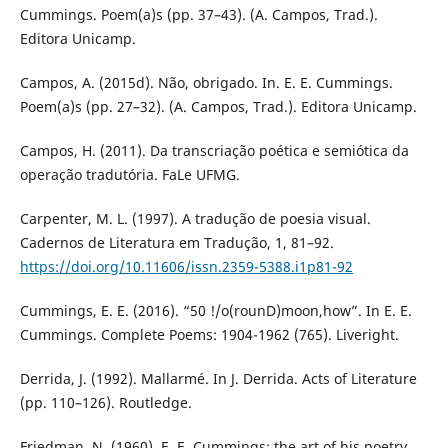
Cummings. Poem(a)s (pp. 37–43). (A. Campos, Trad.).
Editora Unicamp.
Campos, A. (2015d). Não, obrigado. In. E. E. Cummings.
Poem(a)s (pp. 27–32). (A. Campos, Trad.). Editora Unicamp.
Campos, H. (2011). Da transcriação poética e semiótica da
operação tradutória. FaLe UFMG.
Carpenter, M. L. (1997). A tradução de poesia visual.
Cadernos de Literatura em Tradução, 1, 81–92.
https://doi.org/10.11606/issn.2359-5388.i1p81-92
Cummings, E. E. (2016). “50 !/o(rounD)moon,how”. In E. E.
Cummings. Complete Poems: 1904-1962 (765). Liveright.
Derrida, J. (1992). Mallarmé. In J. Derrida. Acts of Literature
(pp. 110–126). Routledge.
Friedman, N. (1960). E. E. Cummings: the art of his poetry.