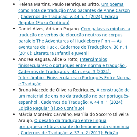
Helena Martins, Paulo Henriques Britto,
Um poema
como nota de tradução n'As bacantes de Anne Carson
,
Cadernos de Tradução: v. 44 n. 1 (2024): Edição
Regular (Fluxo Contínuo)
Daniel Alves, Adriana Pagano,
Com palavras minhas: a
tradução de verbos de elocução neutros no corpus
paralelo The Adventures of Huckleberry Finn — As
aventuras de Huck
,
Cadernos de Tradução: v. 36 n. 1
(2016): Literatura Infantil e Juvenil
Andrea Ragusa, Alice Girotto,
Intercâmbios
finisseculares: o português entre norma e tradução
,
Cadernos de Tradução: v. 44 n. esp. 3 (2024):
Intercâmbios Finisseculares: o Português Entre Norma
e Tradução
Bruna Macedo de Oliveira Rodrigues,
A construção de
um material de ensino da tradução no par português-
espanhol
,
Cadernos de Tradução: v. 44 n. 1 (2024):
Edição Regular (Fluxo Contínuo)
Márcia Monteiro Carvalho, Marília do Socorro Oliveira
Araújo,
O desafio da tradução entre língua
portuguesa e libras diante do fenômeno da sinonímia
,
Cadernos de Tradução: v. 37 n. 2 (2017): Edição