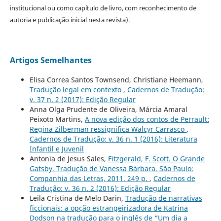
institucional ou como capítulo de livro, com reconhecimento de
autoria e publicação inicial nesta revista).
Artigos Semelhantes
Elisa Correa Santos Townsend, Christiane Heemann,
Tradução legal em contexto
,
Cadernos de Tradução:
v. 37 n. 2 (2017): Edição Regular
Anna Olga Prudente de Oliveira, Márcia Amaral
Peixoto Martins,
A nova edição dos contos de Perrault:
Regina Zilberman ressignifica Walcyr Carrasco
,
Cadernos de Tradução: v. 36 n. 1 (2016): Literatura
Infantil e Juvenil
Antonia de Jesus Sales,
Fitzgerald, F. Scott. O Grande
Gatsby. Tradução de Vanessa Bárbara. São Paulo:
Companhia das Letras, 2011. 249 p.
,
Cadernos de
Tradução: v. 36 n. 2 (2016): Edição Regular
Leila Cristina de Melo Darin,
Tradução de narrativas
ficcionais: a opção estrangeirizadora de Katrina
Dodson na tradução para o inglês de “Um dia a