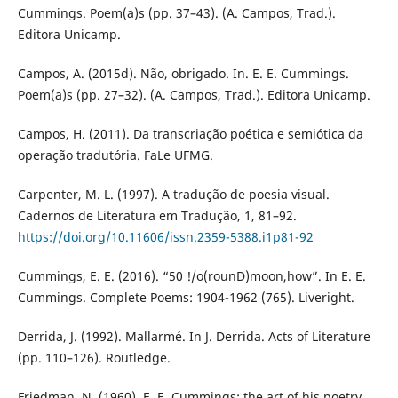
Cummings. Poem(a)s (pp. 37–43). (A. Campos, Trad.).
Editora Unicamp.
Campos, A. (2015d). Não, obrigado. In. E. E. Cummings.
Poem(a)s (pp. 27–32). (A. Campos, Trad.). Editora Unicamp.
Campos, H. (2011). Da transcriação poética e semiótica da
operação tradutória. FaLe UFMG.
Carpenter, M. L. (1997). A tradução de poesia visual.
Cadernos de Literatura em Tradução, 1, 81–92.
https://doi.org/10.11606/issn.2359-5388.i1p81-92
Cummings, E. E. (2016). “50 !/o(rounD)moon,how”. In E. E.
Cummings. Complete Poems: 1904-1962 (765). Liveright.
Derrida, J. (1992). Mallarmé. In J. Derrida. Acts of Literature
(pp. 110–126). Routledge.
Friedman, N. (1960). E. E. Cummings: the art of his poetry.