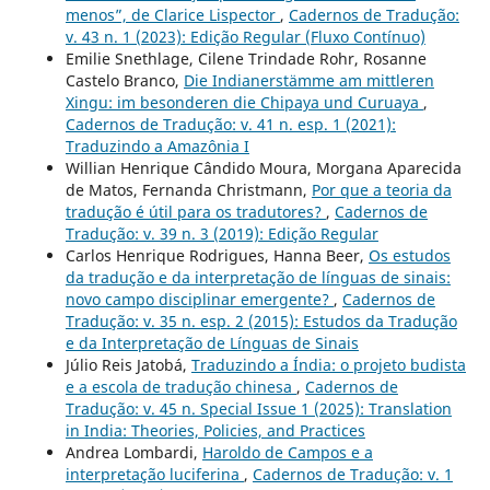
menos”, de Clarice Lispector
,
Cadernos de Tradução:
v. 43 n. 1 (2023): Edição Regular (Fluxo Contínuo)
Emilie Snethlage, Cilene Trindade Rohr, Rosanne
Castelo Branco,
Die Indianerstämme am mittleren
Xingu: im besonderen die Chipaya und Curuaya
,
Cadernos de Tradução: v. 41 n. esp. 1 (2021):
Traduzindo a Amazônia I
Willian Henrique Cândido Moura, Morgana Aparecida
de Matos, Fernanda Christmann,
Por que a teoria da
tradução é útil para os tradutores?
,
Cadernos de
Tradução: v. 39 n. 3 (2019): Edição Regular
Carlos Henrique Rodrigues, Hanna Beer,
Os estudos
da tradução e da interpretação de línguas de sinais:
novo campo disciplinar emergente?
,
Cadernos de
Tradução: v. 35 n. esp. 2 (2015): Estudos da Tradução
e da Interpretação de Línguas de Sinais
Júlio Reis Jatobá,
Traduzindo a Índia: o projeto budista
e a escola de tradução chinesa
,
Cadernos de
Tradução: v. 45 n. Special Issue 1 (2025): Translation
in India: Theories, Policies, and Practices
Andrea Lombardi,
Haroldo de Campos e a
interpretação luciferina
,
Cadernos de Tradução: v. 1