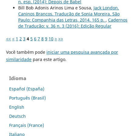
n. esp. (2014): Depois de Babel
Bill Bob Adonis Arinos Lima e Sousa,
Jack London.
Caninos Brancos. Tradução de Sonia Moreira. São
Paulo: Companhia das Letras, 2014. 165 p.
,
Cadernos
de Tradução: v. 36 n. 3 (2016): Edição Regular
<<
<
1
2
3
4
5
6
7
8
9
10
>
>>
Você também pode
iniciar uma pesquisa avançada por
similaridade
para este artigo.
Idioma
Español (España)
Português (Brasil)
English
Deutsch
Français (France)
Italiano