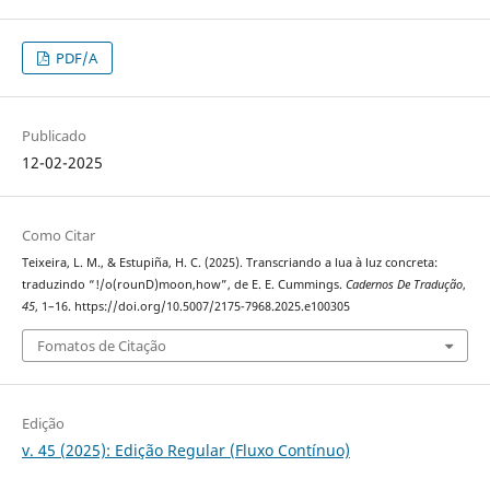
PDF/A
Publicado
12-02-2025
Como Citar
Teixeira, L. M., & Estupiña, H. C. (2025). Transcriando a lua à luz concreta:
traduzindo “!/o(rounD)moon,how”, de E. E. Cummings.
Cadernos De Tradução
,
45
, 1–16. https://doi.org/10.5007/2175-7968.2025.e100305
Fomatos de Citação
Edição
v. 45 (2025): Edição Regular (Fluxo Contínuo)