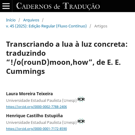
Início
/
Arquivos
/
v. 45 (2025): Edição Regular (Fluxo Contínuo)
/
Artigos
Transcriando a lua à luz concreta:
traduzindo
“!/o(rounD)moon,how”, de E. E.
Cummings
Laura Moreira Teixeira
Universidade Estadual Paulista (Unesp)
https://orcid.org/0000-0002-7788-2406
Henrique Castilho Estupiña
Universidade Estadual Paulista (Unesp)
https://orcid.org/0000-0001-7172-8590