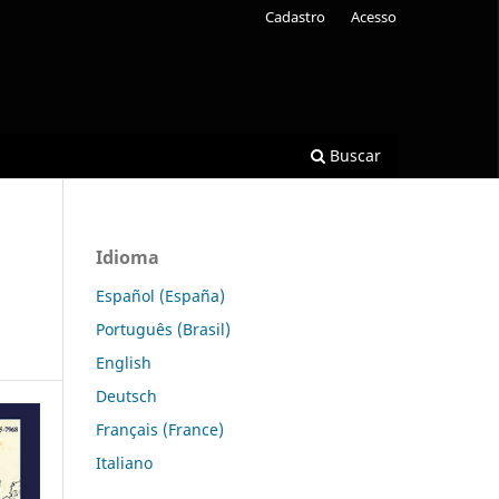
Cadastro
Acesso
Buscar
Idioma
Español (España)
Português (Brasil)
English
Deutsch
Français (France)
Italiano