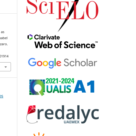
 as
sabel
zaro.
101914
os
e