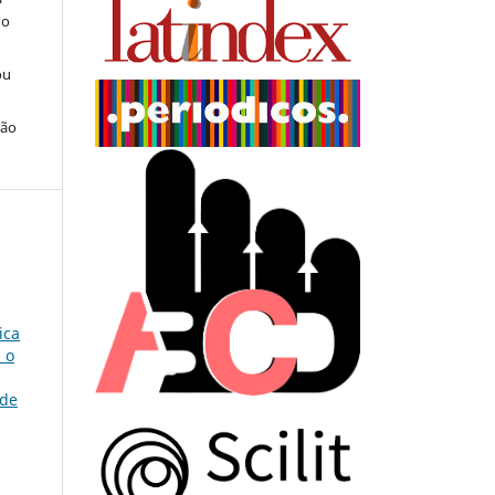
do
ou
ção
ica
 o
 de