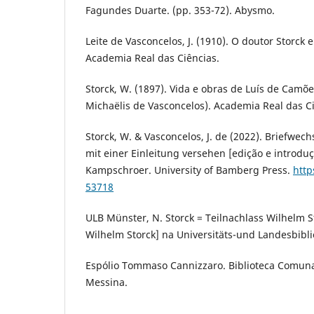
Fagundes Duarte. (pp. 353-72). Abysmo.
Leite de Vasconcelos, J. (1910). O doutor Storck e
Academia Real das Ciências.
Storck, W. (1897). Vida e obras de Luís de Camõe
Michaëlis de Vasconcelos). Academia Real das Ci
Storck, W. & Vasconcelos, J. de (2022). Briefwe
mit einer Einleitung versehen [edição e introduç
Kampschroer. University of Bamberg Press.
http
53718
ULB Münster, N. Storck = Teilnachlass Wilhelm St
Wilhelm Storck] na Universitäts-und Landesbibl
Espólio Tommaso Cannizzaro. Biblioteca Comun
Messina.