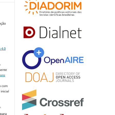
ução
a
 4.0
a
mente
mons
o com
inicial
r
 para