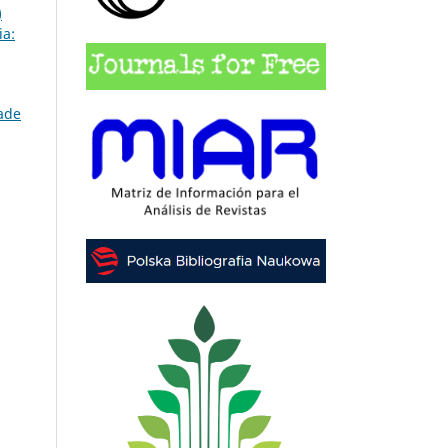
)
ia:
dade