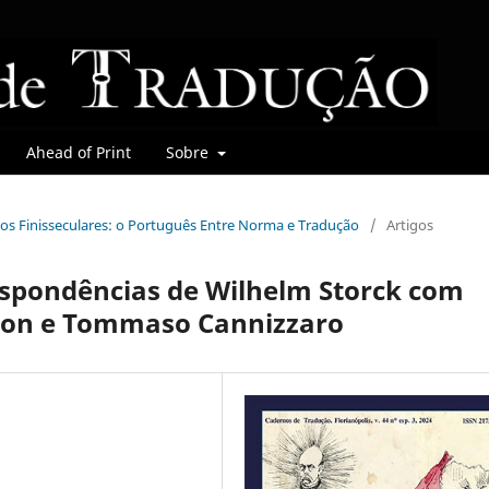
Ahead of Print
Sobre
mbios Finisseculares: o Português Entre Norma e Tradução
/
Artigos
rrespondências de Wilhelm Storck com
rton e Tommaso Cannizzaro