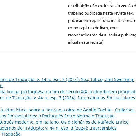
distribuição não exclusiva da versão 
trabalho publicada nesta revista (ex.:
publicar em repositório institucional 
como capítulo de livro, com
reconhecimento de autoria e publica
inicial nesta revista).
nos de Tradução: v. 44 n. esp. 2 (2024): Sex, Taboo, and Swearing:
on
 da língua portuguesa no fim do século XIX: a abordagem pragmát
s de Tradução: v. 44 n. esp. 3 (2024): Intercâmbios Finisseculares:
à crioulística: sobre a figura e a obra de Adolfo Coelho
,
Cadernos
mbios Finisseculares: o Português Entre Norma e Tradução
tuguês moderno, em italiano. Os dicionários de Raffaele Enrico
adernos de Tradução: v. 44 n. esp. 3 (2024): Intercâmbios
e Tradução