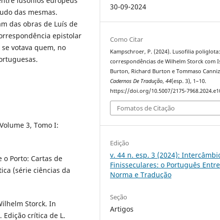
ntre lusófilos europeus
30-09-2024
estudo das mesmas.
am das obras de Luís de
rrespondência epistolar
Como Citar
 se votava quem, no
Kampschroer, P. (2024). Lusofilia poliglota:
portuguesas.
correspondências de Wilhelm Storck com I
Burton, Richard Burton e Tommaso Canniz
Cadernos De Tradução
,
44
(esp. 3), 1–10.
https://doi.org/10.5007/2175-7968.2024.e
Fomatos de Citação
 Volume 3, Tomo I:
Edição
v. 44 n. esp. 3 (2024): Intercâmbi
 o Porto: Cartas de
Finisseculares: o Português Entr
ica (série ciências da
Norma e Tradução
Seção
ilhelm Storck. In
Artigos
 Edição crítica de L.