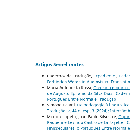
Artigos Semelhantes
Cadernos de Tradução,
Expediente
,
Cader
Forbidden Words in Audiovisual Translati
Maria Antonietta Rossi,
O ensino empírico
de Augusto Epifânio da Silva Dias
,
Caderno
Português Entre Norma e Tradução
Simone Celani,
Da pedagogia à linguística 
Tradução: v. 44 n. esp. 3 (2024): Intercâ
Monica Lupetti, João Paulo Silvestre,
O por
Raqueni e Levindo Castro de La Fayette
,
C
Finisseculares: o Português Entre Norma 