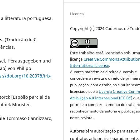
Licença
 a litteratura portuguesa.
Copyright (c) 2024 Cadernos de Trad
s. (Tradução de C.
ências.
Este trabalho está licenciado sob um
licença
Creative Commons Attribution
chsel. Herausgegeben und
International License
.
ão] von Philipp
Autores mantêm os direitos autorais e
s://doi.org/10.20378/irb-
concedem à revista o direito de primeir
publicação, com o trabalho simultanea
licenciado sob a
Licença Creative Com
orck [Espólio parcial de
Atribuição 4.0 Internacional (CC BY)
que
iothek Münster.
permite o compartilhamento do trabalh
reconhecimento da autoria e publicação 
nesta revista.
ale Tommaso Cannizzaro,
Autores têm autorização para assumi
contratos adicionais separadamente,