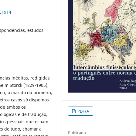
101914
espondências, estudos
cias inéditas, redigidas
helm Storck (1829-1905),
n, o marido da primeira,
eiros casos só dispomos
s de ambos os
PDF/A
ológicas e de tradução,
dios pessoais que ecoam
es de tudo, chamar a
Publicado