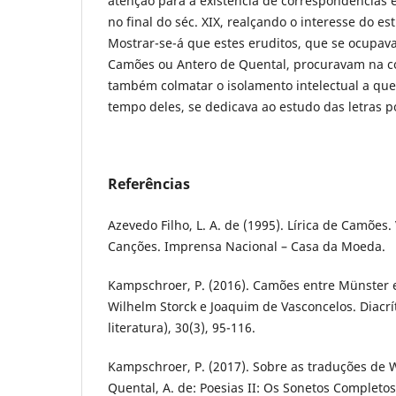
atenção para a existência de correspondências e
no final do séc. XIX, realçando o interesse do 
Mostrar-se-á que estes eruditos, que se ocupav
Camões ou Antero de Quental, procuravam na co
também colmatar o isolamento intelectual a que
tempo deles, se dedicava ao estudo das letras 
Referências
Azevedo Filho, L. A. de (1995). Lírica de Camões.
Canções. Imprensa Nacional – Casa da Moeda.
Kampschroer, P. (2016). Camões entre Münster e
Wilhelm Storck e Joaquim de Vasconcelos. Diacrít
literatura), 30(3), 95-116.
Kampschroer, P. (2017). Sobre as traduções de W
Quental, A. de: Poesias II: Os Sonetos Completos.