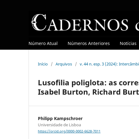
Número Atual
Números Anteriores
Notícias
Início
/
Arquivos
/
v. 44 n. esp. 3 (2024): Intercâ
Lusofilia poliglota: as co
Isabel Burton, Richard Bu
Philipp Kampschroer
Universidade de Lisboa
https://orcid.org/0000-0002-6628-7011