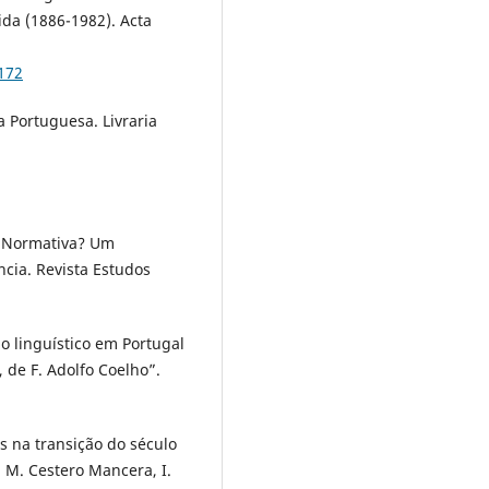
ida (1886-1982). Acta
5172
a Portuguesa. Livraria
ou Normativa? Um
ncia. Revista Estudos
mo linguístico em Portugal
 de F. Adolfo Coelho”.
s na transição do século
A. M. Cestero Mancera, I.