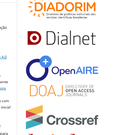
ução
a
 4.0
a
mente
mons
o com
inicial
r
 para