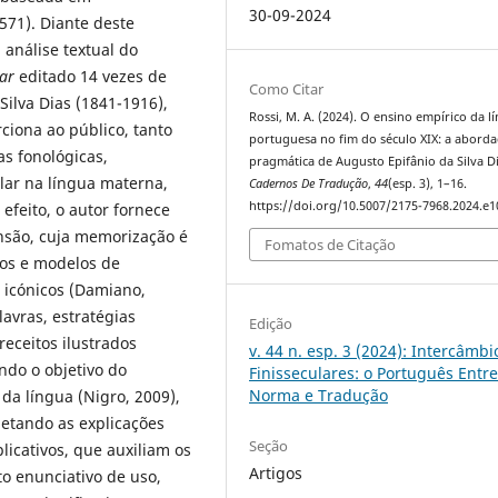
30-09-2024
2571). Diante deste
análise textual do
ar
editado 14 vezes de
Como Citar
Silva Dias (1841-1916),
Rossi, M. A. (2024). O ensino empírico da l
ciona ao público, tanto
portuguesa no fim do século XIX: a abord
as fonológicas,
pragmática de Augusto Epifânio da Silva Di
alar na língua materna,
Cadernos De Tradução
,
44
(esp. 3), 1–16.
https://doi.org/10.5007/2175-7968.2024.e
feito, o autor fornece
nsão, cuja memorização é
Fomatos de Citação
cos e modelos de
s icónicos (Damiano,
lavras, estratégias
Edição
receitos ilustrados
v. 44 n. esp. 3 (2024): Intercâmbi
ndo o objetivo do
Finisseculares: o Português Entr
Norma e Tradução
da língua (Nigro, 2009),
etando as explicações
Seção
plicativos, que auxiliam os
Artigos
o enunciativo de uso,