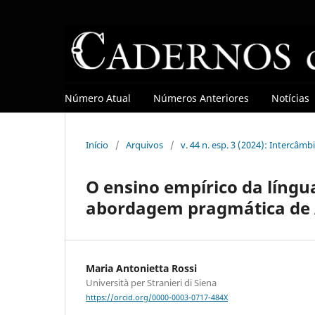
Número Atual
Números Anteriores
Notícias
Início
/
Arquivos
/
v. 44 n. esp. 3 (2024): Intercâ
O ensino empírico da língu
abordagem pragmática de A
Maria Antonietta Rossi
Università per Stranieri di Siena
https://orcid.org/0000-0003-0717-484X