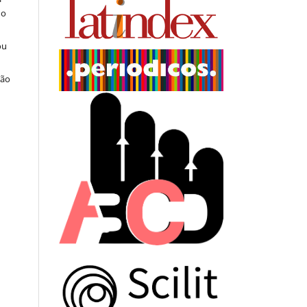
do
ou
ção