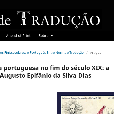
Ahead of Print
Sobre
mbios Finisseculares: o Português Entre Norma e Tradução
/
Artigos
a portuguesa no fim do século XIX: a
ugusto Epifânio da Silva Dias