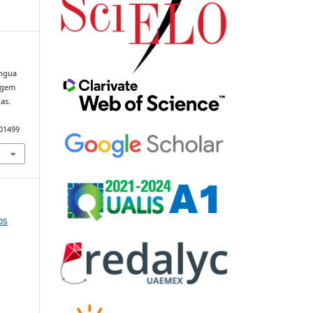
íngua
agem
as.
101499
os
e