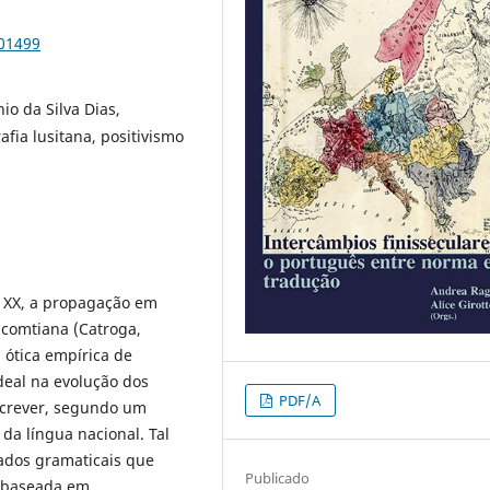
101499
io da Silva Dias,
ia lusitana, positivismo
o XX, a propagação em
 comtiana (Catroga,
 ótica empírica de
deal na evolução dos
PDF/A
escrever, segundo um
da língua nacional. Tal
atados gramaticais que
Publicado
, baseada em