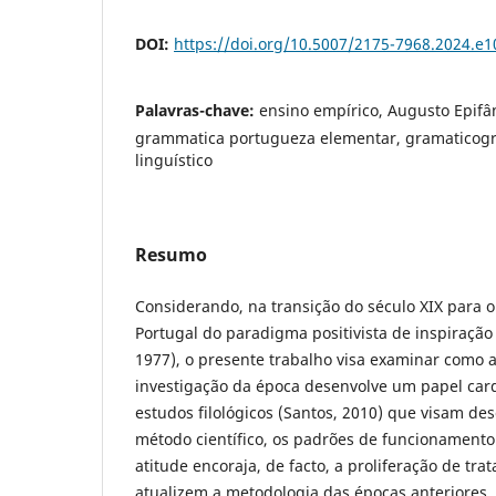
DOI:
https://doi.org/10.5007/2175-7968.2024.e
Palavras-chave:
ensino empírico, Augusto Epifân
grammatica portugueza elementar, gramaticograf
linguístico
Resumo
Considerando, na transição do século XIX para 
Portugal do paradigma positivista de inspiração
1977), o presente trabalho visa examinar como a
investigação da época desenvolve um papel car
estudos filológicos (Santos, 2010) que visam d
método científico, os padrões de funcionamento 
atitude encoraja, de facto, a proliferação de tr
atualizem a metodologia das épocas anteriores