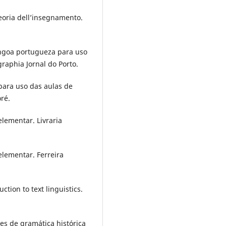
teoria dell’insegnamento.
lingoa portugueza para uso
raphia Jornal do Porto.
 para uso das aulas de
ré.
elementar. Livraria
elementar. Ferreira
ction to text linguistics.
ões de gramática histórica