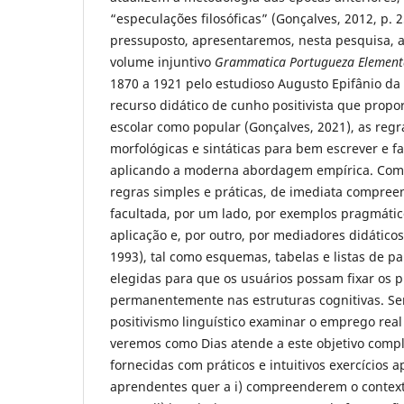
“especulações filosóficas” (Gonçalves, 2012, p. 
pressuposto, apresentaremos, nesta pesquisa, a 
volume injuntivo
Grammatica Portugueza Element
1870 a 1921 pelo estudioso Augusto Epifânio da 
recurso didático de cunho positivista que propor
escolar como popular (Gonçalves, 2021), as regr
morfológicas e sintáticas para bem escrever e f
aplicando a moderna abordagem empírica. Com e
regras simples e práticas, de imediata compree
facultada, por um lado, por exemplos pragmáti
aplicação e, por outro, por mediadores didático
1993), tal como esquemas, tabelas e listas de pa
elegidas para que os usuários possam fixar os p
permanentemente nas estruturas cognitivas. Se
positivismo linguístico examinar o emprego real 
veremos como Dias atende a este objetivo compl
fornecidas com práticos e intuitivos exercícios a
aprendentes quer a i) compreenderem o context