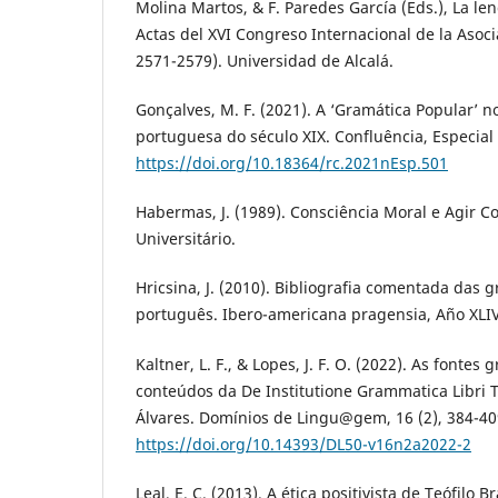
Molina Martos, & F. Paredes García (Eds.), La le
Actas del XVI Congreso Internacional de la Asoci
2571-2579). Universidad de Alcalá.
Gonçalves, M. F. (2021). A ‘Gramática Popular’ 
portuguesa do século XIX. Confluência, Especial
https://doi.org/10.18364/rc.2021nEsp.501
Habermas, J. (1989). Consciência Moral e Agir 
Universitário.
Hricsina, J. (2010). Bibliografia comentada das g
português. Ibero-americana pragensia, Año XLIV
Kaltner, L. F., & Lopes, J. F. O. (2022). As fontes 
conteúdos da De Institutione Grammatica Libri 
Álvares. Domínios de Lingu@gem, 16 (2), 384-40
https://doi.org/10.14393/DL50-v16n2a2022-2
Leal, E. C. (2013). A ética positivista de Teófilo 