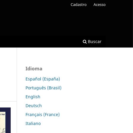
Cadastro
Acesso
Buscar
Idioma
Español (España)
Português (Brasil)
English
Deutsch
Français (France)
Italiano