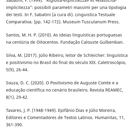
Sabatini, F. (1999). “Rigidità-esplicitezza» vs «elasticità-
implicitezza”: possibili parametri massimi per una tipologia
dei testi. In F. Sabatini (a cura di). Linguistica Testuale
Comparativa. (pp. 142-172). Museum Tusculanum Press.
Santos, M. H. P. (2010). As ideias linguísticas portuguesas
na centúria de Oitocentos. Fundação Calouste Gulbenkian.
Silva, M. (2017). Júlio Ribeiro, leitor de Schleicher: linguística
e positivismo no Brasil do final do século XIX. Caletroscópio,
5(9), 26-44.
Souza, D. C. (2020). O Positivismo de Auguste Comte e a
educação científica no cenário brasileiro. Revista REAMEC,
8(1), 29-42.
Tavares, J. P. (1948-1949). Epifânio Dias e Júlio Moreira,
Editores e Comentadores de Textos Latinos. Humanitas, 11,
361-390.