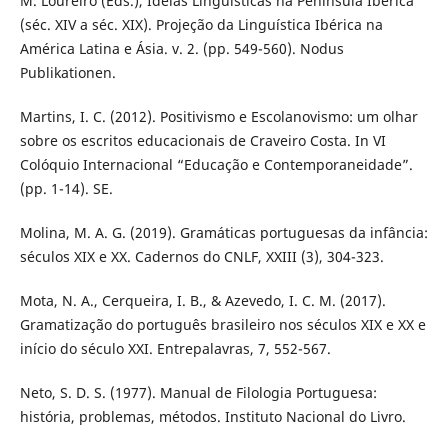
M. Loureiro (Eds.), Ideias Linguísticas na Península Ibérica
(séc. XIV a séc. XIX). Projeção da Linguística Ibérica na
América Latina e Ásia. v. 2. (pp. 549-560). Nodus
Publikationen.
Martins, I. C. (2012). Positivismo e Escolanovismo: um olhar
sobre os escritos educacionais de Craveiro Costa. In VI
Colóquio Internacional “Educação e Contemporaneidade”.
(pp. 1-14). SE.
Molina, M. A. G. (2019). Gramáticas portuguesas da infância:
séculos XIX e XX. Cadernos do CNLF, XXIII (3), 304-323.
Mota, N. A., Cerqueira, I. B., & Azevedo, I. C. M. (2017).
Gramatização do português brasileiro nos séculos XIX e XX e
início do século XXI. Entrepalavras, 7, 552-567.
Neto, S. D. S. (1977). Manual de Filologia Portuguesa:
história, problemas, métodos. Instituto Nacional do Livro.