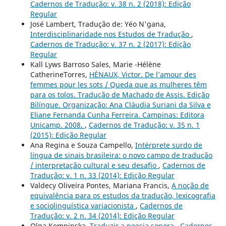
Cadernos de Tradução: v. 38 n. 2 (2018): Edição
Regular
José Lambert, Tradução de: Yéo N'gana,
Interdisciplinaridade nos Estudos de Tradução
,
Cadernos de Tradução: v. 37 n. 2 (2017): Edição
Regular
Kall Lyws Barroso Sales, Marie -Hélène
CatherineTorres,
HÉNAUX, Victor. De l’amour des
femmes pour les sots / Queda que as mulheres têm
para os tolos. Tradução de Machado de Assis. Edição
Bilíngue. Organização: Ana Cláudia Suriani da Silva e
Eliane Fernanda Cunha Ferreira. Campinas: Editora
Unicamp. 2008.
,
Cadernos de Tradução: v. 35 n. 1
(2015): Edição Regular
Ana Regina e Souza Campello,
Intérprete surdo de
língua de sinais brasileira: o novo campo de tradução
/ interpretação cultural e seu desafio
,
Cadernos de
Tradução: v. 1 n. 33 (2014): Edição Regular
Valdecy Oliveira Pontes, Mariana Francis,
A noção de
equivalência para os estudos da tradução, lexicografia
e sociolinguística variacionista
,
Cadernos de
Tradução: v. 2 n. 34 (2014): Edição Regular
Olga Kempinska,
Traduzir a poesia sonora
,
Cadernos