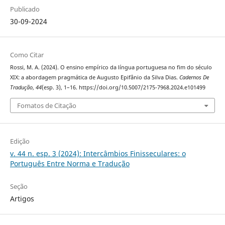
Publicado
30-09-2024
Como Citar
Rossi, M. A. (2024). O ensino empírico da língua portuguesa no fim do século
XIX: a abordagem pragmática de Augusto Epifânio da Silva Dias.
Cadernos De
Tradução
,
44
(esp. 3), 1–16. https://doi.org/10.5007/2175-7968.2024.e101499
Fomatos de Citação
Edição
v. 44 n. esp. 3 (2024): Intercâmbios Finisseculares: o
Português Entre Norma e Tradução
Seção
Artigos