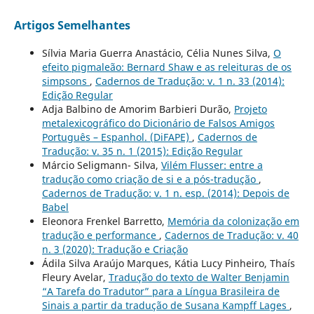
Artigos Semelhantes
Sílvia Maria Guerra Anastácio, Célia Nunes Silva,
O
efeito pigmaleão: Bernard Shaw e as releituras de os
simpsons
,
Cadernos de Tradução: v. 1 n. 33 (2014):
Edição Regular
Adja Balbino de Amorim Barbieri Durão,
Projeto
metalexicográfico do Dicionário de Falsos Amigos
Português – Espanhol. (DiFAPE)
,
Cadernos de
Tradução: v. 35 n. 1 (2015): Edição Regular
Márcio Seligmann- Silva,
Vilém Flusser: entre a
tradução como criação de si e a pós-tradução
,
Cadernos de Tradução: v. 1 n. esp. (2014): Depois de
Babel
Eleonora Frenkel Barretto,
Memória da colonização em
tradução e performance
,
Cadernos de Tradução: v. 40
n. 3 (2020): Tradução e Criação
Ádila Silva Araújo Marques, Kátia Lucy Pinheiro, Thaís
Fleury Avelar,
Tradução do texto de Walter Benjamin
“A Tarefa do Tradutor” para a Língua Brasileira de
Sinais a partir da tradução de Susana Kampff Lages
,