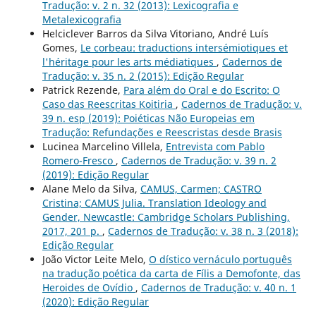
Tradução: v. 2 n. 32 (2013): Lexicografia e
Metalexicografia
Helciclever Barros da Silva Vitoriano, André Luís
Gomes,
Le corbeau: traductions intersémiotiques et
l'héritage pour les arts médiatiques
,
Cadernos de
Tradução: v. 35 n. 2 (2015): Edição Regular
Patrick Rezende,
Para além do Oral e do Escrito: O
Caso das Reescritas Koitiria
,
Cadernos de Tradução: v.
39 n. esp (2019): Poiéticas Não Europeias em
Tradução: Refundações e Reescristas desde Brasis
Lucinea Marcelino Villela,
Entrevista com Pablo
Romero-Fresco
,
Cadernos de Tradução: v. 39 n. 2
(2019): Edição Regular
Alane Melo da Silva,
CAMUS, Carmen; CASTRO
Cristina; CAMUS Julia. Translation Ideology and
Gender, Newcastle: Cambridge Scholars Publishing,
2017, 201 p.
,
Cadernos de Tradução: v. 38 n. 3 (2018):
Edição Regular
João Victor Leite Melo,
O dístico vernáculo português
na tradução poética da carta de Fílis a Demofonte, das
Heroides de Ovídio
,
Cadernos de Tradução: v. 40 n. 1
(2020): Edição Regular