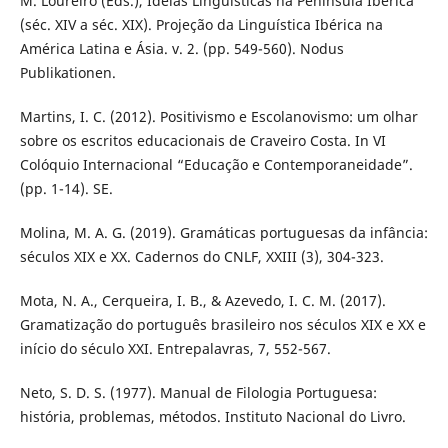
M. Loureiro (Eds.), Ideias Linguísticas na Península Ibérica
(séc. XIV a séc. XIX). Projeção da Linguística Ibérica na
América Latina e Ásia. v. 2. (pp. 549-560). Nodus
Publikationen.
Martins, I. C. (2012). Positivismo e Escolanovismo: um olhar
sobre os escritos educacionais de Craveiro Costa. In VI
Colóquio Internacional “Educação e Contemporaneidade”.
(pp. 1-14). SE.
Molina, M. A. G. (2019). Gramáticas portuguesas da infância:
séculos XIX e XX. Cadernos do CNLF, XXIII (3), 304-323.
Mota, N. A., Cerqueira, I. B., & Azevedo, I. C. M. (2017).
Gramatização do português brasileiro nos séculos XIX e XX e
início do século XXI. Entrepalavras, 7, 552-567.
Neto, S. D. S. (1977). Manual de Filologia Portuguesa:
história, problemas, métodos. Instituto Nacional do Livro.