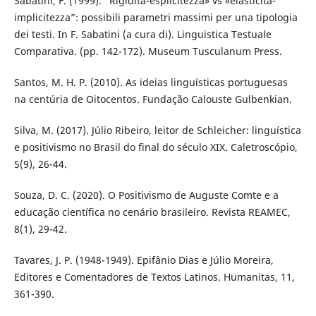
Sabatini, F. (1999). “Rigidità-esplicitezza» vs «elasticità-
implicitezza”: possibili parametri massimi per una tipologia
dei testi. In F. Sabatini (a cura di). Linguistica Testuale
Comparativa. (pp. 142-172). Museum Tusculanum Press.
Santos, M. H. P. (2010). As ideias linguísticas portuguesas
na centúria de Oitocentos. Fundação Calouste Gulbenkian.
Silva, M. (2017). Júlio Ribeiro, leitor de Schleicher: linguística
e positivismo no Brasil do final do século XIX. Caletroscópio,
5(9), 26-44.
Souza, D. C. (2020). O Positivismo de Auguste Comte e a
educação científica no cenário brasileiro. Revista REAMEC,
8(1), 29-42.
Tavares, J. P. (1948-1949). Epifânio Dias e Júlio Moreira,
Editores e Comentadores de Textos Latinos. Humanitas, 11,
361-390.