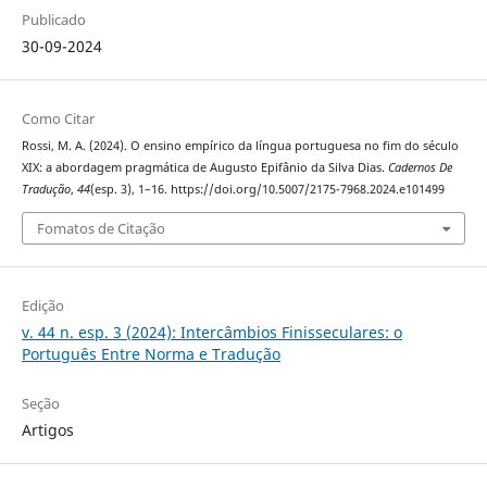
Publicado
30-09-2024
Como Citar
Rossi, M. A. (2024). O ensino empírico da língua portuguesa no fim do século
XIX: a abordagem pragmática de Augusto Epifânio da Silva Dias.
Cadernos De
Tradução
,
44
(esp. 3), 1–16. https://doi.org/10.5007/2175-7968.2024.e101499
Fomatos de Citação
Edição
v. 44 n. esp. 3 (2024): Intercâmbios Finisseculares: o
Português Entre Norma e Tradução
Seção
Artigos