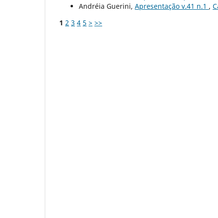
Andréia Guerini,
Apresentação v.41 n.1
,
C
1
2
3
4
5
>
>>