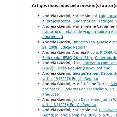
Artigos mais lidos pelo mesmo(s) autor(e
Andréia Guerini, Karine Simoni,
Luigi Busc
e (pre)conceitos
,
Cadernos de Tradução: v.
Andreia Guerini, Marie Helene Catherine 
tradução de relatos de viagem sobre a Am
Amazônia II
Andréia Guerini,
Umberto Eco. Quase a me
21 (2008): Edição Regular
Andréia Guerini, Andréia Riconi,
RICOEUR, 
Editora da UFMG, 2011. 71 p
,
Cadernos de 
Andréia Guerini, Li Ye,
Entrevista com Fan
(2022): Edição Regular (Fluxo Contínuo)
Andréia Guerini,
George Steiner. Depois d
v. 1 n. 19 (2007): Edição Regular
Andréia Guerini, Mariè-Hélene Torres,
A P
projeções.
,
Cadernos de Tradução: v. 1 n.
Tradução
Andréia Guerini,
Jean Delisle and Judith 
v. 1 n. 3 (1998): Edição Regular
Andréia Guerini, Karine Simoni,
Di Giovann
Giunti; Milano: Bompiani, 2018, p. 570.
,
Ca