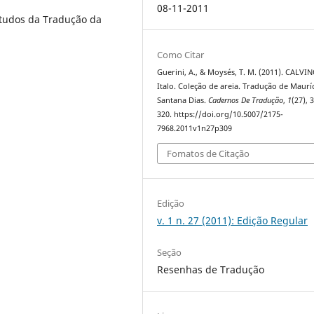
08-11-2011
tudos da Tradução da
Como Citar
Guerini, A., & Moysés, T. M. (2011). CALVIN
Italo. Coleção de areia. Tradução de Maurí
Santana Dias.
Cadernos De Tradução
,
1
(27), 
320. https://doi.org/10.5007/2175-
7968.2011v1n27p309
Fomatos de Citação
Edição
v. 1 n. 27 (2011): Edição Regular
Seção
Resenhas de Tradução