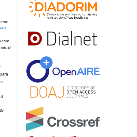
a
mente
mons
o com
inicial
r
 para
do
ou
ção