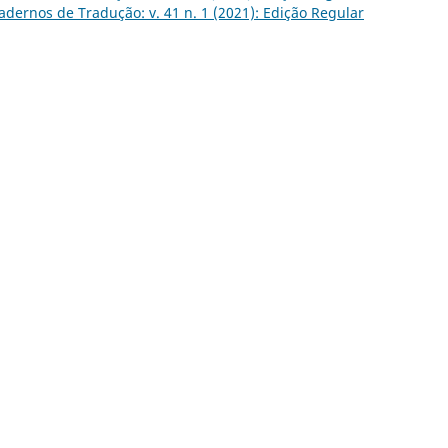
adernos de Tradução: v. 41 n. 1 (2021): Edição Regular