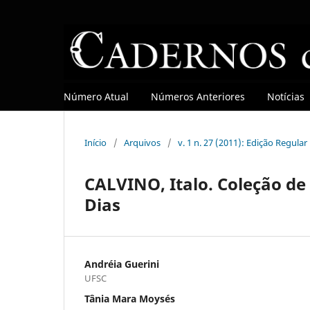
Número Atual
Números Anteriores
Notícias
Início
/
Arquivos
/
v. 1 n. 27 (2011): Edição Regular
CALVINO, Italo. Coleção de
Dias
Andréia Guerini
UFSC
Tânia Mara Moysés