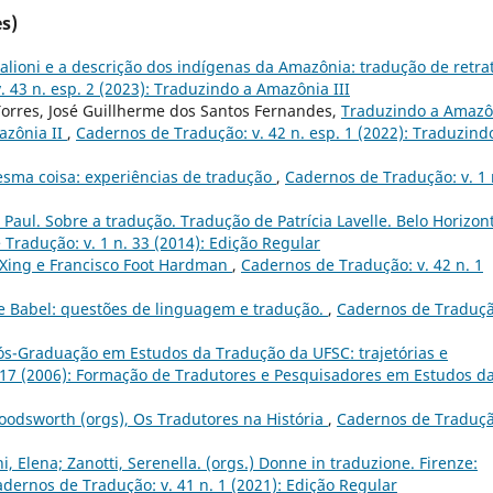
s)
alioni e a descrição dos indígenas da Amazônia: tradução de retra
 43 n. esp. 2 (2023): Traduzindo a Amazônia III
Torres, José Guillherme dos Santos Fernandes,
Traduzindo a Amazô
azônia II
,
Cadernos de Tradução: v. 42 n. esp. 1 (2022): Traduzind
sma coisa: experiências de tradução
,
Cadernos de Tradução: v. 1 
Paul. Sobre a tradução. Tradução de Patrícia Lavelle. Belo Horizon
Tradução: v. 1 n. 33 (2014): Edição Regular
 Xing e Francisco Foot Hardman
,
Cadernos de Tradução: v. 42 n. 1
e Babel: questões de linguagem e tradução.
,
Cadernos de Traduçã
ós-Graduação em Estudos da Tradução da UFSC: trajetórias e
 17 (2006): Formação de Tradutores e Pesquisadores em Estudos d
Woodsworth (orgs), Os Tradutores na História
,
Cadernos de Traduçã
i, Elena; Zanotti, Serenella. (orgs.) Donne in traduzione. Firenze:
dernos de Tradução: v. 41 n. 1 (2021): Edição Regular