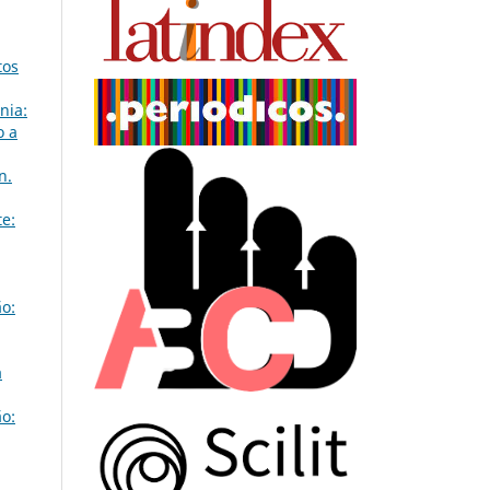
tos
nia:
o a
n.
te:
o:
a
o: