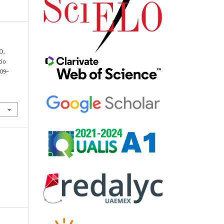
O,
cio
309–