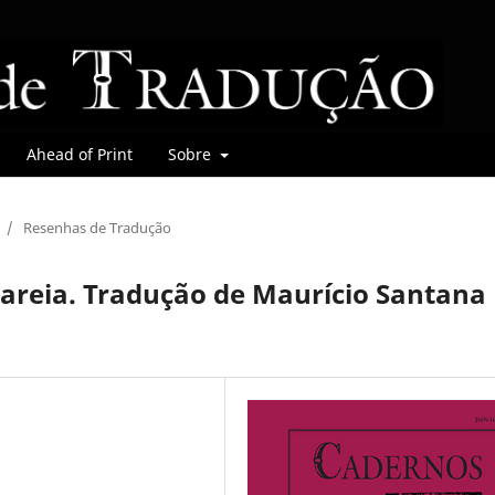
Ahead of Print
Sobre
/
Resenhas de Tradução
 areia. Tradução de Maurício Santana