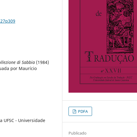
n27p309
ollezione di Sabbia
(1984)
etuada por Maurício
PDFA
a UFSC - Universidade
Publicado