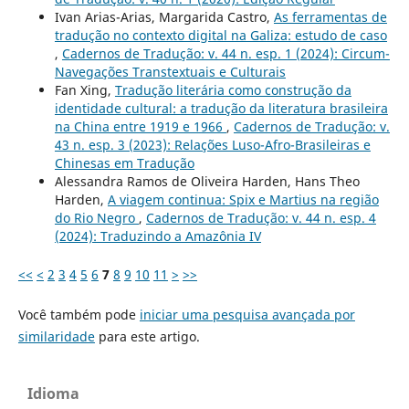
Ivan Arias-Arias, Margarida Castro,
As ferramentas de
tradução no contexto digital na Galiza: estudo de caso
,
Cadernos de Tradução: v. 44 n. esp. 1 (2024): Circum-
Navegações Transtextuais e Culturais
Fan Xing,
Tradução literária como construção da
identidade cultural: a tradução da literatura brasileira
na China entre 1919 e 1966
,
Cadernos de Tradução: v.
43 n. esp. 3 (2023): Relações Luso-Afro-Brasileiras e
Chinesas em Tradução
Alessandra Ramos de Oliveira Harden, Hans Theo
Harden,
A viagem continua: Spix e Martius na região
do Rio Negro
,
Cadernos de Tradução: v. 44 n. esp. 4
(2024): Traduzindo a Amazônia IV
<<
<
2
3
4
5
6
7
8
9
10
11
>
>>
Você também pode
iniciar uma pesquisa avançada por
similaridade
para este artigo.
Idioma