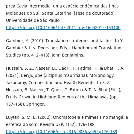
preá Cavia intermedia, uma espécie endêmica das Ilhas
Moleques do Sul, Santa Catarina. [Tese de doutorado].
Universidade de São Paulo.
https://doi.org/10.11606/T.47.2011.tde-16042012-153100
Gambier, Y. (2010). Translation strategies and tactics. In Y.
Gambier & L. v. Doorslaer (Eds.), Handbook of Translation
Studies (pp. 412–418). John Benjamins.
Hussain, S. Z., Naseer, B., Qadri, T., Fatima, T., & Bhat, T. A.
(2021). Ber/Jujube (Ziziphus mauritiana): Morphology,
Taxonomy, Composition and Health Benefits. In S. Z.
Hussain, B. Naseer, T. Qadri, T. Fatima & T. A. Bhat (Eds.),
Fruits Grown in Highland Regions of the Himalayas (pp.
157–168). Springer.
Luyten, S. M. B. (2002). Onomatopeia e mimesis no mangá: a
estética do som. Revista USP, 1(52), 176–188.
https://doi.org/10.11606/issn.2316-9036.v0i52p176-189