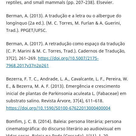
reptiles, and small mammals (pp. 207–238). Elsevier.
Berman, A. (2013). A tradução e a letra ou o albergue do
longínquo (2a ed.). (M. C. Torres, M. Furlan & A. Guerini,
Trad.). PPGET/UFSC.
Berman, A. (2017). A retradução como espaço da tradução
(C. P. Marini & M. C. Torres, Trad.). Cadernos de Tradução,
37(2), 261–269.
https://doi.org/10.5007/2175-
7968.2017v37n2p261
Bezerra, F. T. C., Andrade, L. A., Cavalcante, L. F., Pereira, W.
E., & Bezerra, M. A. F. (2013). Emergência e crescimento
inicial de plantas de Parkinsonia aculeata L. (Fabaceae) em
substrato salino. Revista Árvore, 37(4), 611–618.
https://doi.org/10.1590/S0100-67622013000400004
Bomfim, J. C. B. (2014). Baleia: persona literária; persona
cinematográfica: do discurso literário ao audiovisual em
Vidas secas. Baleia na Rede (Cessada), 1(11), 1–20.