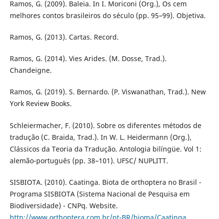
Ramos, G. (2009). Baleia. In I. Moriconi (Org.), Os cem
melhores contos brasileiros do século (pp. 95–99). Objetiva.
Ramos, G. (2013). Cartas. Record.
Ramos, G. (2014). Vies Arides. (M. Dosse, Trad.).
Chandeigne.
Ramos, G. (2019). S. Bernardo. (P. Viswanathan, Trad.). New
York Review Books.
Schleiermacher, F. (2010). Sobre os diferentes métodos de
tradução (C. Braida, Trad.). In W. L. Heidermann (Org.),
Clássicos da Teoria da Tradução. Antologia bilíngüe. Vol 1:
alemão-português (pp. 38–101). UFSC/ NUPLITT.
SISBIOTA. (2010). Caatinga. Biota de orthoptera no Brasil -
Programa SISBIOTA (Sistema Nacional de Pesquisa em
Biodiversidade) - CNPq. Website.
http://www.orthoptera.com.br/pt-BR/bioma/Caatinga