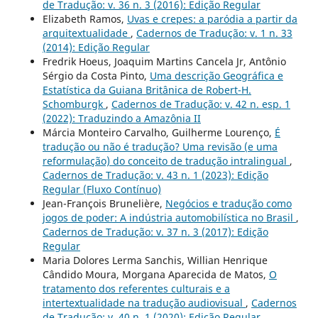
de Tradução: v. 36 n. 3 (2016): Edição Regular
Elizabeth Ramos,
Uvas e crepes: a paródia a partir da
arquitextualidade
,
Cadernos de Tradução: v. 1 n. 33
(2014): Edição Regular
Fredrik Hoeus, Joaquim Martins Cancela Jr, Antônio
Sérgio da Costa Pinto,
Uma descrição Geográfica e
Estatística da Guiana Britânica de Robert-H.
Schomburgk
,
Cadernos de Tradução: v. 42 n. esp. 1
(2022): Traduzindo a Amazônia II
Márcia Monteiro Carvalho, Guilherme Lourenço,
É
tradução ou não é tradução? Uma revisão (e uma
reformulação) do conceito de tradução intralingual
,
Cadernos de Tradução: v. 43 n. 1 (2023): Edição
Regular (Fluxo Contínuo)
Jean-François Brunelière,
Negócios e tradução como
jogos de poder: A indústria automobilística no Brasil
,
Cadernos de Tradução: v. 37 n. 3 (2017): Edição
Regular
Maria Dolores Lerma Sanchis, Willian Henrique
Cândido Moura, Morgana Aparecida de Matos,
O
tratamento dos referentes culturais e a
intertextualidade na tradução audiovisual
,
Cadernos
de Tradução: v. 40 n. 1 (2020): Edição Regular