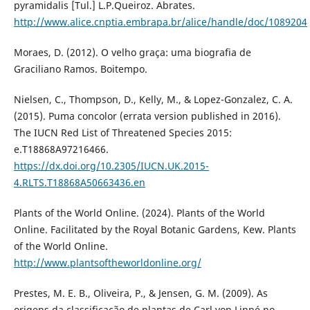
pyramidalis [Tul.] L.P.Queiroz. Abrates.
http://www.alice.cnptia.embrapa.br/alice/handle/doc/1089204
Moraes, D. (2012). O velho graça: uma biografia de
Graciliano Ramos. Boitempo.
Nielsen, C., Thompson, D., Kelly, M., & Lopez-Gonzalez, C. A.
(2015). Puma concolor (errata version published in 2016).
The IUCN Red List of Threatened Species 2015:
e.T18868A97216466.
https://dx.doi.org/10.2305/IUCN.UK.2015-
4.RLTS.T18868A50663436.en
Plants of the World Online. (2024). Plants of the World
Online. Facilitated by the Royal Botanic Gardens, Kew. Plants
of the World Online.
http://www.plantsoftheworldonline.org/
Prestes, M. E. B., Oliveira, P., & Jensen, G. M. (2009). As
origens da classificação de plantas de Carl von Linné no