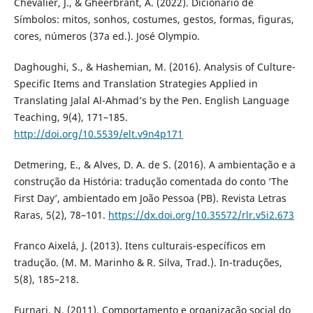
Chevalier, J., & Gheerbrant, A. (2022). Dicionário de
Símbolos: mitos, sonhos, costumes, gestos, formas, figuras,
cores, números (37a ed.). José Olympio.
Daghoughi, S., & Hashemian, M. (2016). Analysis of Culture-
Specific Items and Translation Strategies Applied in
Translating Jalal Al-Ahmad’s by the Pen. English Language
Teaching, 9(4), 171–185.
http://doi.org/10.5539/elt.v9n4p171
Detmering, E., & Alves, D. A. de S. (2016). A ambientação e a
construção da História: tradução comentada do conto ‘The
First Day’, ambientado em João Pessoa (PB). Revista Letras
Raras, 5(2), 78–101.
https://dx.doi.org/10.35572/rlr.v5i2.673
Franco Aixelá, J. (2013). Itens culturais-específicos em
tradução. (M. M. Marinho & R. Silva, Trad.). In-traduções,
5(8), 185–218.
Furnari, N. (2011). Comportamento e organização social do