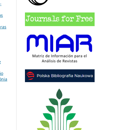
-
os
iras
e
ão
ônia