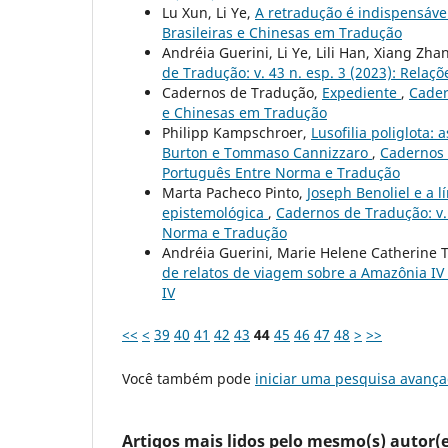
Lu Xun, Li Ye,
A retradução é indispensáve
Brasileiras e Chinesas em Tradução
Andréia Guerini, Li Ye, Lili Han, Xiang Zha
de Tradução: v. 43 n. esp. 3 (2023): Relaç
Cadernos de Tradução,
Expediente
,
Cader
e Chinesas em Tradução
Philipp Kampschroer,
Lusofilia poliglota:
Burton e Tommaso Cannizzaro
,
Cadernos d
Português Entre Norma e Tradução
Marta Pacheco Pinto,
Joseph Benoliel e a 
epistemológica
,
Cadernos de Tradução: v. 
Norma e Tradução
Andréia Guerini, Marie Helene Catherine 
de relatos de viagem sobre a Amazônia IV
IV
<<
<
39
40
41
42
43
44
45
46
47
48
>
>>
Você também pode
iniciar uma pesquisa avança
Artigos mais lidos pelo mesmo(s) autor(e