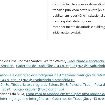
distribuição não exclusiva da versão 
trabalho publicada nesta revista (ex.:
publicar em repositório institucional 
como capítulo de livro, com
reconhecimento de autoria e publica
inicial nesta revista).
na de Lima Pedrosa Santos, Walter Walter,
Traduzindo e anotando 
he Amazon
,
Cadernos de Tradução: v. 43 n. esp. 2 (2023): Traduzind
alioni e a descrição dos indígenas da Amazônia: tradução de retra
 43 n. esp. 2 (2023): Traduzindo a Amazônia III
9). Eu, Tituba: bruxa negra de Salem. (N. B. Polesso, Trad.). Rosa 
1 (2024): Edição Regular (Fluxo Contínuo)
rnandes da Silva,
From Pará to Manaos em tradução: uma análise d
interlinguagens e intergêneros
,
Cadernos de Tradução: v. 43 n. e