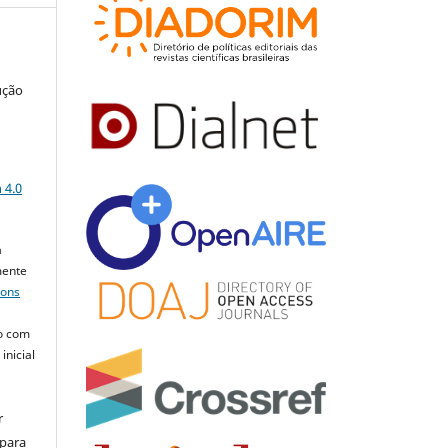
ução
a
 4.0
a
mente
mons
o com
inicial
r
 para