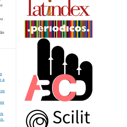
do
ou
ção
o
o a
tos
dos
os
sp.