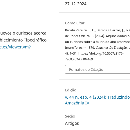
27-12-2024
Como Citar
Barata Pereira, L. C., Barros e Barros, J., & 
nuevos o curiosos acerca
de Pontes Vieira, E. (2024). Alguns dados 
blecimiento Tipocjráfico
ou curiosos sobre a fauna do alto amazon
e.es/viewer.vm?
(mamíferos) – 1870.
Cadernos De Tradução
,
4), 1–31. https://doi.org/10.5007/2175-
7968.2024.e104169
Fomatos de Citação
Edição
v. 44 n. esp. 4 (2024): Traduzindo
Amazônia IV
Seção
Artigos