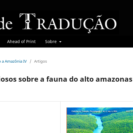
Ahead of Print
Sobre
do a Amazônia IV
/
Artigos
iosos sobre a fauna do alto amazonas