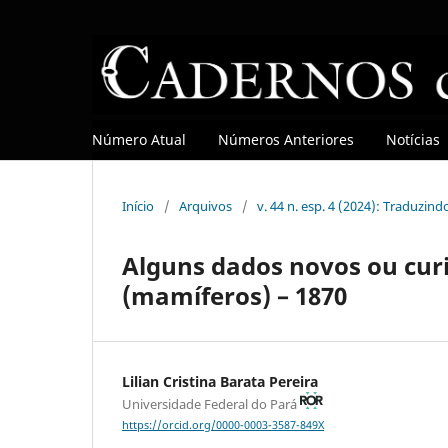
Número Atual
Números Anteriores
Notícias
Início
/
Arquivos
/
v. 44 n. esp. 4 (2024): Traduzin
Alguns dados novos ou cur
(mamíferos) – 1870
Lilian Cristina Barata Pereira
Universidade Federal do Pará
https://orcid.org/0000-0003-3587-849X