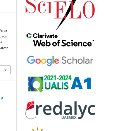
Paiva
novos
as
44
(esp.
 a