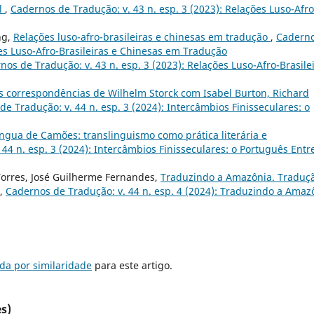
l
,
Cadernos de Tradução: v. 43 n. esp. 3 (2023): Relações Luso-Afro
ng,
Relações luso-afro-brasileiras e chinesas em tradução
,
Cadern
ões Luso-Afro-Brasileiras e Chinesas em Tradução
nos de Tradução: v. 43 n. esp. 3 (2023): Relações Luso-Afro-Brasile
 as correspondências de Wilhelm Storck com Isabel Burton, Richard
e Tradução: v. 44 n. esp. 3 (2024): Intercâmbios Finisseculares: o
língua de Camões: translinguismo como prática literária e
44 n. esp. 3 (2024): Intercâmbios Finisseculares: o Português Entr
Torres, José Guilherme Fernandes,
Traduzindo a Amazônia. Traduç
,
Cadernos de Tradução: v. 44 n. esp. 4 (2024): Traduzindo a Amaz
da por similaridade
para este artigo.
s)