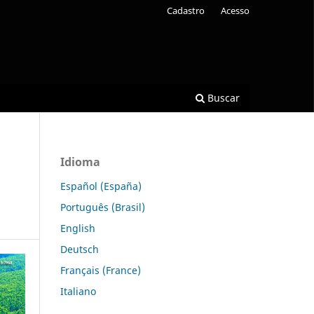
Cadastro
Acesso
Buscar
Idioma
Español (España)
Português (Brasil)
English
Deutsch
Français (France)
Italiano