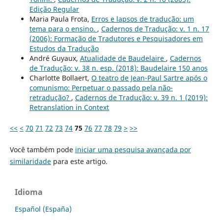
Edição Regular
Maria Paula Frota,
Erros e lapsos de tradução: um
tema para o ensino.
,
Cadernos de Tradução: v. 1 n. 17
(2006): Formação de Tradutores e Pesquisadores em
Estudos da Tradução
André Guyaux,
Atualidade de Baudelaire
,
Cadernos
de Tradução: v. 38 n. esp. (2018): Baudelaire 150 anos
Charlotte Bollaert,
O teatro de Jean-Paul Sartre após o
comunismo: Perpetuar o passado pela não-
retradução?
,
Cadernos de Tradução: v. 39 n. 1 (2019):
Retranslation in Context
<<
<
70
71
72
73
74
75
76
77
78
79
>
>>
Você também pode
iniciar uma pesquisa avançada por
similaridade
para este artigo.
Idioma
Español (España)