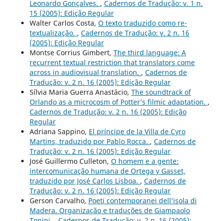
Leonardo Gonçalves.
,
Cadernos de Tradução: v. 1 n.
15 (2005): Edição Regular
Walter Carlos Costa,
O texto traduzido como re-
textualização.
,
Cadernos de Tradução: v. 2 n. 16
(2005): Edição Regular
Montse Corrius Gimbert,
The third language: A
recurrent textual restriction that translators come
across in audiovisual translation.
,
Cadernos de
Tradução: v. 2 n. 16 (2005): Edição Regular
Sílvia Maria Guerra Anastácio,
The soundtrack of
Orlando as a microcosm of Potter’s filmic adaptation.
,
Cadernos de Tradução: v. 2 n. 16 (2005): Edição
Regular
Adriana Sappino,
El príncipe de la Villa de Cyro
Martins, traduzido por Pablo Rocca.
,
Cadernos de
Tradução: v. 2 n. 16 (2005): Edição Regular
José Guillermo Culleton,
O homem e a gente:
intercomunicação humana de Ortega y Gasset,
traduzido por José Carlos Lisboa.
,
Cadernos de
Tradução: v. 2 n. 16 (2005): Edição Regular
Gerson Carvalho,
Poeti contemporanei dell’isola di
Madera. Organização e traduções de Giampaolo
Tonini.
,
Cadernos de Tradução: v. 2 n. 16 (2005):