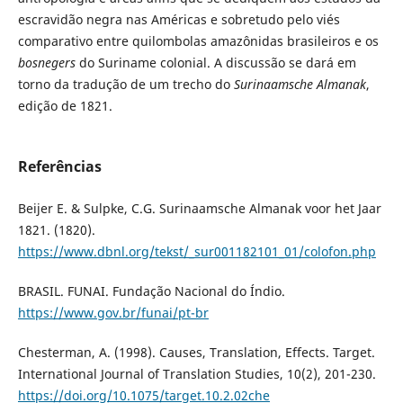
escravidão negra nas Américas e sobretudo pelo viés
comparativo entre quilombolas amazônidas brasileiros e os
bosnegers
do Suriname colonial. A discussão se dará em
torno da tradução de um trecho do
Surinaamsche Almanak
,
edição de 1821.
Referências
Beijer E. & Sulpke, C.G. Surinaamsche Almanak voor het Jaar
1821. (1820).
https://www.dbnl.org/tekst/_sur001182101_01/colofon.php
BRASIL. FUNAI. Fundação Nacional do Índio.
https://www.gov.br/funai/pt-br
Chesterman, A. (1998). Causes, Translation, Effects. Target.
International Journal of Translation Studies, 10(2), 201-230.
https://doi.org/10.1075/target.10.2.02che