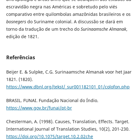
escravidão negra nas Américas e sobretudo pelo viés
comparativo entre quilombolas amazônidas brasileiros e os
bosnegers
do Suriname colonial. A discussão se dará em
torno da tradução de um trecho do
Surinaamsche Almanak
,
edição de 1821.
Referências
Beijer E. & Sulpke, C.G. Surinaamsche Almanak voor het Jaar
1821. (1820).
https://www.dbnl.org/tekst/_sur001182101_01/colofon.php
BRASIL. FUNAI. Fundação Nacional do Índio.
https://www.gov.br/funai/pt-br
Chesterman, A. (1998). Causes, Translation, Effects. Target.
International Journal of Translation Studies, 10(2), 201-230.
https://doi.org/10.1075/target.10.2.02che