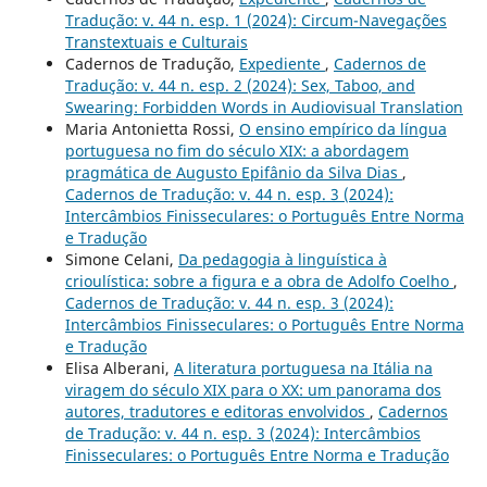
Tradução: v. 44 n. esp. 1 (2024): Circum-Navegações
Transtextuais e Culturais
Cadernos de Tradução,
Expediente
,
Cadernos de
Tradução: v. 44 n. esp. 2 (2024): Sex, Taboo, and
Swearing: Forbidden Words in Audiovisual Translation
Maria Antonietta Rossi,
O ensino empírico da língua
portuguesa no fim do século XIX: a abordagem
pragmática de Augusto Epifânio da Silva Dias
,
Cadernos de Tradução: v. 44 n. esp. 3 (2024):
Intercâmbios Finisseculares: o Português Entre Norma
e Tradução
Simone Celani,
Da pedagogia à linguística à
crioulística: sobre a figura e a obra de Adolfo Coelho
,
Cadernos de Tradução: v. 44 n. esp. 3 (2024):
Intercâmbios Finisseculares: o Português Entre Norma
e Tradução
Elisa Alberani,
A literatura portuguesa na Itália na
viragem do século XIX para o XX: um panorama dos
autores, tradutores e editoras envolvidos
,
Cadernos
de Tradução: v. 44 n. esp. 3 (2024): Intercâmbios
Finisseculares: o Português Entre Norma e Tradução