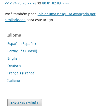
<<
<
74
75
76
77
78
79
80
81
82
83
>
>>
Você também pode
iniciar uma pesquisa avançada por
similaridade
para este artigo.
Idioma
Español (España)
Português (Brasil)
English
Deutsch
Français (France)
Italiano
Enviar Submissão