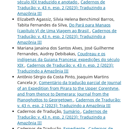
século XIX traduzido e anotado
,
Cadernos de
Tradução: v. 43 n. esp. 2 (2023): Traduzindo a
Amazônia III
Elizabeth Agassiz, Silvia Helena Benchimol Barros,
Tabita Fernandes da Silva,
Do Pará para Manaos
(capítulo V) de Uma Viagem ao Brasil
,
Cadernos de
Tradução: v. 43 n. esp. 2 (2023): Traduzindo a
Amazônia III
Mariana Janaina dos Santos Alves, José Guilherme
Fernandes, Audrey Debibakas,
Coudreau e os
indígenas da Guiana Francesa: expedições do século
XIX
,
Cadernos de Tradução: v. 43 n. esp. 2 (2023):
Traduzindo a Amazônia III
Antônio Sérgio da Costa Pinto, Joaquim Martins
Cancela Jr,
Comentário da tradução parcial de Journal
of an Expedition from Pirara to the Upper Corentyne,
and from thence to Demerara: Journal from the
Pianoghottos to Georgetown
,
Cadernos de Tradução:
v. 43 n. esp. 2 (2023): Traduzindo a Amazônia III
Cadernos de Tradução,
Sumário
,
Cadernos de
Tradução: v. 43 n. esp. 2 (2023): Traduzindo a
Amazônia III
Cadernos de Tradução,
Expediente
,
Cadernos de