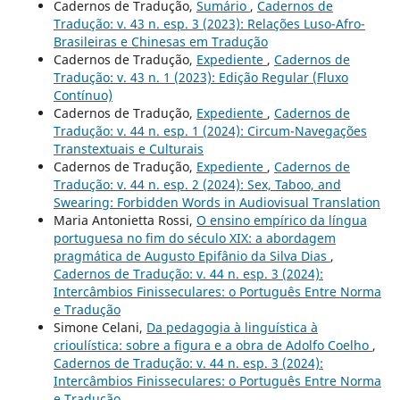
Cadernos de Tradução,
Sumário
,
Cadernos de
Tradução: v. 43 n. esp. 3 (2023): Relações Luso-Afro-
Brasileiras e Chinesas em Tradução
Cadernos de Tradução,
Expediente
,
Cadernos de
Tradução: v. 43 n. 1 (2023): Edição Regular (Fluxo
Contínuo)
Cadernos de Tradução,
Expediente
,
Cadernos de
Tradução: v. 44 n. esp. 1 (2024): Circum-Navegações
Transtextuais e Culturais
Cadernos de Tradução,
Expediente
,
Cadernos de
Tradução: v. 44 n. esp. 2 (2024): Sex, Taboo, and
Swearing: Forbidden Words in Audiovisual Translation
Maria Antonietta Rossi,
O ensino empírico da língua
portuguesa no fim do século XIX: a abordagem
pragmática de Augusto Epifânio da Silva Dias
,
Cadernos de Tradução: v. 44 n. esp. 3 (2024):
Intercâmbios Finisseculares: o Português Entre Norma
e Tradução
Simone Celani,
Da pedagogia à linguística à
crioulística: sobre a figura e a obra de Adolfo Coelho
,
Cadernos de Tradução: v. 44 n. esp. 3 (2024):
Intercâmbios Finisseculares: o Português Entre Norma
e Tradução