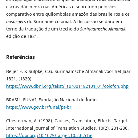
escravidão negra nas Américas e sobretudo pelo viés
comparativo entre quilombolas amazônidas brasileiros e os
bosnegers
do Suriname colonial. A discussão se dará em
torno da tradução de um trecho do
Surinaamsche Almanak
,
edição de 1821.
Referências
Beijer E. & Sulpke, C.G. Surinaamsche Almanak voor het Jaar
1821. (1820).
https://www.dbnl.org/tekst/_sur001182101_01/colofon.php
BRASIL. FUNAI. Fundação Nacional do Índio.
https://www.gov.br/funai/pt-br
Chesterman, A. (1998). Causes, Translation, Effects. Target.
International Journal of Translation Studies, 10(2), 201-230.
https://doi.org/10.1075/target.10.2.02che