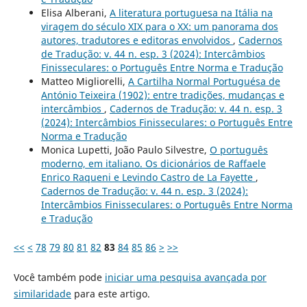
Elisa Alberani,
A literatura portuguesa na Itália na
viragem do século XIX para o XX: um panorama dos
autores, tradutores e editoras envolvidos
,
Cadernos
de Tradução: v. 44 n. esp. 3 (2024): Intercâmbios
Finisseculares: o Português Entre Norma e Tradução
Matteo Migliorelli,
A Cartilha Normal Portuguésa de
António Teixeira (1902): entre tradições, mudanças e
intercâmbios
,
Cadernos de Tradução: v. 44 n. esp. 3
(2024): Intercâmbios Finisseculares: o Português Entre
Norma e Tradução
Monica Lupetti, João Paulo Silvestre,
O português
moderno, em italiano. Os dicionários de Raffaele
Enrico Raqueni e Levindo Castro de La Fayette
,
Cadernos de Tradução: v. 44 n. esp. 3 (2024):
Intercâmbios Finisseculares: o Português Entre Norma
e Tradução
<<
<
78
79
80
81
82
83
84
85
86
>
>>
Você também pode
iniciar uma pesquisa avançada por
similaridade
para este artigo.