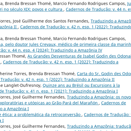
iera, Brenda Bressan Thomé, Marcio Fernando Rodrigues Campos,
Ju
ri no século XIX: povos e cultura
,
Cadernos de Tradução: v. 44 n. e
Torres, José Guillherme dos Santos Fernandes,
Traduzindo a Amazô
azônia II
,
Cadernos de Tradução: v. 42 n. esp. 1 (2022): Traduzind
iera, Brenda Bressan Thomé, Marcio Fernando Rodrigues Campos,
a, pelo doutor Jules Crevaux, médico de primeira classe da marin
o: v. 44 n. esp. 4 (2024): Traduzindo a Amazônia IV
ressan Thomé,
As Grandes Desventuras de Isabel Godin des Odona
I
,
Cadernos de Tradução: v. 42 n. esp. 1 (2022): Traduzindo a
therine Torres, Brenda Bressan Thomé,
Carta do Sr. Godin des Odo
Tradução: v. 42 n. esp. 1 (2022): Traduzindo a Amazônia II
ne Langlet-Dufresnoy,
Quinze ans au Brésil ou Excursions à la
e Tradução: v. 41 n. esp. 1 (2021): Traduzindo a Amazônia I
Torres, José Guilherme Fernandes,
Traduzindo a Amazônia: os novo
exploratórias e utópicas ao Grão-Pará del Marañón
,
Cadernos de
do a Amazônia I
 ética: a problemática da retroconversão
,
Cadernos de Tradução: 
 I
Torres, José Guilherme Fernandes,
Traduzindo a Amazônia: traduç