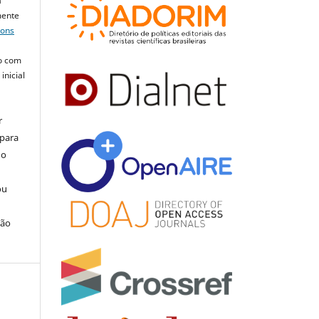
a
mente
mons
o com
inicial
r
 para
do
ou
ção