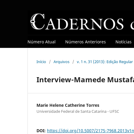
Número Atual
Números Anteriores
Notícias
Início
/
Arquivos
/
v. 1 n. 31 (2013): Edição Regular
Interview-Mamede Mustaf
Marie Helene Catherine Torres
Universidade Federal de Santa Catarina - UFSC
DOI:
https://doi.org/10.5007/2175-7968.2013v1