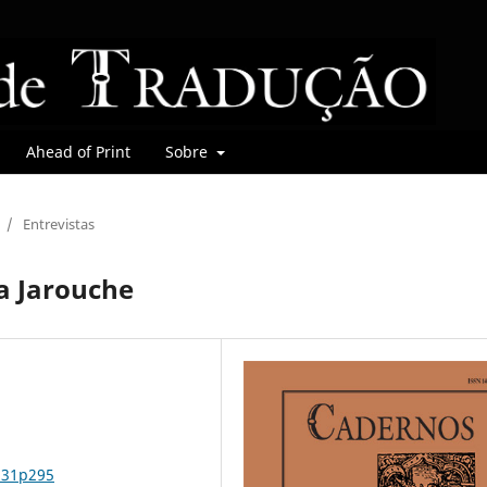
Ahead of Print
Sobre
/
Entrevistas
a Jarouche
n31p295