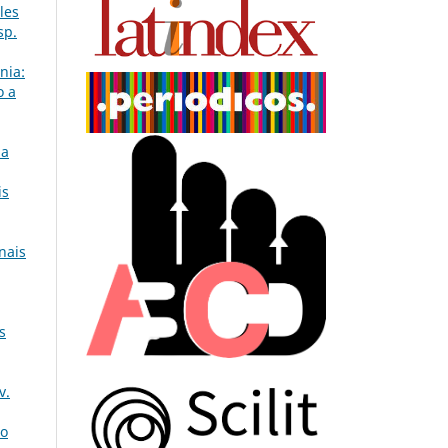
les
sp.
nia:
o a
ha
is
nais
s
v.
ão