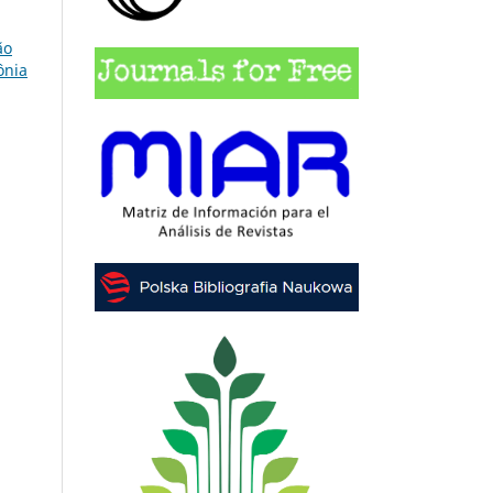
ão
ônia