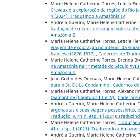
Marie Helene Catherine Torres, Letícia F
Crevaux e a exploração da região do Rio Ja
4 (2024): Traduzindo a Amazônia IV
Andreia Guerini, Marie Helene Catherine 
tradução de relatos de viagem sobre a Am
Amazônia II
Marie Helene Catherine Torres, Letícia F
Viagem de exploração no interior da Guian
francesa (1876-1877)
,
Cadernos de Traduçã
Marie Helene Catherine Torres, Brenda B
na Amazônia na 1ª metade do Século XVII
Amazônia II
Jean Godin des Odonais, Marie Helene Ca
para o Sr. De La Condamine
,
Cadernos de 
Marie Hélène Catherine Torres, Alexandri
Diamantine (Capítulos III e IV)
,
Cadernos d
Andréia Guerini, Marie Helene Catherine 
argonautas e suas viagens possessórias, 
Tradução: v. 41 n. esp. 1 (2021): Traduzin
Marie Hélène Catherine Torres,
Tradução e
41 n. esp. 1 (2021): Traduzindo a Amazônia
Andréia Guerini, Marie Helene Catherine 