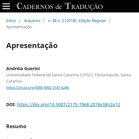
Início
/
Arquivos
/
v. 38 n. 2 (2018): Edição Regular
/
Apresentação
Apresentação
Andréia Guerini
Universidade Federal de Santa Catarina (UFSC). Florianópolis, Santa
Catarina
https://orcid.org/0000-0002-3187-6246
DOI:
https://doi.org/10.5007/2175-7968.2018v38n2p12
Resumo