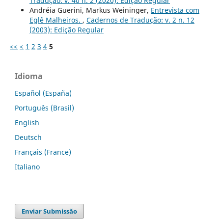
Tradução: v. 40 n. 2 (2020): Edição Regular
Andréia Guerini, Markus Weininger,
Entrevista com
Eglê Malheiros.
,
Cadernos de Tradução: v. 2 n. 12
(2003): Edição Regular
<<
<
1
2
3
4
5
Idioma
Español (España)
Português (Brasil)
English
Deutsch
Français (France)
Italiano
Enviar Submissão