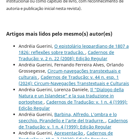
institucional ou como capítulo de livro, com reconhecimento de
autoria e publicação inicial nesta revista).
Artigos mais lidos pelo mesmo(s) autor(es)
Andréia Guerini,
O epistolário leopardiano de 1807 a
1826: reflexões sobre tradução.
,
Cadernos de
Tradução: v. 2 n. 22 (2008): Edição Regular
Andréia Guerini, Fernando Ferreira Alves, Orlando
Grossegesse,
Circum-navegações transtextuais e
culturais
,
Cadernos de Tradução: v. 44 n. esp. 1
(2024): Circum-Navegações Transtextuais e Culturais
Andréia Guerini, Lorenza Daniele,
Il “Dialogo della
Natura e un Islandese” e la sua traduzione in
portoghese
,
Cadernos de Tradução: v. 1 n. 4 (1999):
Edição Regular
Andréia Guerini,
Barbina, Alfredo. L’ombra e lo
specchio. Pirandello e l’arte del tradurre.
,
Cadernos
de Tradução: v. 1 n. 4 (1999): Edição Regular
Andréia Guerini,
Apresentação
,
Cadernos de