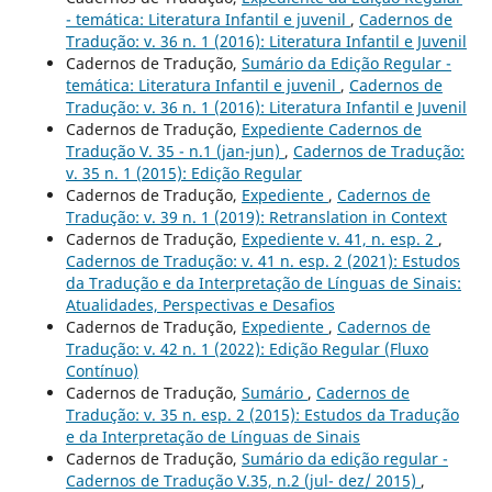
- temática: Literatura Infantil e juvenil
,
Cadernos de
Tradução: v. 36 n. 1 (2016): Literatura Infantil e Juvenil
Cadernos de Tradução,
Sumário da Edição Regular -
temática: Literatura Infantil e juvenil
,
Cadernos de
Tradução: v. 36 n. 1 (2016): Literatura Infantil e Juvenil
Cadernos de Tradução,
Expediente Cadernos de
Tradução V. 35 - n.1 (jan-jun)
,
Cadernos de Tradução:
v. 35 n. 1 (2015): Edição Regular
Cadernos de Tradução,
Expediente
,
Cadernos de
Tradução: v. 39 n. 1 (2019): Retranslation in Context
Cadernos de Tradução,
Expediente v. 41, n. esp. 2
,
Cadernos de Tradução: v. 41 n. esp. 2 (2021): Estudos
da Tradução e da Interpretação de Línguas de Sinais:
Atualidades, Perspectivas e Desafios
Cadernos de Tradução,
Expediente
,
Cadernos de
Tradução: v. 42 n. 1 (2022): Edição Regular (Fluxo
Contínuo)
Cadernos de Tradução,
Sumário
,
Cadernos de
Tradução: v. 35 n. esp. 2 (2015): Estudos da Tradução
e da Interpretação de Línguas de Sinais
Cadernos de Tradução,
Sumário da edição regular -
Cadernos de Tradução V.35, n.2 (jul- dez/ 2015)
,