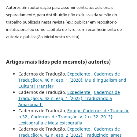
Autores têm autorização para assumir contratos adicionais
separadamente, para distribuição não exclusiva da versão do
trabalho publicada nesta revista (ex.: publicar em repositório
institucional ou como capítulo de livro, com reconhecimento de
autoria e publicação inicial nesta revista).
Artigos mais lidos pelo mesmo(s) autor(es)
Cadernos de Tradução,
Expediente
,
Cadernos de
Tradução: v. 40 n. esp. 1 (2020): Multilingualism and
Cultural Transfer
Cadernos de Tradução,
Expediente
,
Cadernos de
Tradução: v. 42 n. esp. 1 (2022): Traduzindo a
Amazônia II
Cadernos de Tradução,
Equipe Cadernos de Tradução
n.32
,
Cadernos de Tradução: v. 2 n. 32 (2013):
Lexicografia e Metalexicografia
Cadernos de Tradução,
Expediente
,
Cadernos de
Tradução: v. 42 n. esp. 2 (2022): Traduzindo James