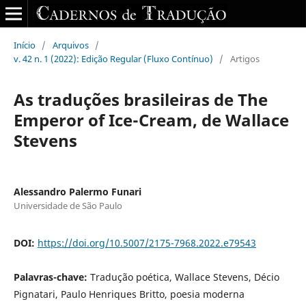
Início
/
Arquivos
/
v. 42 n. 1 (2022): Edição Regular (Fluxo Contínuo)
/
Artigos
As traduções brasileiras de The
Emperor of Ice-Cream, de Wallace
Stevens
Alessandro Palermo Funari
Universidade de São Paulo
DOI:
https://doi.org/10.5007/2175-7968.2022.e79543
Palavras-chave:
Tradução poética, Wallace Stevens, Décio
Pignatari, Paulo Henriques Britto, poesia moderna