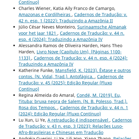
Contínuo)
Charles Wiener, Katia Aily Franco de Camargo,
Amazonas e Cordilheiras
,
Cadernos de Tradução: v.
42 n. esp. 1 (2022): Traduzindo a Amazônia II
Júlio César Neves Monteiro,
Surinaamsche Almanak
voor het Jaar 1821
,
Cadernos de Tradução: v. 44 n.
esp. 4 (2024): Traduzindo a Amazônia IV
Alessandra Ramos de Oliveira Harden, Hans Theo
Harden,
Livro Nove (Capítulo Um), (Páginas 1100-
1133)
,
Cadernos de Tradução: v. 44 n. esp. 4 (2024):
Traduzindo a Amazônia IV
Katherine Funke,
Mansfield, K. (2023). Êxtase e outros
contos. (N. Vidal, Trad.). Antofágica.
,
Cadernos de
Tradução: v. 45 (2025): Edição Regular (Fluxo
Contínuo)
Regina Almeida do Amaral,
Condé, M. (2019). Eu,
Tituba: bruxa negra de Salem. (N. B. Polesso, Trad.).
Rosa dos Tempos.
,
Cadernos de Tradução: v. 44 n. 1
(2024): Edição Regular (Fluxo Contínuo)
Lu Xun, Li Ye,
A retradução é indispensável
,
Cadernos
de Tradução: v. 43 n. esp. 3 (2023): Relações Luso-
Afro-Brasileiras e Chinesas em Tradução
Andréia Guerini, Li Ye, Lili Han, Xiang Zhang,
Relações