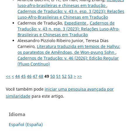
luso-afro-brasileiras e chinesas em tradução
,
Cadernos de Tradução: v. 43 n. esp. 3 (2023): Relações
Luso-Afro-Brasileiras e Chinesas em Tradução
Cadernos de Tradução,
Expediente
,
Cadernos de
Tradução: v. 43 n. esp. 3 (2023): Relações Luso-Afro-
Brasileiras e Chinesas em Tradução
Alexsandro Pizziolo Ribeiro Junior, Teresa Dias
Carneiro,
Literatura traduzida em tempos de Hallyu:
os paratextos de Amêndoas, de Won-pyung Sohn
,
Cadernos de Tradução: v. 46 (2026): Edição Regular
(Fluxo Contínuo)
<<
<
44
45
46
47
48
49
50
51
52
53
>
>>
Você também pode
iniciar uma pesquisa avançada por
similaridade
para este artigo.
Idioma
Español (España)