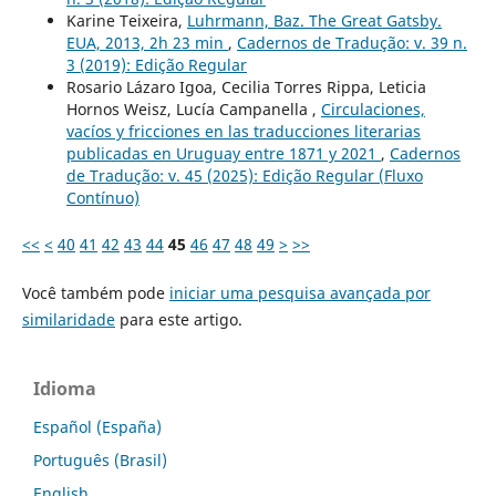
Karine Teixeira,
Luhrmann, Baz. The Great Gatsby.
EUA, 2013, 2h 23 min
,
Cadernos de Tradução: v. 39 n.
3 (2019): Edição Regular
Rosario Lázaro Igoa, Cecilia Torres Rippa, Leticia
Hornos Weisz, Lucía Campanella ,
Circulaciones,
vacíos y fricciones en las traducciones literarias
publicadas en Uruguay entre 1871 y 2021
,
Cadernos
de Tradução: v. 45 (2025): Edição Regular (Fluxo
Contínuo)
<<
<
40
41
42
43
44
45
46
47
48
49
>
>>
Você também pode
iniciar uma pesquisa avançada por
similaridade
para este artigo.
Idioma
Español (España)
Português (Brasil)
English