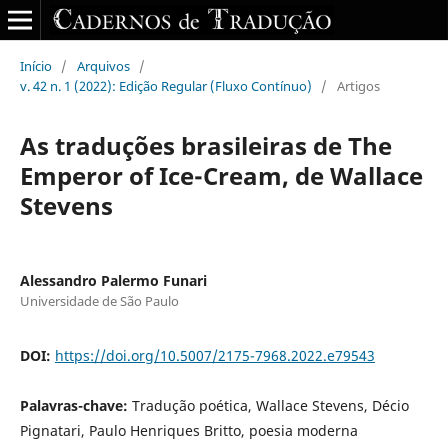
Início
/
Arquivos
/
v. 42 n. 1 (2022): Edição Regular (Fluxo Contínuo)
/
Artigos
As traduções brasileiras de The
Emperor of Ice-Cream, de Wallace
Stevens
Alessandro Palermo Funari
Universidade de São Paulo
DOI:
https://doi.org/10.5007/2175-7968.2022.e79543
Palavras-chave:
Tradução poética, Wallace Stevens, Décio
Pignatari, Paulo Henriques Britto, poesia moderna