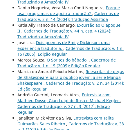
Traduzindo a Amazônia IV
Danilo Nogueira, Vera Maria Conti Nogueira,
Porque
usar programas de apoio à tradução?
,
Cadernos de
Tradução: v. 2 n. 14 (2004): Tradução Assistida
Katia Aily Franco de Camargo,
Excursão ao Oiapoque
II
,
Cadernos de Tradução: v. 44 n. esp. 4 (2024):
Traduzindo a Amazônia IV
José Lira,
Dois poemas de Emily Dickinson: uma
experiência tradutória.
,
Cadernos de Tradução: v. 1 n.
15 (2005): Edição Regular
Marcos Souza,
O Sorites do bêbado.
,
Cadernos de
Tradução: v. 1 n. 15 (2005): Edição Regular
Marcia do Amaral Peixoto Martins,
Reescritas de peças
de Shakespeare para o público jovem: a série Mangá
Shakespeare
,
Cadernos de Tradução: v. 2 n. 34 (2014):
Edição Regular
Andréia Guerini, Leomaris Aires,
Entrevista com
Mathieu Dosse, Gian Luigi de Rosa e Michael Kegler
,
Cadernos de Tradução: v. 37 n. 3 (2017): Edição
Regular
Janailton Mick Vitor da Silva,
Entrevista com Talita
Guimarães Sales Ribeiro
,
Cadernos de Tradução: v. 38
n. 3 (2018): Edição Regular