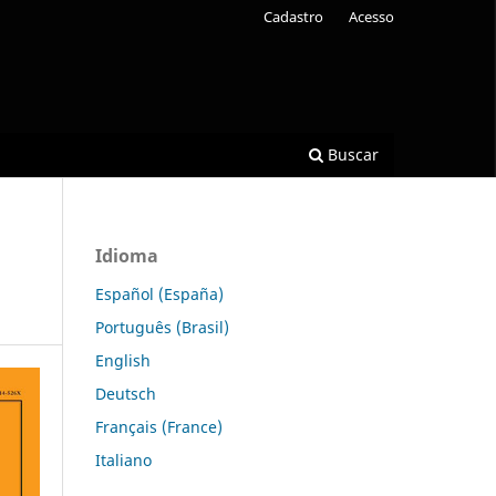
Cadastro
Acesso
Buscar
Idioma
Español (España)
Português (Brasil)
English
Deutsch
Français (France)
Italiano