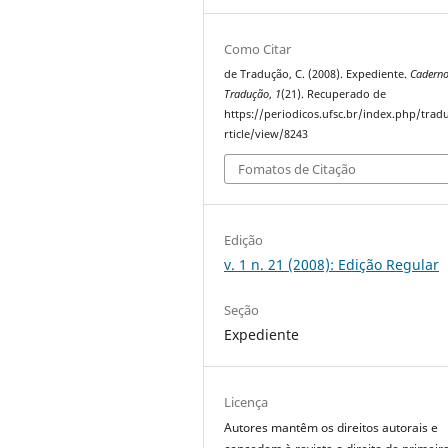
Como Citar
de Tradução, C. (2008). Expediente.
Caderno
Tradução
,
1
(21). Recuperado de
https://periodicos.ufsc.br/index.php/trad
rticle/view/8243
Fomatos de Citação
Edição
v. 1 n. 21 (2008): Edição Regular
Seção
Expediente
Licença
Autores mantêm os direitos autorais e