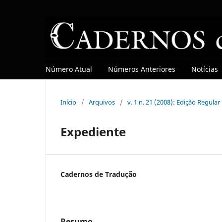
Número Atual
Números Anteriores
Notícias
Início
/
Arquivos
/
v. 1 n. 21 (2008): Edição Regular
Expediente
Cadernos de Tradução
Resumo