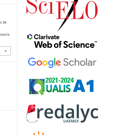
s De
ucao/a