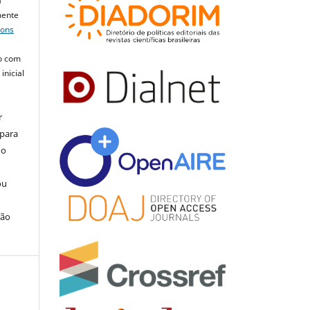
a
mente
mons
o com
inicial
r
 para
do
ou
ção