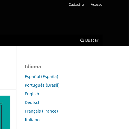
Cadastro
Acesso
Buscar
Idioma
Español (España)
Português (Brasil)
English
Deutsch
Français (France)
Italiano