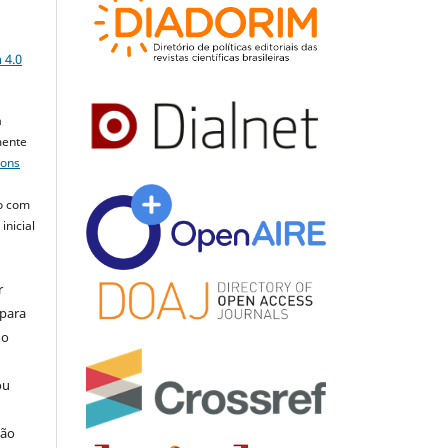
a
 4.0
a
mente
mons
o com
inicial
r
 para
do
ou
ção