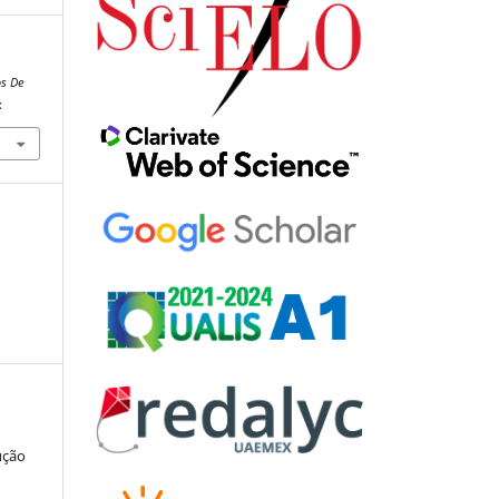
s De
x
ução