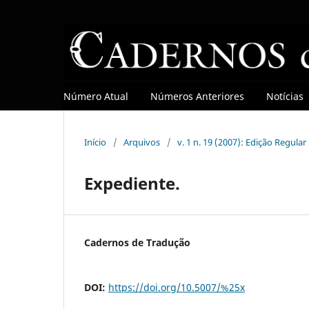
Número Atual
Números Anteriores
Notícias
Início
/
Arquivos
/
v. 1 n. 19 (2007): Edição Regular
Expediente.
Cadernos de Tradução
DOI:
https://doi.org/10.5007/%25x