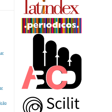
lar
ar
ição