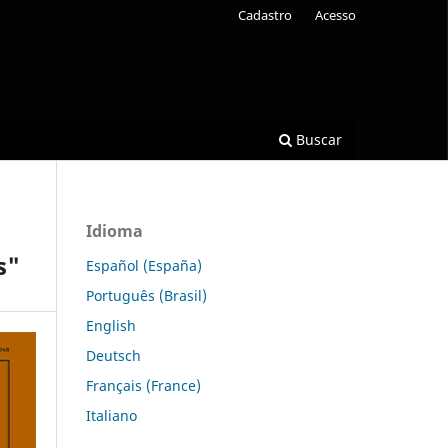
Cadastro
Acesso
Buscar
Idioma
s"
Español (España)
Português (Brasil)
English
Deutsch
Français (France)
Italiano