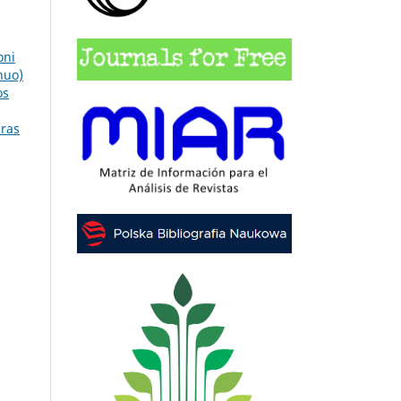
oni
nuo)
os
iras