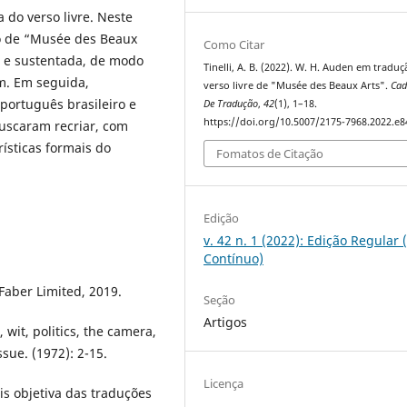
 do verso livre. Neste
so de “Musée des Beaux
Como Citar
 e sustentada, de modo
Tinelli, A. B. (2022). W. H. Auden em traduç
m. Em seguida,
verso livre de "Musée des Beaux Arts".
Cad
português brasileiro e
De Tradução
,
42
(1), 1–18.
https://doi.org/10.5007/2175-7968.2022.e
uscaram recriar, com
ísticas formais do
Fomatos de Citação
Edição
v. 42 n. 1 (2022): Edição Regular 
Contínuo)
Faber Limited, 2019.
Seção
Artigos
wit, politics, the camera,
sue. (1972): 2-15.
Licença
is objetiva das traduções