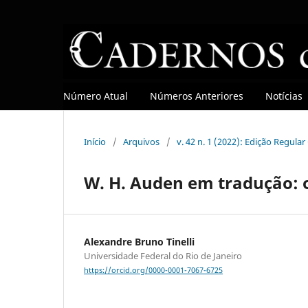
Número Atual
Números Anteriores
Notícias
Início
/
Arquivos
/
v. 42 n. 1 (2022): Edição Regula
W. H. Auden em tradução: o
Alexandre Bruno Tinelli
Universidade Federal do Rio de Janeiro
https://orcid.org/0000-0001-7067-6725