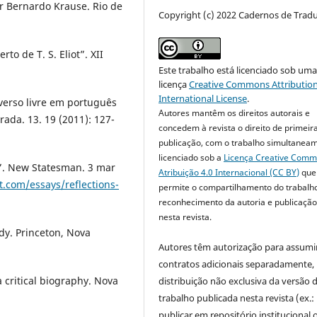
r Bernardo Krause. Rio de
Copyright (c) 2022 Cadernos de Trad
to de T. S. Eliot”. XII
Este trabalho está licenciado sob um
licença
Creative Commons Attribution
International License
.
 verso livre em português
Autores mantêm os direitos autorais e
rada. 13. 19 (2011): 127-
concedem à revista o direito de primeir
publicação, com o trabalho simultanea
licenciado sob a
Licença Creative Com
e”. New Statesman. 3 mar
Atribuição 4.0 Internacional (CC BY)
que
ot.com/essays/reflections-
permite o compartilhamento do trabalh
reconhecimento da autoria e publicação 
nesta revista.
dy. Princeton, Nova
Autores têm autorização para assumi
contratos adicionais separadamente,
 critical biography. Nova
distribuição não exclusiva da versão 
trabalho publicada nesta revista (ex.:
publicar em repositório institucional 