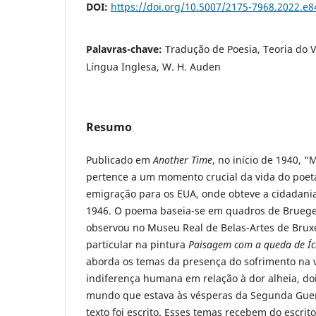
DOI:
https://doi.org/10.5007/2175-7968.2022.e
Palavras-chave:
Tradução de Poesia, Teoria do 
Língua Inglesa, W. H. Auden
Resumo
Publicado em
Another Time
, no início de 1940, 
pertence a um momento crucial da vida do poeta
emigração para os EUA, onde obteve a cidadani
1946. O poema baseia-se em quadros de Bruege
observou no Museu Real de Belas-Artes de Bruxe
particular na pintura
Paisagem com a queda de Í
aborda os temas da presença do sofrimento na v
indiferença humana em relação à dor alheia, d
mundo que estava às vésperas da Segunda Gue
texto foi escrito. Esses temas recebem do escri