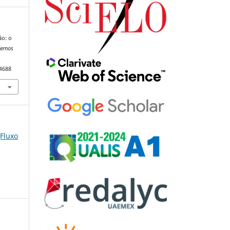
ão: o
ernos
84688
(Fluxo