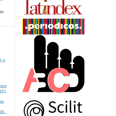
ção
: o
zing
25):
dos
XIX
,