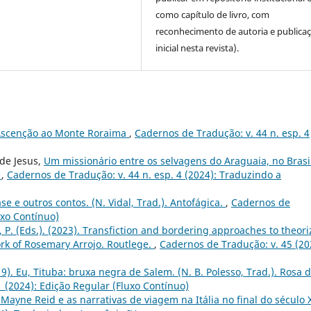
como capítulo de livro, com
reconhecimento de autoria e publica
inicial nesta revista).
Ascenção ao Monte Roraima
,
Cadernos de Tradução: v. 44 n. esp. 4
 de Jesus,
Um missionário entre os selvagens do Araguaia, no Brasil
s
,
Cadernos de Tradução: v. 44 n. esp. 4 (2024): Traduzindo a
ase e outros contos. (N. Vidal, Trad.). Antofágica.
,
Cadernos de
uxo Contínuo)
a, P. (Eds.). (2023). Transfiction and bordering approaches to theori
ork of Rosemary Arrojo. Routlege.
,
Cadernos de Tradução: v. 45 (20
9). Eu, Tituba: bruxa negra de Salem. (N. B. Polesso, Trad.). Rosa 
1 (2024): Edição Regular (Fluxo Contínuo)
yne Reid e as narrativas de viagem na Itália no final do século 