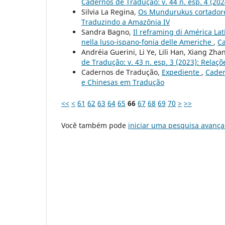
Cadernos de Tradução: v. 44 n. esp. 4 (20
Silvia La Regina,
Os Mundurukus cortador
Traduzindo a Amazônia IV
Sandra Bagno,
Il reframing di América Lat
nella luso-ispano-fonia delle Americhe
,
Ca
Andréia Guerini, Li Ye, Lili Han, Xiang Zha
de Tradução: v. 43 n. esp. 3 (2023): Relaç
Cadernos de Tradução,
Expediente
,
Cader
e Chinesas em Tradução
<<
<
61
62
63
64
65
66
67
68
69
70
>
>>
Você também pode
iniciar uma pesquisa avança