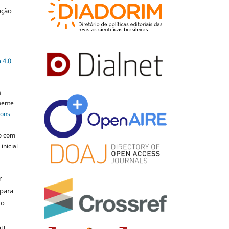
ução
a
 4.0
a
mente
mons
o com
inicial
r
 para
do
ou