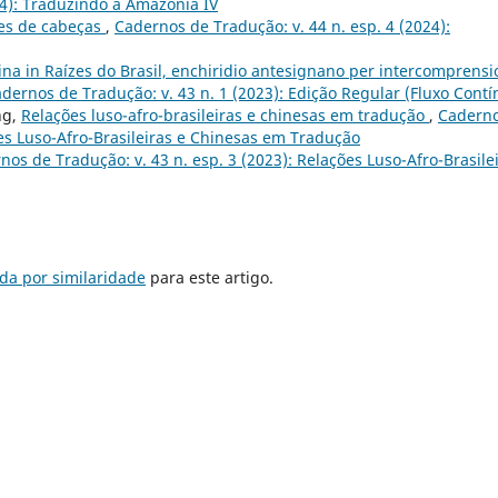
24): Traduzindo a Amazônia IV
es de cabeças
,
Cadernos de Tradução: v. 44 n. esp. 4 (2024):
ina in Raízes do Brasil, enchiridio antesignano per intercomprensi
dernos de Tradução: v. 43 n. 1 (2023): Edição Regular (Fluxo Contí
ng,
Relações luso-afro-brasileiras e chinesas em tradução
,
Cadern
ões Luso-Afro-Brasileiras e Chinesas em Tradução
nos de Tradução: v. 43 n. esp. 3 (2023): Relações Luso-Afro-Brasile
da por similaridade
para este artigo.