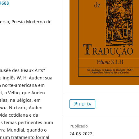
84688
Verso, Poesia Moderna de
“Musée des Beaux Arts”
 inglês W. H. Auden: sua
a norte-americana em
l, o Velho, que Auden
las, na Bélgica, em
PDF/A
caro
. No texto, Auden
ida cotidiana e da
ois temas pertinentes num
Publicado
rra Mundial, quando o
24-08-2022
tor um tratamento formal