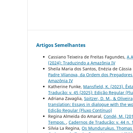
Artigos Semelhantes
Cassiano Teixeira de Freitas Fagundes,
A 
(2024): Traduzindo a Amazônia IV
Sheila Maria dos Santos, Enézia de Cássia
Padre Vilanova, da Ordem dos Pregadore
Amazônia IV
Katherine Funke,
Mansfield, K. (2023). Êxt
Tradução: v. 45 (2025): Edição Regular (Fl
Adriana Zavaglia,
Spitzer, D. M., & Oliveir
translation: Essays in dialogue with the w
Edição Regular (Fluxo Contínuo)
Regina Almeida do Amaral,
Condé, M. (201
Tempos.
,
Cadernos de Tradução: v. 44 n. 
Silvia La Regina,
Os Mundurukus. Thomas Ma