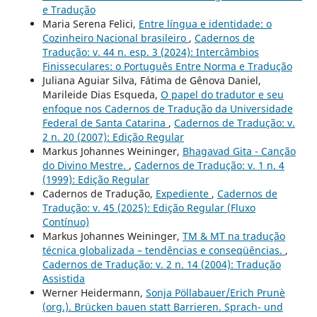
e Tradução
Maria Serena Felici,
Entre língua e identidade: o
Cozinheiro Nacional brasileiro
,
Cadernos de
Tradução: v. 44 n. esp. 3 (2024): Intercâmbios
Finisseculares: o Português Entre Norma e Tradução
Juliana Aguiar Silva, Fátima de Gênova Daniel,
Marileide Dias Esqueda,
O papel do tradutor e seu
enfoque nos Cadernos de Tradução da Universidade
Federal de Santa Catarina
,
Cadernos de Tradução: v.
2 n. 20 (2007): Edição Regular
Markus Johannes Weininger,
Bhagavad Gita - Canção
do Divino Mestre.
,
Cadernos de Tradução: v. 1 n. 4
(1999): Edição Regular
Cadernos de Tradução,
Expediente
,
Cadernos de
Tradução: v. 45 (2025): Edição Regular (Fluxo
Contínuo)
Markus Johannes Weininger,
TM & MT na tradução
técnica globalizada – tendências e conseqüências.
,
Cadernos de Tradução: v. 2 n. 14 (2004): Tradução
Assistida
Werner Heidermann,
Sonja Pöllabauer/Erich Prunè
(org.). Brücken bauen statt Barrieren. Sprach- und