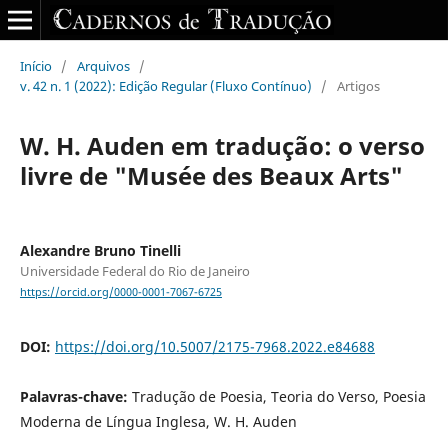
Início
/
Arquivos
/
v. 42 n. 1 (2022): Edição Regular (Fluxo Contínuo)
/
Artigos
W. H. Auden em tradução: o verso
livre de "Musée des Beaux Arts"
Alexandre Bruno Tinelli
Universidade Federal do Rio de Janeiro
https://orcid.org/0000-0001-7067-6725
DOI:
https://doi.org/10.5007/2175-7968.2022.e84688
Palavras-chave:
Tradução de Poesia, Teoria do Verso, Poesia
Moderna de Língua Inglesa, W. H. Auden