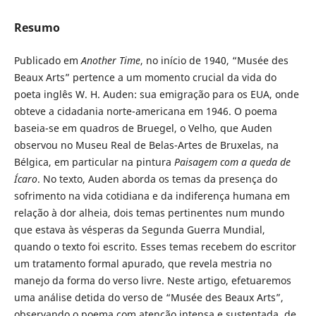
Resumo
Publicado em
Another Time
, no início de 1940, “Musée des
Beaux Arts” pertence a um momento crucial da vida do
poeta inglês W. H. Auden: sua emigração para os EUA, onde
obteve a cidadania norte-americana em 1946. O poema
baseia-se em quadros de Bruegel, o Velho, que Auden
observou no Museu Real de Belas-Artes de Bruxelas, na
Bélgica, em particular na pintura
Paisagem com a queda de
Ícaro
. No texto, Auden aborda os temas da presença do
sofrimento na vida cotidiana e da indiferença humana em
relação à dor alheia, dois temas pertinentes num mundo
que estava às vésperas da Segunda Guerra Mundial,
quando o texto foi escrito. Esses temas recebem do escritor
um tratamento formal apurado, que revela mestria no
manejo da forma do verso livre. Neste artigo, efetuaremos
uma análise detida do verso de “Musée des Beaux Arts”,
observando o poema com atenção intensa e sustentada, de