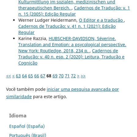
Kulturmittlung im sozialen, medizinischen und
therapeutischen Bereich.
,
Cadernos de Tradução: v. 1
n. 15 (2005): Edição Regular
Werner Ludger Heidermann,
O Editor e a tradução
,
Cadernos de Tradução: v. 41 n. 1 (2021): Edição
Regular
Karine Razzia,
HUBSCHER-DAVIDSON, Séverine.
Translation and Emotion: a psycological perspective.
New York: Routledge, 2018, 234 p.
,
Cadernos de
Tradução: v. 40 n. esp. 2 (2020): Leitura, Tradução e
Cognição
<<
<
63
64
65
66
67
68
69
70
71
72
>
>>
Você também pode
iniciar uma pesquisa avançada por
similaridade
para este artigo.
Idioma
Español (España)
Português (Brasil)