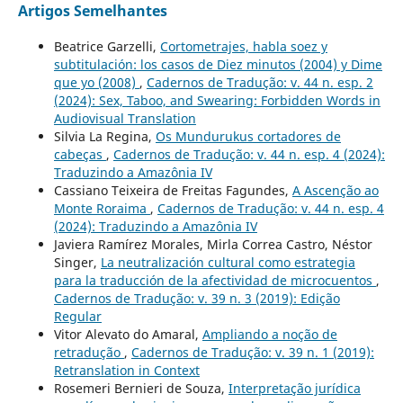
Artigos Semelhantes
Beatrice Garzelli,
Cortometrajes, habla soez y
subtitulación: los casos de Diez minutos (2004) y Dime
que yo (2008)
,
Cadernos de Tradução: v. 44 n. esp. 2
(2024): Sex, Taboo, and Swearing: Forbidden Words in
Audiovisual Translation
Silvia La Regina,
Os Mundurukus cortadores de
cabeças
,
Cadernos de Tradução: v. 44 n. esp. 4 (2024):
Traduzindo a Amazônia IV
Cassiano Teixeira de Freitas Fagundes,
A Ascenção ao
Monte Roraima
,
Cadernos de Tradução: v. 44 n. esp. 4
(2024): Traduzindo a Amazônia IV
Javiera Ramírez Morales, Mirla Correa Castro, Néstor
Singer,
La neutralización cultural como estrategia
para la traducción de la afectividad de microcuentos
,
Cadernos de Tradução: v. 39 n. 3 (2019): Edição
Regular
Vitor Alevato do Amaral,
Ampliando a noção de
retradução
,
Cadernos de Tradução: v. 39 n. 1 (2019):
Retranslation in Context
Rosemeri Bernieri de Souza,
Interpretação jurídica