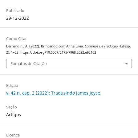
Publicado
29-12-2022
Como Citar
Bernardini, A. (2022). Brincando com Anna Livia.
Cadernos De Tradução
,
42
(esp.
2), 1–23. https://doi.org/10.5007/2175-7968.2022.e92162
Fomatos de Citação
Edição
v. 42 n. esp. 2 (2022): Traduzindo James Joyce
Seção
Artigos
Licença