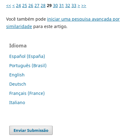
<<
<
24
25
26
27
28
29
30
31
32
33
>
>>
Você também pode
iniciar uma pesquisa avançada por
similaridade
para este artigo.
Idioma
Español (España)
Português (Brasil)
English
Deutsch
Français (France)
Italiano
Enviar Submissão