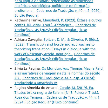
para língua de sinais: repensando as dimensões
históricas, sociológica, políticas e de formação
profissional
,
Cadernos de Tradução: v. 40 n. 2 (2020):
Edição Regular
Katherine Funke,
Mansfield, K. (2023). Êxtase e outros
contos. (N. Vidal, Trad.). Antofágica.
,
Cadernos de
Tradução: v. 45 (2025): Edição Regular (Fluxo
Contínuo)
Adriana Zavaglia,
Spitzer, D. M., & Oliveira, P. (Eds.).
(2023). Transfiction and bordering approaches to
theorizing translation: Essays in dialogue with the
work of Rosemary Arrojo. Routlege.
,
Cadernos de
Tradução: v. 45 (2025): Edição Regular (Fluxo
Contínuo)
Silvia La Regina,
Os Mundurukus. Thomas Mayne Reid
e as narrativas de viagem na Itália no final do século
XIX
,
Cadernos de Tradução: v. 44 n. esp. 4 (2024):
Traduzindo a Amazônia IV
Regina Almeida do Amaral,
Condé, M. (2019). Eu,
Tituba: bruxa negra de Salem. (N. B. Polesso, Trad.).
Rosa dos Tempos.
,
Cadernos de Tradução: v. 44 n. 1
(2024): Edição Regular (Fluxo Contínuo)