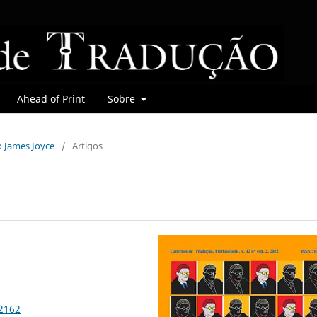
Ahead of Print
Sobre
do James Joyce
/
Artigos
92162