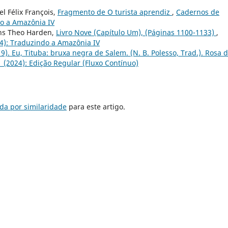
l Félix François,
Fragmento de O turista aprendiz
,
Cadernos de
do a Amazônia IV
ns Theo Harden,
Livro Nove (Capítulo Um), (Páginas 1100-1133)
,
24): Traduzindo a Amazônia IV
9). Eu, Tituba: bruxa negra de Salem. (N. B. Polesso, Trad.). Rosa 
1 (2024): Edição Regular (Fluxo Contínuo)
da por similaridade
para este artigo.