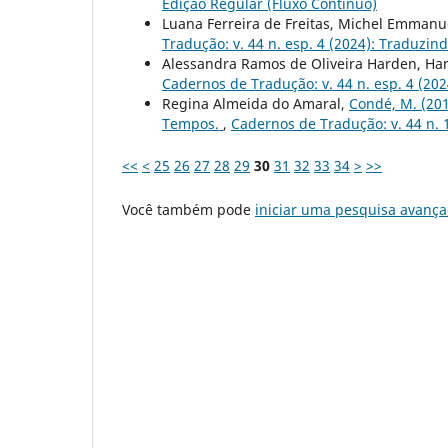
Edição Regular (Fluxo Contínuo)
Luana Ferreira de Freitas, Michel Emmanue
Tradução: v. 44 n. esp. 4 (2024): Traduzin
Alessandra Ramos de Oliveira Harden, Ha
Cadernos de Tradução: v. 44 n. esp. 4 (20
Regina Almeida do Amaral,
Condé, M. (201
Tempos.
,
Cadernos de Tradução: v. 44 n. 
<<
<
25
26
27
28
29
30
31
32
33
34
>
>>
Você também pode
iniciar uma pesquisa avança