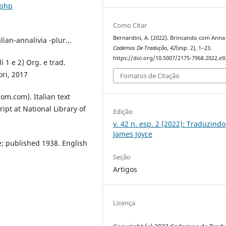
.php
Como Citar
Bernardini, A. (2022). Brincando com Anna 
ian-annalivia -plur...
Cadernos De Tradução
,
42
(esp. 2), 1–23.
https://doi.org/10.5007/2175-7968.2022.e
i 1 e 2) Org. e trad.
ri, 2017
Fomatos de Citação
dom.com). Italian text
ipt at National Library of
Edição
v. 42 n. esp. 2 (2022): Traduzindo
James Joyce
e; published 1938. English
Seção
Artigos
Licença