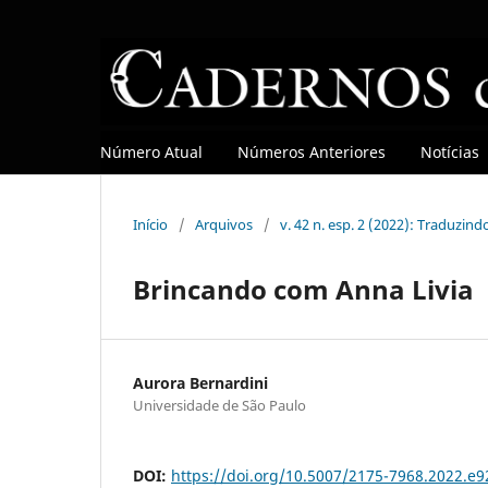
Número Atual
Números Anteriores
Notícias
Início
/
Arquivos
/
v. 42 n. esp. 2 (2022): Traduzin
Brincando com Anna Livia
Aurora Bernardini
Universidade de São Paulo
DOI:
https://doi.org/10.5007/2175-7968.2022.e