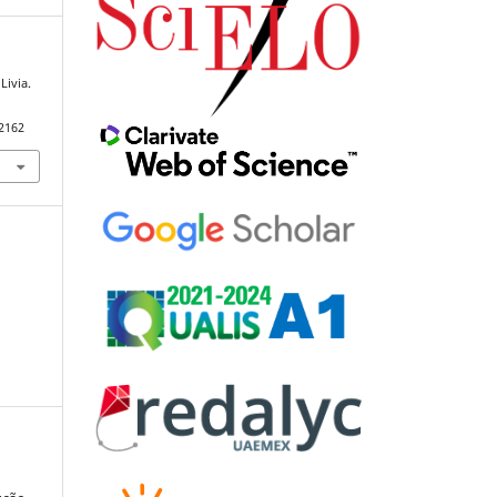
Livia.
92162