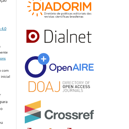
ução
a
 4.0
a
mente
mons
o com
inicial
r
 para
do
ou