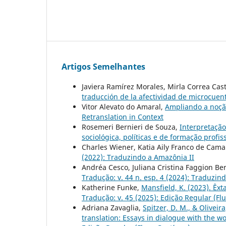
Artigos Semelhantes
Javiera Ramírez Morales, Mirla Correa Cas
traducción de la afectividad de microcue
Vitor Alevato do Amaral,
Ampliando a noçã
Retranslation in Context
Rosemeri Bernieri de Souza,
Interpretação
sociológica, políticas e de formação profis
Charles Wiener, Katia Aily Franco de Cam
(2022): Traduzindo a Amazônia II
Andréa Cesco, Juliana Cristina Faggion B
Tradução: v. 44 n. esp. 4 (2024): Traduzin
Katherine Funke,
Mansfield, K. (2023). Êxt
Tradução: v. 45 (2025): Edição Regular (Fl
Adriana Zavaglia,
Spitzer, D. M., & Oliveir
translation: Essays in dialogue with the w