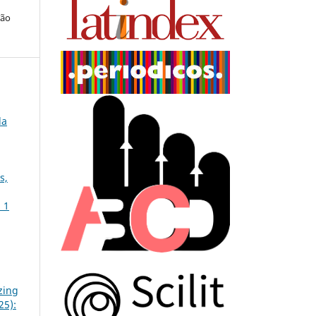
ção
la
s,
 1
zing
25):