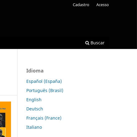
Cadastro
Acesso
Buscar
Idioma
Español (España)
Português (Brasil)
English
Deutsch
Français (France)
Italiano