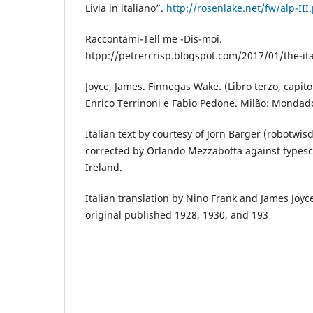
Livia in italiano”.
http://rosenlake.net/fw/alp-III
Raccontami-Tell me -Dis-moi.
htpp://petrercrisp.blogspot.com/2017/01/the-ital
Joyce, James. Finnegas Wake. (Libro terzo, capitol
Enrico Terrinoni e Fabio Pedone. Milão: Mondado
Italian text by courtesy of Jorn Barger (robotwis
corrected by Orlando Mezzabotta against typescr
Ireland.
Italian translation by Nino Frank and James Joyc
original published 1928, 1930, and 193