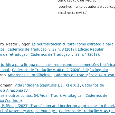
como capítulo de livro, com
reconhecimento de autoria e publica
inicial nesta revista).
tro, Néstor Singer,
La neutralización cultural como estrategia para 
ntos
,
Cadernos de Tradução: v. 39 n. 3 (2019): Edição Regular
o de retradução
,
Cadernos de Tradução: v. 39 n. 1 (2019):
 jurídica para língua de sinais: repensando as dimensões histórica
sional
,
Cadernos de Tradução: v. 40 n. 2 (2020): Edição Regular
argo,
Amazonas e Cordilheiras
,
Cadernos de Tradução: v. 42 n. esp.
ergmann,
Vida Indígena (capítulos I, II, XI e XII)
,
Cadernos de
do a Amazônia IV
ase e outros contos. (N. Vidal, Trad.). Antofágica.
,
Cadernos de
uxo Contínuo)
a, P. (Eds.). (2023). Transfiction and bordering approaches to theori
ork of Rosemary Arrojo. Routlege.
,
Cadernos de Tradução: v. 45 (20