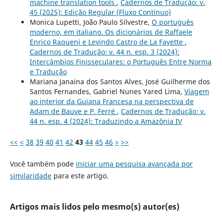
machine translation tools
,
Cadernos de Tradução: v.
45 (2025): Edição Regular (Fluxo Contínuo)
Monica Lupetti, João Paulo Silvestre,
O português
moderno, em italiano. Os dicionários de Raffaele
Enrico Raqueni e Levindo Castro de La Fayette
,
Cadernos de Tradução: v. 44 n. esp. 3 (2024):
Intercâmbios Finisseculares: o Português Entre Norma
e Tradução
Mariana Janaina dos Santos Alves, José Guilherme dos
Santos Fernandes, Gabriel Nunes Yared Lima,
Viagem
ao interior da Guiana Francesa na perspectiva de
Adam de Bauve e P. Ferré
,
Cadernos de Tradução: v.
44 n. esp. 4 (2024): Traduzindo a Amazônia IV
<<
<
38
39
40
41
42
43
44
45
46
>
>>
Você também pode
iniciar uma pesquisa avançada por
similaridade
para este artigo.
Artigos mais lidos pelo mesmo(s) autor(es)