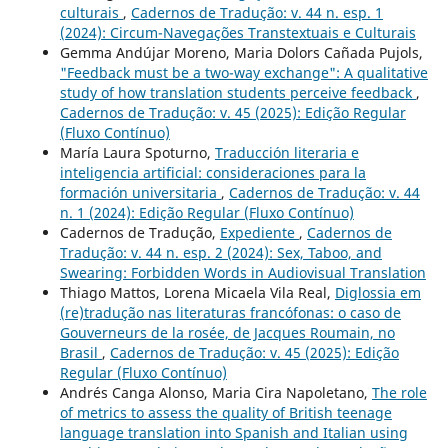
culturais
,
Cadernos de Tradução: v. 44 n. esp. 1
(2024): Circum-Navegações Transtextuais e Culturais
Gemma Andújar Moreno, Maria Dolors Cañada Pujols,
"Feedback must be a two-way exchange": A qualitative
study of how translation students perceive feedback
,
Cadernos de Tradução: v. 45 (2025): Edição Regular
(Fluxo Contínuo)
María Laura Spoturno,
Traducción literaria e
inteligencia artificial: consideraciones para la
formación universitaria
,
Cadernos de Tradução: v. 44
n. 1 (2024): Edição Regular (Fluxo Contínuo)
Cadernos de Tradução,
Expediente
,
Cadernos de
Tradução: v. 44 n. esp. 2 (2024): Sex, Taboo, and
Swearing: Forbidden Words in Audiovisual Translation
Thiago Mattos, Lorena Micaela Vila Real,
Diglossia em
(re)tradução nas literaturas francófonas: o caso de
Gouverneurs de la rosée, de Jacques Roumain, no
Brasil
,
Cadernos de Tradução: v. 45 (2025): Edição
Regular (Fluxo Contínuo)
Andrés Canga Alonso, Maria Cira Napoletano,
The role
of metrics to assess the quality of British teenage
language translation into Spanish and Italian using