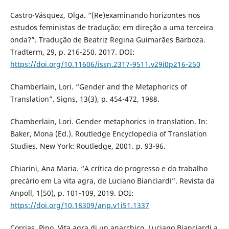
Castro-Vásquez, Olga. “(Re)examinando horizontes nos
estudos feministas de tradução: em direção a uma terceira
onda?”. Tradução de Beatriz Regina Guimarães Barboza.
Tradterm, 29, p. 216-250. 2017. DOI:
https://doi.org/10.11606/issn.2317-9511.v29i0p216-250
Chamberlain, Lori. “Gender and the Metaphorics of
Translation”. Signs, 13(3), p. 454-472, 1988.
Chamberlain, Lori. Gender metaphorics in translation. In:
Baker, Mona (Ed.). Routledge Encyclopedia of Translation
Studies. New York: Routledge, 2001. p. 93-96.
Chiarini, Ana Maria. “A crítica do progresso e do trabalho
precário em La vita agra, de Luciano Bianciardi”. Revista da
Anpoll, 1(50), p. 101-109, 2019. DOI:
https://doi.org/10.18309/anp.v1i51.1337
Corrias, Pino. Vita agra di un anarchico. Luciano Bianciardi a