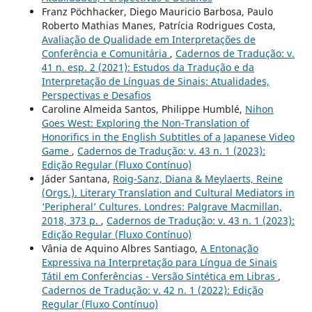
Franz Pöchhacker, Diego Mauricio Barbosa, Paulo
Roberto Mathias Manes, Patrícia Rodrigues Costa,
Avaliação de Qualidade em Interpretações de
Conferência e Comunitária
,
Cadernos de Tradução: v.
41 n. esp. 2 (2021): Estudos da Tradução e da
Interpretação de Línguas de Sinais: Atualidades,
Perspectivas e Desafios
Caroline Almeida Santos, Philippe Humblé,
Nihon
Goes West: Exploring the Non-Translation of
Honorifics in the English Subtitles of a Japanese Video
Game
,
Cadernos de Tradução: v. 43 n. 1 (2023):
Edição Regular (Fluxo Contínuo)
Jáder Santana,
Roig-Sanz, Diana & Meylaerts, Reine
(Orgs.). Literary Translation and Cultural Mediators in
‘Peripheral’ Cultures. Londres: Palgrave Macmillan,
2018, 373 p.
,
Cadernos de Tradução: v. 43 n. 1 (2023):
Edição Regular (Fluxo Contínuo)
Vânia de Aquino Albres Santiago,
A Entonação
Expressiva na Interpretação para Língua de Sinais
Tátil em Conferências - Versão Sintética em Libras
,
Cadernos de Tradução: v. 42 n. 1 (2022): Edição
Regular (Fluxo Contínuo)