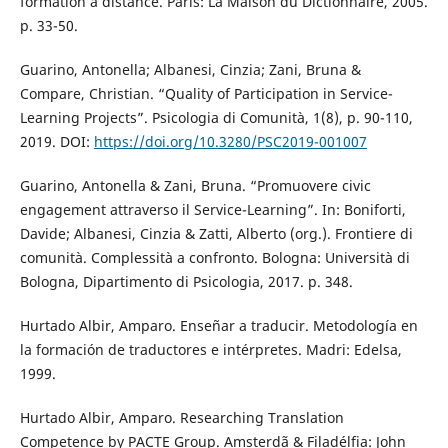
formation à distance. Paris: La Maison du Dictionnaire, 2005.
p. 33-50.
Guarino, Antonella; Albanesi, Cinzia; Zani, Bruna &
Compare, Christian. “Quality of Participation in Service-
Learning Projects”. Psicologia di Comunità, 1(8), p. 90-110,
2019. DOI:
https://doi.org/10.3280/PSC2019-001007
Guarino, Antonella & Zani, Bruna. “Promuovere civic
engagement attraverso il Service-Learning”. In: Boniforti,
Davide; Albanesi, Cinzia & Zatti, Alberto (org.). Frontiere di
comunità. Complessità a confronto. Bologna: Università di
Bologna, Dipartimento di Psicologia, 2017. p. 348.
Hurtado Albir, Amparo. Enseñar a traducir. Metodología en
la formación de traductores e intérpretes. Madri: Edelsa,
1999.
Hurtado Albir, Amparo. Researching Translation
Competence by PACTE Group. Amsterdã & Filadélfia: John