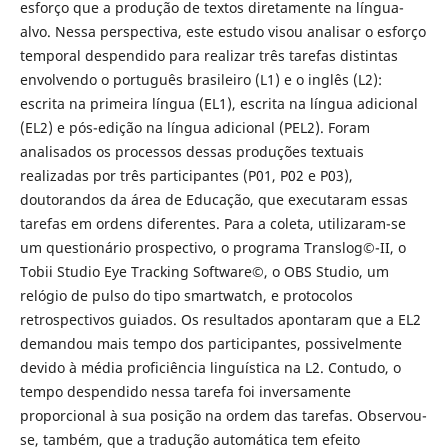
esforço que a produção de textos diretamente na língua-
alvo. Nessa perspectiva, este estudo visou analisar o esforço
temporal despendido para realizar três tarefas distintas
envolvendo o português brasileiro (L1) e o inglês (L2):
escrita na primeira língua (EL1), escrita na língua adicional
(EL2) e pós-edição na língua adicional (PEL2). Foram
analisados os processos dessas produções textuais
realizadas por três participantes (P01, P02 e P03),
doutorandos da área de Educação, que executaram essas
tarefas em ordens diferentes. Para a coleta, utilizaram-se
um questionário prospectivo, o programa Translog©-II, o
Tobii Studio Eye Tracking Software©, o OBS Studio, um
relógio de pulso do tipo smartwatch, e protocolos
retrospectivos guiados. Os resultados apontaram que a EL2
demandou mais tempo dos participantes, possivelmente
devido à média proficiência linguística na L2. Contudo, o
tempo despendido nessa tarefa foi inversamente
proporcional à sua posição na ordem das tarefas. Observou-
se, também, que a tradução automática tem efeito