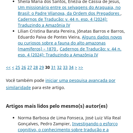
Sheila Maria dos Santos, Enézia de Cássia de Jesus,
Um missionário entre os selvagens do Araguaia, no
Brasil: o Padre Vilanova, da Ordem dos Pregadores
,
Cadernos de Tradução: v. 44 n. esp. 4 (2024):
Traduzindo a Amazônia IV
Lilian Cristina Barata Pereira, Jônatas Barros e Barros,
Eduardo Paiva de Pontes Vieira,
Alguns dados novos
ou curiosos sobre a fauna do alto amazonas
(mamíferos) – 1870
,
Cadernos de Tradução: v. 44 n.
esp. 4 (2024): Traduzindo a Amazônia IV
<<
<
25
26
27
28
29
30
31
32
33
34
>
>>
Você também pode
iniciar uma pesquisa avançada por
similaridade
para este artigo.
Artigos mais lidos pelo mesmo(s) autor(es)
Norma Barbosa de Lima Fonseca, José Luiz Vila Real
Gonçalves, Pedro Zampier,
Investigando o esforço
cognitivo, o conhecimento sobre tradução e a