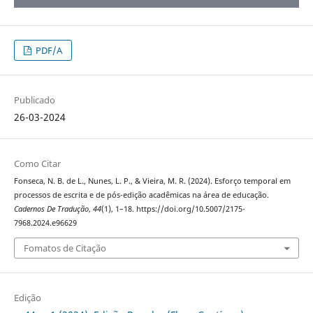
PDF/A
Publicado
26-03-2024
Como Citar
Fonseca, N. B. de L., Nunes, L. P., & Vieira, M. R. (2024). Esforço temporal em
processos de escrita e de pós-edição acadêmicas na área de educação.
Cadernos De Tradução
,
44
(1), 1–18. https://doi.org/10.5007/2175-
7968.2024.e96629
Fomatos de Citação
Edição