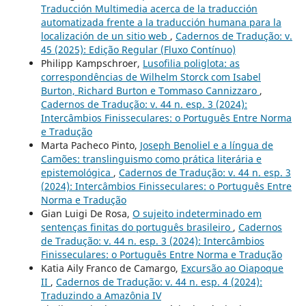
Traducción Multimedia acerca de la traducción
automatizada frente a la traducción humana para la
localización de un sitio web
,
Cadernos de Tradução: v.
45 (2025): Edição Regular (Fluxo Contínuo)
Philipp Kampschroer,
Lusofilia poliglota: as
correspondências de Wilhelm Storck com Isabel
Burton, Richard Burton e Tommaso Cannizzaro
,
Cadernos de Tradução: v. 44 n. esp. 3 (2024):
Intercâmbios Finisseculares: o Português Entre Norma
e Tradução
Marta Pacheco Pinto,
Joseph Benoliel e a língua de
Camões: translinguismo como prática literária e
epistemológica
,
Cadernos de Tradução: v. 44 n. esp. 3
(2024): Intercâmbios Finisseculares: o Português Entre
Norma e Tradução
Gian Luigi De Rosa,
O sujeito indeterminado em
sentenças finitas do português brasileiro
,
Cadernos
de Tradução: v. 44 n. esp. 3 (2024): Intercâmbios
Finisseculares: o Português Entre Norma e Tradução
Katia Aily Franco de Camargo,
Excursão ao Oiapoque
II
,
Cadernos de Tradução: v. 44 n. esp. 4 (2024):
Traduzindo a Amazônia IV