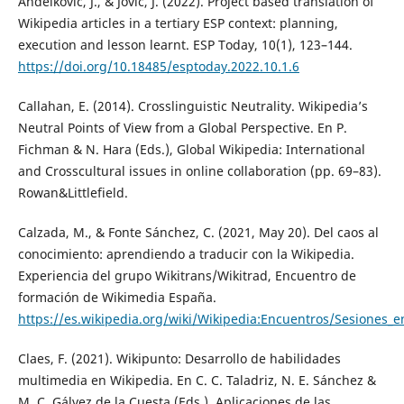
Anđelković, J., & Jović, J. (2022). Project based translation of
Wikipedia articles in a tertiary ESP context: planning,
execution and lesson learnt. ESP Today, 10(1), 123–144.
https://doi.org/10.18485/esptoday.2022.10.1.6
Callahan, E. (2014). Crosslinguistic Neutrality. Wikipedia’s
Neutral Points of View from a Global Perspective. En P.
Fichman & N. Hara (Eds.), Global Wikipedia: International
and Crosscultural issues in online collaboration (pp. 69–83).
Rowan&Littlefield.
Calzada, M., & Fonte Sánchez, C. (2021, May 20). Del caos al
conocimiento: aprendiendo a traducir con la Wikipedia.
Experiencia del grupo Wikitrans/Wikitrad, Encuentro de
formación de Wikimedia España.
https://es.wikipedia.org/wiki/Wikipedia:Encuentros/Sesion
Claes, F. (2021). Wikipunto: Desarrollo de habilidades
multimedia en Wikipedia. En C. C. Taladriz, N. E. Sánchez &
M. C. Gálvez de la Cuesta (Eds.), Aplicaciones de las