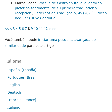
Marco Paone,
Rosalía de Castro en Italia: el entorno
pictórico-sentimental de su primera traducción y
recepción
,
Cadernos de Tradução: v. 45 (2025): Edição
Regular (Fluxo Contínuo)
<<
<
3
4
5
6
7
8
9
10
11
12
>
>>
Você também pode
iniciar uma pesquisa avançada por
similaridade
para este artigo.
Idioma
Español (España)
Português (Brasil)
English
Deutsch
Français (France)
Italiano