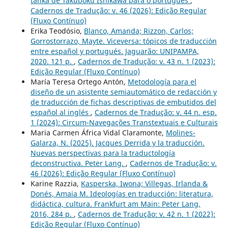
tanka de Takuboku Ishikawa para o português
,
Cadernos de Tradução: v. 46 (2026): Edição Regular
(Fluxo Contínuo)
Erika Teodósio,
Blanco, Amanda; Rizzon, Carlos;
Gorrostorrazo, Mayte. Viceversa: tópicos de traducción
entre español y portugués. Jaguarão: UNIPAMPA,
2020. 121 p.
,
Cadernos de Tradução: v. 43 n. 1 (2023):
Edição Regular (Fluxo Contínuo)
María Teresa Ortego Antón,
Metodología para el
diseño de un asistente semiautomático de redacción y
de traducción de fichas descriptivas de embutidos del
español al inglés
,
Cadernos de Tradução: v. 44 n. esp.
1 (2024): Circum-Navegações Transtextuais e Culturais
Maria Carmen África Vidal Claramonte,
Molines-
Galarza, N. (2025). Jacques Derrida y la traducción.
Nuevas perspectivas para la traductología
deconstructiva. Peter Lang.
,
Cadernos de Tradução: v.
46 (2026): Edição Regular (Fluxo Contínuo)
Karine Razzia,
Kasperska, Iwona; Villegas, Irlanda &
Donés, Amaia M. Ideologías en traducción: literatura,
didáctica, cultura. Frankfurt am Main: Peter Lang,
2016, 284 p.
,
Cadernos de Tradução: v. 42 n. 1 (2022):
Edição Regular (Fluxo Contínuo)