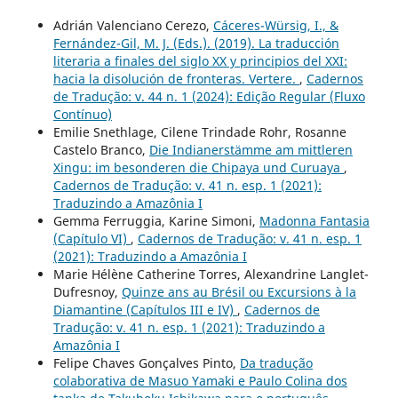
Adrián Valenciano Cerezo,
Cáceres-Würsig, I., &
Fernández-Gil, M. J. (Eds.). (2019). La traducción
literaria a finales del siglo XX y principios del XXI:
hacia la disolución de fronteras. Vertere.
,
Cadernos
de Tradução: v. 44 n. 1 (2024): Edição Regular (Fluxo
Contínuo)
Emilie Snethlage, Cilene Trindade Rohr, Rosanne
Castelo Branco,
Die Indianerstämme am mittleren
Xingu: im besonderen die Chipaya und Curuaya
,
Cadernos de Tradução: v. 41 n. esp. 1 (2021):
Traduzindo a Amazônia I
Gemma Ferruggia, Karine Simoni,
Madonna Fantasia
(Capítulo VI)
,
Cadernos de Tradução: v. 41 n. esp. 1
(2021): Traduzindo a Amazônia I
Marie Hélène Catherine Torres, Alexandrine Langlet-
Dufresnoy,
Quinze ans au Brésil ou Excursions à la
Diamantine (Capítulos III e IV)
,
Cadernos de
Tradução: v. 41 n. esp. 1 (2021): Traduzindo a
Amazônia I
Felipe Chaves Gonçalves Pinto,
Da tradução
colaborativa de Masuo Yamaki e Paulo Colina dos