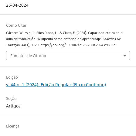
25-04-2024
Como Citar
Cáceres-Würsig, I., Silos Ribas, L., & Claes, F. (2024). Capacidad crítica en el
aula de traducción: Wikipedia como entorno de aprendizaje.
Cadernos De
Tradução
,
44
(1), 1–20. https://doi.org/10.5007/2175-7968.2024.e96932
Fomatos de Citação
Edição
v. 44 n. 1 (2024): Edição Regular (Fluxo Contínuo)
Seção
Artigos
Licença