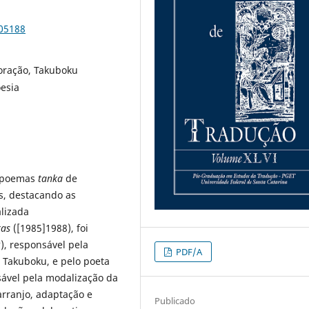
105188
boração, Takuboku
oesia
e poemas
tanka
de
s, destacando as
lizada
kas
([1985]1988), foi
), responsável pela
PDF/A
e Takuboku, e pelo poeta
nsável pela modalização da
arranjo, adaptação e
Publicado