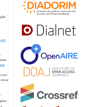
ução
a
 4.0
a
mente
mons
o com
inicial
r
 para
do