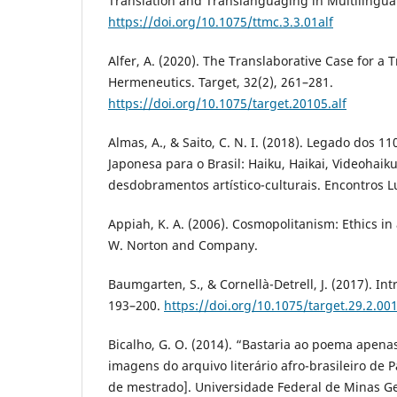
Translation and Translanguaging in Multilingual
https://doi.org/10.1075/ttmc.3.3.01alf
Alfer, A. (2020). The Translaborative Case for a T
Hermeneutics. Target, 32(2), 261–281.
https://doi.org/10.1075/target.20105.alf
Almas, A., & Saito, C. N. I. (2018). Legado dos 1
Japonesa para o Brasil: Haiku, Haikai, Videohai
desdobramentos artístico-culturais. Encontros L
Appiah, K. A. (2006). Cosmopolitanism: Ethics in
W. Norton and Company.
Baumgarten, S., & Cornellà-Detrell, J. (2017). Int
193–200.
https://doi.org/10.1075/target.29.2.001
Bicalho, G. O. (2014). “Bastaria ao poema apena
imagens do arquivo literário afro-brasileiro de P
de mestrado]. Universidade Federal de Minas Ge