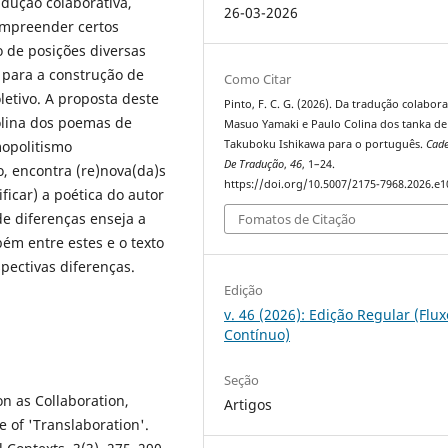
dução colaborativa,
26-03-2026
ompreender certos
 de posições diversas
 para a construção de
Como Citar
letivo. A proposta deste
Pinto, F. C. G. (2026). Da tradução colabora
Colina dos poemas de
Masuo Yamaki e Paulo Colina dos tanka de
Takuboku Ishikawa para o português.
Cad
opolitismo
De Tradução
,
46
, 1–24.
o, encontra (re)nova(da)s
https://doi.org/10.5007/2175-7968.2026.e
ificar) a poética do autor
de diferenças enseja a
Fomatos de Citação
bém entre estes e o texto
pectivas diferenças.
Edição
v. 46 (2026): Edição Regular (Flux
Contínuo)
Seção
on as Collaboration,
Artigos
e of 'Translaboration'.