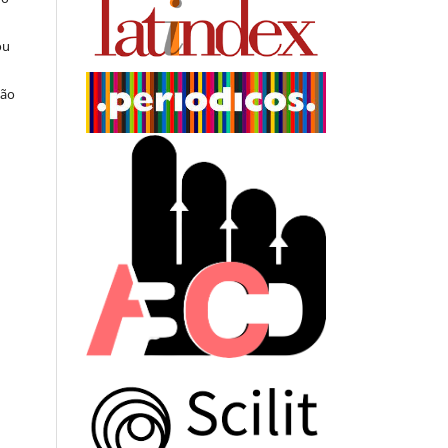
ou
ção