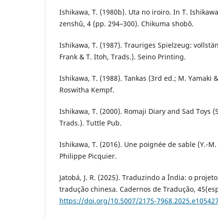
Ishikawa, T. (1980b). Uta no iroiro. In T. Ishika
zenshû, 4 (pp. 294–300). Chikuma shobô.
Ishikawa, T. (1987). Trauriges Spielzeug: vollst
Frank & T. Itoh, Trads.). Seino Printing.
Ishikawa, T. (1988). Tankas (3rd ed.; M. Yamaki & 
Roswitha Kempf.
Ishikawa, T. (2000). Romaji Diary and Sad Toys (
Trads.). Tuttle Pub.
Ishikawa, T. (2016). Une poignée de sable (Y.-M. A
Philippe Picquier.
Jatobá, J. R. (2025). Traduzindo a Índia: o projet
tradução chinesa. Cadernos de Tradução, 45(esp.
https://doi.org/10.5007/2175-7968.2025.e10542