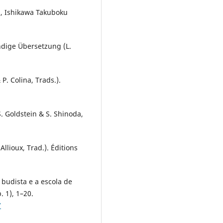
wa, Ishikawa Takuboku
ändige Übersetzung (L.
P. Colina, Trads.).
S. Goldstein & S. Shinoda,
llioux, Trad.). Éditions
o budista e a escola de
 1), 1–20.
7