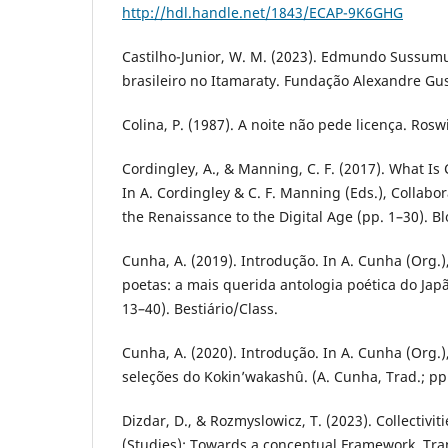
http://hdl.handle.net/1843/ECAP-9K6GHG
Castilho-Junior, W. M. (2023). Edmundo Sussumu 
brasileiro no Itamaraty. Fundação Alexandre G
Colina, P. (1987). A noite não pede licença. Ros
Cordingley, A., & Manning, C. F. (2017). What Is 
In A. Cordingley & C. F. Manning (Eds.), Collabor
the Renaissance to the Digital Age (pp. 1–30). 
Cunha, A. (2019). Introdução. In A. Cunha (Org
poetas: a mais querida antologia poética do Japã
13–40). Bestiário/Class.
Cunha, A. (2020). Introdução. In A. Cunha (Org.
seleções do Kokin’wakashû. (A. Cunha, Trad.; pp.
Dizdar, D., & Rozmyslowicz, T. (2023). Collectivit
(Studies): Towards a conceptual Framework. Trans