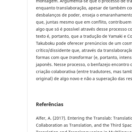
montagem. Argumenta-se que o processo de tra
enquanto translaboração, apesar de também c
desbalanços de poder, enseja o emaranhamento
que, juntas mesmo que em conflito, contribuem
algo que só é possível através desse processo co
texto é, portanto, que a tradução de Yamaki e 
Takuboku pode oferecer prenúncios de um cosm
crítico/dissidente que, através da translaboraçã
formas com que
trans
formar (e, portanto, intens
japonês. Nesse processo, o benfazejo encontro 
criação colaborativa (entre tradutores, mas tam
original) de algo novo e não a superação das res
Referências
Alfer, A. (2017). Entering the Translab: Translati
Collaboration as Translation, and the Third Spac