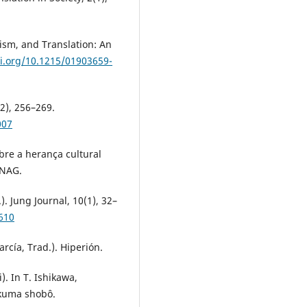
ism, and Translation: An
oi.org/10.1215/01903659-
(2), 256–269.
007
re a herança cultural
UNAG.
). Jung Journal, 10(1), 32–
610
rcía, Trad.). Hiperión.
). In T. Ishikawa,
ikuma shobô.