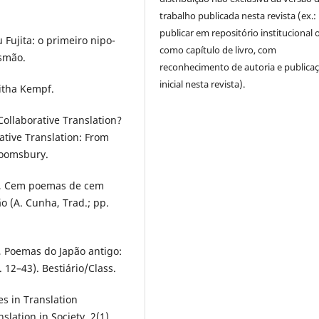
trabalho publicada nesta revista (ex.:
publicar em repositório institucional 
Fujita: o primeiro nipo-
como capítulo de livro, com
usmão.
reconhecimento de autoria e publica
inicial nesta revista).
witha Kempf.
Collaborative Translation?
ative Translation: From
Bloomsbury.
.), Cem poemas de cem
o (A. Cunha, Trad.; pp.
), Poemas do Japão antigo:
 12–43). Bestiário/Class.
ies in Translation
lation in Society, 2(1),