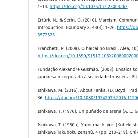
1–14.
https://doi.org/10.1075/tris.23003.diz
Ertürk, N., & Serin. Ö. (2016). Marxism, Commun
Introduction. Boundary 2, 43(3), 1–26.
https://d
3572526
Franchetti, P. (2008). O haicai no Brasil. Alea, 10
https://doi.org/10.1590/S1517-106X2008000200
Fundação Alexandre Gusmão. (2008). Ensaios sob
japonesa incorporada à sociedade brasileira. F
Ishikawa, M. (2016). About Tanka. (D. Boyd, Trad.
36.
https://doi.org/10.1080/19342039.2016.1120
Ishikawa, T. (1976). Un puñado de arena (A. C. Ga
Ishikawa, T. (1980a). Yumi-machi yori (Kûbeki shi
Ishikawa Takuboku zenshû, 4 (pp. 210–219). Ch