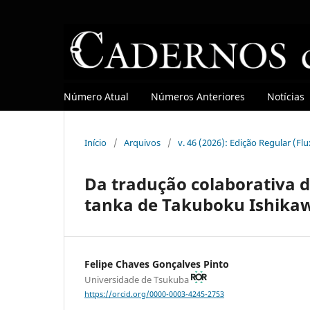
Número Atual
Números Anteriores
Notícias
Início
/
Arquivos
/
v. 46 (2026): Edição Regular (Fl
Da tradução colaborativa 
tanka de Takuboku Ishika
Felipe Chaves Gonçalves Pinto
Universidade de Tsukuba
https://orcid.org/0000-0003-4245-2753