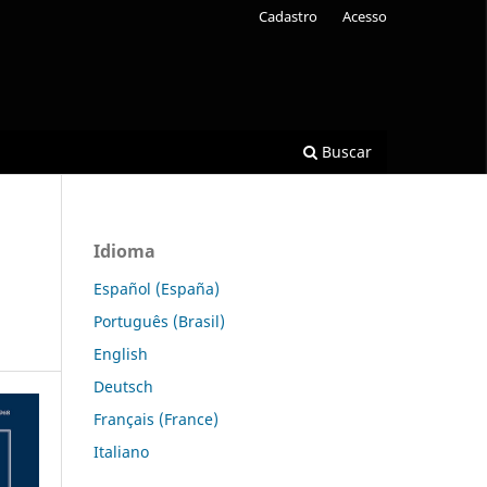
Cadastro
Acesso
Buscar
Idioma
Español (España)
Português (Brasil)
English
Deutsch
Français (France)
Italiano