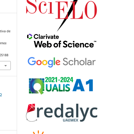
tiva de
ernos
105188
o