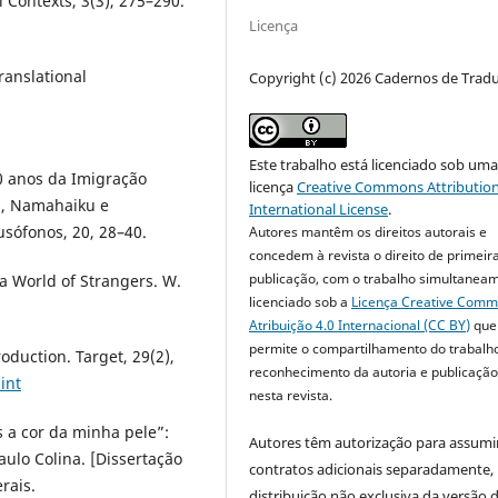
 Contexts, 3(3), 275–290.
Licença
ranslational
Copyright (c) 2026 Cadernos de Trad
Este trabalho está licenciado sob um
10 anos da Imigração
licença
Creative Commons Attribution
ku, Namahaiku e
International License
.
usófonos, 20, 28–40.
Autores mantêm os direitos autorais e
concedem à revista o direito de primeir
publicação, com o trabalho simultanea
 a World of Strangers. W.
licenciado sob a
Licença Creative Com
Atribuição 4.0 Internacional (CC BY)
que
permite o compartilhamento do trabalh
roduction. Target, 29(2),
reconhecimento da autoria e publicação 
int
nesta revista.
s a cor da minha pele”:
Autores têm autorização para assumi
aulo Colina. [Dissertação
contratos adicionais separadamente,
rais.
distribuição não exclusiva da versão 