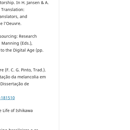
torship. In H. Jansen & A.
 Translation:
anslators, and
e l’Oeuvre.
dsourcing: Research
. Manning (Eds.),
to the Digital Age (pp.
 (F. C. G. Pinto, Trad.).
entação da melancolia em
 [Dissertação de
4-181510
 Life of Ishikawa