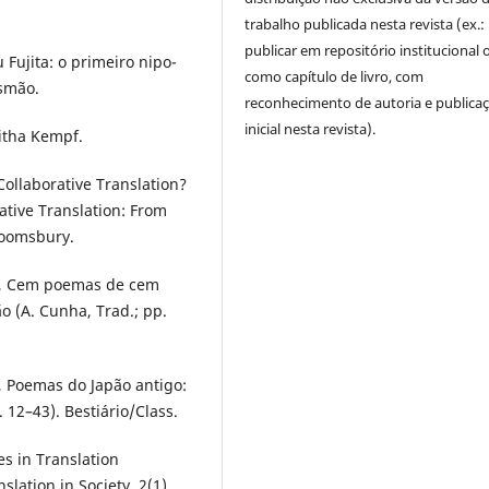
trabalho publicada nesta revista (ex.:
publicar em repositório institucional 
Fujita: o primeiro nipo-
como capítulo de livro, com
usmão.
reconhecimento de autoria e publica
inicial nesta revista).
witha Kempf.
Collaborative Translation?
ative Translation: From
Bloomsbury.
.), Cem poemas de cem
o (A. Cunha, Trad.; pp.
), Poemas do Japão antigo:
 12–43). Bestiário/Class.
ies in Translation
lation in Society, 2(1),