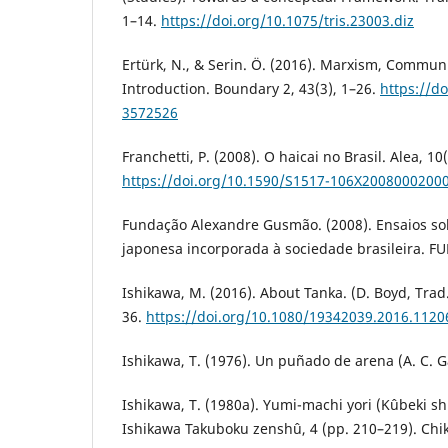
1–14.
https://doi.org/10.1075/tris.23003.diz
Ertürk, N., & Serin. Ö. (2016). Marxism, Commun
Introduction. Boundary 2, 43(3), 1–26.
https://d
3572526
Franchetti, P. (2008). O haicai no Brasil. Alea, 10
https://doi.org/10.1590/S1517-106X2008000200
Fundação Alexandre Gusmão. (2008). Ensaios sob
japonesa incorporada à sociedade brasileira. F
Ishikawa, M. (2016). About Tanka. (D. Boyd, Trad.
36.
https://doi.org/10.1080/19342039.2016.1120
Ishikawa, T. (1976). Un puñado de arena (A. C. Ga
Ishikawa, T. (1980a). Yumi-machi yori (Kûbeki shi
Ishikawa Takuboku zenshû, 4 (pp. 210–219). Ch