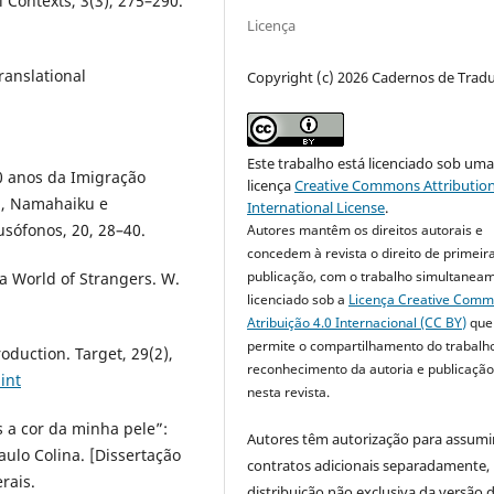
 Contexts, 3(3), 275–290.
Licença
ranslational
Copyright (c) 2026 Cadernos de Trad
Este trabalho está licenciado sob um
10 anos da Imigração
licença
Creative Commons Attribution
ku, Namahaiku e
International License
.
usófonos, 20, 28–40.
Autores mantêm os direitos autorais e
concedem à revista o direito de primeir
publicação, com o trabalho simultanea
 a World of Strangers. W.
licenciado sob a
Licença Creative Com
Atribuição 4.0 Internacional (CC BY)
que
permite o compartilhamento do trabalh
roduction. Target, 29(2),
reconhecimento da autoria e publicação 
int
nesta revista.
s a cor da minha pele”:
Autores têm autorização para assumi
aulo Colina. [Dissertação
contratos adicionais separadamente,
rais.
distribuição não exclusiva da versão 