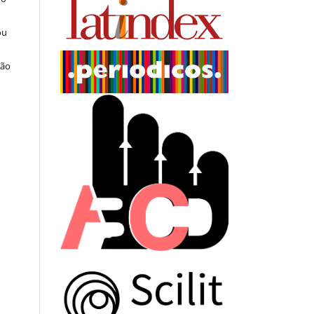
ou
ção