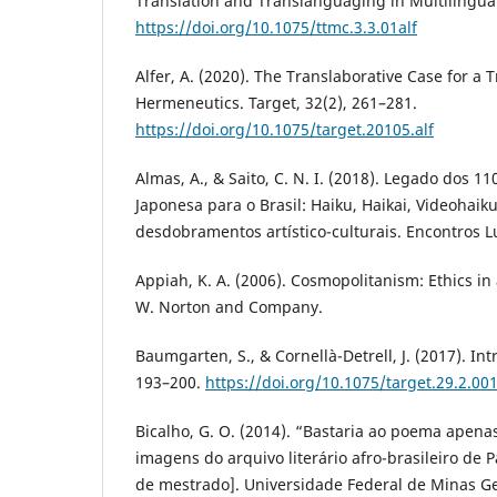
Translation and Translanguaging in Multilingual
https://doi.org/10.1075/ttmc.3.3.01alf
Alfer, A. (2020). The Translaborative Case for a T
Hermeneutics. Target, 32(2), 261–281.
https://doi.org/10.1075/target.20105.alf
Almas, A., & Saito, C. N. I. (2018). Legado dos 1
Japonesa para o Brasil: Haiku, Haikai, Videohai
desdobramentos artístico-culturais. Encontros L
Appiah, K. A. (2006). Cosmopolitanism: Ethics in
W. Norton and Company.
Baumgarten, S., & Cornellà-Detrell, J. (2017). Int
193–200.
https://doi.org/10.1075/target.29.2.001
Bicalho, G. O. (2014). “Bastaria ao poema apena
imagens do arquivo literário afro-brasileiro de P
de mestrado]. Universidade Federal de Minas Ge