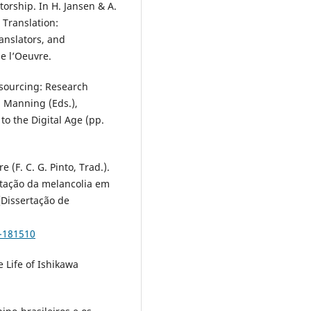
torship. In H. Jansen & A.
 Translation:
anslators, and
e l’Oeuvre.
dsourcing: Research
. Manning (Eds.),
to the Digital Age (pp.
 (F. C. G. Pinto, Trad.).
entação da melancolia em
 [Dissertação de
4-181510
 Life of Ishikawa