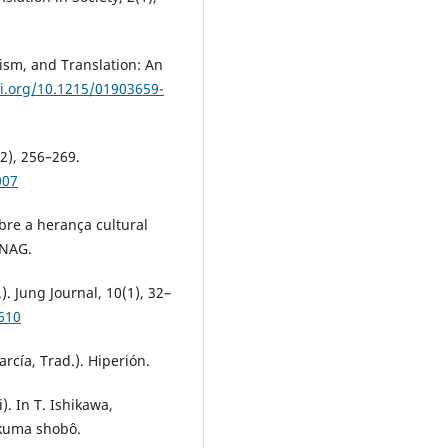
ism, and Translation: An
oi.org/10.1215/01903659-
(2), 256–269.
007
re a herança cultural
UNAG.
). Jung Journal, 10(1), 32–
610
rcía, Trad.). Hiperión.
). In T. Ishikawa,
ikuma shobô.