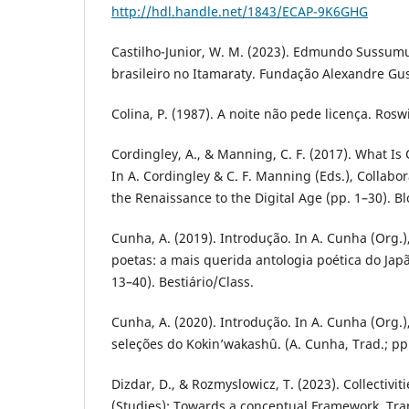
http://hdl.handle.net/1843/ECAP-9K6GHG
Castilho-Junior, W. M. (2023). Edmundo Sussumu 
brasileiro no Itamaraty. Fundação Alexandre G
Colina, P. (1987). A noite não pede licença. Ros
Cordingley, A., & Manning, C. F. (2017). What Is 
In A. Cordingley & C. F. Manning (Eds.), Collabor
the Renaissance to the Digital Age (pp. 1–30). 
Cunha, A. (2019). Introdução. In A. Cunha (Org
poetas: a mais querida antologia poética do Japã
13–40). Bestiário/Class.
Cunha, A. (2020). Introdução. In A. Cunha (Org.
seleções do Kokin’wakashû. (A. Cunha, Trad.; pp.
Dizdar, D., & Rozmyslowicz, T. (2023). Collectivit
(Studies): Towards a conceptual Framework. Trans