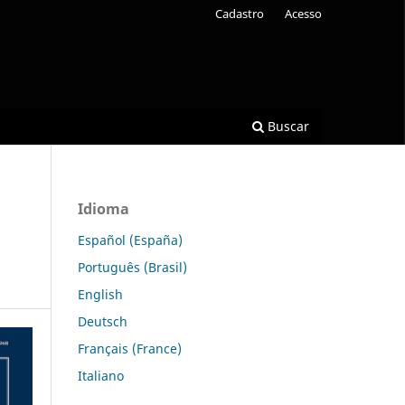
Cadastro
Acesso
Buscar
Idioma
Español (España)
Português (Brasil)
English
Deutsch
Français (France)
Italiano