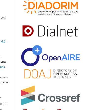
ução
a
 4.0
a
mente
mons
o com
inicial
r
 para
do