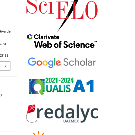
tiva de
ernos
105188
o