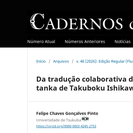
Número Atual
Números Anteriores
Notícias
Início
/
Arquivos
/
v. 46 (2026): Edição Regular (Fl
Da tradução colaborativa 
tanka de Takuboku Ishika
Felipe Chaves Gonçalves Pinto
Universidade de Tsukuba
https://orcid.org/0000-0003-4245-2753