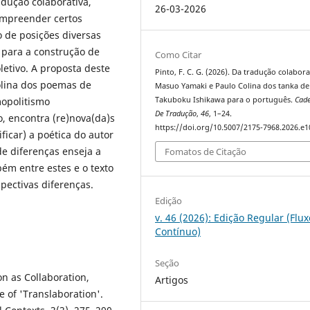
dução colaborativa,
26-03-2026
ompreender certos
 de posições diversas
 para a construção de
Como Citar
letivo. A proposta deste
Pinto, F. C. G. (2026). Da tradução colabora
Colina dos poemas de
Masuo Yamaki e Paulo Colina dos tanka de
Takuboku Ishikawa para o português.
Cad
opolitismo
De Tradução
,
46
, 1–24.
o, encontra (re)nova(da)s
https://doi.org/10.5007/2175-7968.2026.e
ificar) a poética do autor
de diferenças enseja a
Fomatos de Citação
bém entre estes e o texto
pectivas diferenças.
Edição
v. 46 (2026): Edição Regular (Flux
Contínuo)
Seção
on as Collaboration,
Artigos
e of 'Translaboration'.