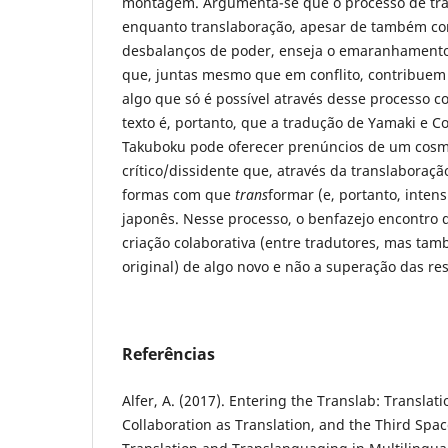
montagem. Argumenta-se que o processo de tra
enquanto translaboração, apesar de também c
desbalanços de poder, enseja o emaranhamento
que, juntas mesmo que em conflito, contribuem
algo que só é possível através desse processo co
texto é, portanto, que a tradução de Yamaki e 
Takuboku pode oferecer prenúncios de um cosm
crítico/dissidente que, através da translaboraçã
formas com que
trans
formar (e, portanto, intens
japonês. Nesse processo, o benfazejo encontro 
criação colaborativa (entre tradutores, mas tam
original) de algo novo e não a superação das res
Referências
Alfer, A. (2017). Entering the Translab: Translati
Collaboration as Translation, and the Third Spac