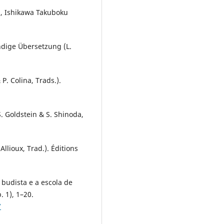
wa, Ishikawa Takuboku
ändige Übersetzung (L.
P. Colina, Trads.).
S. Goldstein & S. Shinoda,
llioux, Trad.). Éditions
o budista e a escola de
 1), 1–20.
7