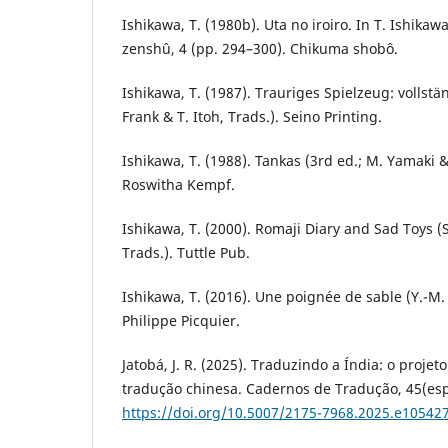
Ishikawa, T. (1980b). Uta no iroiro. In T. Ishika
zenshû, 4 (pp. 294–300). Chikuma shobô.
Ishikawa, T. (1987). Trauriges Spielzeug: vollst
Frank & T. Itoh, Trads.). Seino Printing.
Ishikawa, T. (1988). Tankas (3rd ed.; M. Yamaki & 
Roswitha Kempf.
Ishikawa, T. (2000). Romaji Diary and Sad Toys (
Trads.). Tuttle Pub.
Ishikawa, T. (2016). Une poignée de sable (Y.-M. A
Philippe Picquier.
Jatobá, J. R. (2025). Traduzindo a Índia: o projet
tradução chinesa. Cadernos de Tradução, 45(esp.
https://doi.org/10.5007/2175-7968.2025.e10542