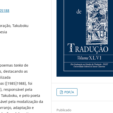
105188
boração, Takuboku
oesia
e poemas
tanka
de
s, destacando as
lizada
kas
([1985]1988), foi
), responsável pela
PDF/A
e Takuboku, e pelo poeta
nsável pela modalização da
arranjo, adaptação e
Publicado