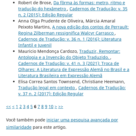
Robert de Brose,
Da fôrma às formas: metro, ritmo e
tradução do hexâmetro
,
Cadernos de Tradução: v. 35
n. 2 (2015): Edição Regular
Anna Olga Prudente de Oliveira, Márcia Amaral
Peixoto Martins,
A nova edição dos contos de Perrault:
Regina Zilberman ressignifica Walcyr Carrasco
,
Cadernos de Tradução: v. 36 n. 1 (2016): Literatura
Infantil e Juvenil
Mauricio Mendonça Cardozo,
Traduzir, Remontar:
Antologia e a Invenção do Objeto Traduzido.
,
Cadernos de Tradução: v. 41 n. 3 (2021): Troca de
Olhares: A Literatura de Expressão Alemã no Brasil e a
Literatura Brasileira em Expressão Alemã
Elisa Correa Santos Townsend, Christiane Heemann,
Tradução legal em contexto
,
Cadernos de Tradução:
v. 37 n. 2 (2017): Edição Regular
<<
<
1
2
3
4
5
6
7
8
9
10
>
>>
Você também pode
iniciar uma pesquisa avançada por
similaridade
para este artigo.