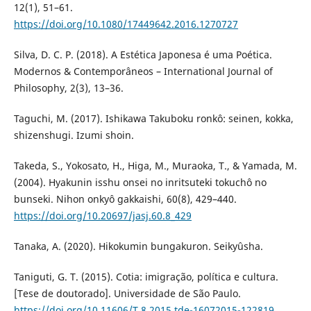
12(1), 51–61.
https://doi.org/10.1080/17449642.2016.1270727
Silva, D. C. P. (2018). A Estética Japonesa é uma Poética.
Modernos & Contemporâneos – International Journal of
Philosophy, 2(3), 13–36.
Taguchi, M. (2017). Ishikawa Takuboku ronkô: seinen, kokka,
shizenshugi. Izumi shoin.
Takeda, S., Yokosato, H., Higa, M., Muraoka, T., & Yamada, M.
(2004). Hyakunin isshu onsei no inritsuteki tokuchô no
bunseki. Nihon onkyô gakkaishi, 60(8), 429–440.
https://doi.org/10.20697/jasj.60.8_429
Tanaka, A. (2020). Hikokumin bungakuron. Seikyûsha.
Taniguti, G. T. (2015). Cotia: imigração, política e cultura.
[Tese de doutorado]. Universidade de São Paulo.
https://doi.org/10.11606/T.8.2015.tde-16072015-122819