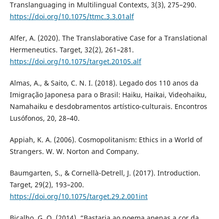
Translanguaging in Multilingual Contexts, 3(3), 275–290.
https://doi.org/10.1075/ttmc.3.3.01alf
Alfer, A. (2020). The Translaborative Case for a Translational
Hermeneutics. Target, 32(2), 261–281.
https://doi.org/10.1075/target.20105.alf
Almas, A., & Saito, C. N. I. (2018). Legado dos 110 anos da
Imigração Japonesa para o Brasil: Haiku, Haikai, Videohaiku,
Namahaiku e desdobramentos artístico-culturais. Encontros
Lusófonos, 20, 28–40.
Appiah, K. A. (2006). Cosmopolitanism: Ethics in a World of
Strangers. W. W. Norton and Company.
Baumgarten, S., & Cornellà-Detrell, J. (2017). Introduction.
Target, 29(2), 193–200.
https://doi.org/10.1075/target.29.2.001int
Bicalho, G. O. (2014). “Bastaria ao poema apenas a cor da