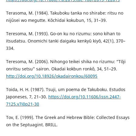
Terasoma, M. (1984). Takuboku tanka no shirabe: ritsu no
nijûsei wo megutte. Kôchidai kokubun, 15, 31–39.
Teresoma, M. (1993). Go-on ku no rizumu: sono kihan to
itsudatsu. Onomichi tanki daigaku kenkyû kiyô, 42(1), 370–
334.
Teresoma, M. (2006). Nihongo teikei shika no rizumu: “Tôji
onritsu setsu” sairon. Okadai kokbun ronkô, 34, 51–29.
http://doi.org/10.18926/okadaironkou/60095
Toida, H. H. (1987). Tsuji, um poema de Takuboku. Estudos
Japoneses, 7, 21–30.
https://doi.org/10.11606/issn.2447-
7125.v7i0p21-30
Tov, E. (1999). The Greek and Hebrew Bible: Collected Essays
on the Septuagint. BRILL.