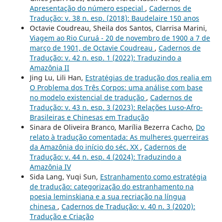
Apresentação do número especial
,
Cadernos de
Tradução: v. 38 n. esp. (2018): Baudelaire 150 anos
Octavie Coudreau, Sheila dos Santos, Clarrisa Marini,
Viagem ao Rio Curuá - 20 de novembro de 1900 a 7 de
março de 1901, de Octavie Coudreau
,
Cadernos de
Tradução: v. 42 n. esp. 1 (2022): Traduzindo a
Amazônia II
Jing Lu, Lili Han,
Estratégias de tradução dos realia em
O Problema dos Três Corpos: uma análise com base
no modelo existencial de tradução
,
Cadernos de
Tradução: v. 43 n. esp. 3 (2023): Relações Luso-Afro-
Brasileiras e Chinesas em Tradução
Sinara de Oliveira Branco, Marília Bezerra Cacho,
Do
relato à tradução comentada: As mulheres guerreiras
da Amazônia do início do séc. XX
,
Cadernos de
Tradução: v. 44 n. esp. 4 (2024): Traduzindo a
Amazônia IV
Sida Lang, Yuqi Sun,
Estranhamento como estratégia
de tradução: categorização do estranhamento na
poesia leminskiana e a sua recriação na língua
chinesa
,
Cadernos de Tradução: v. 40 n. 3 (2020):
Tradução e Criação