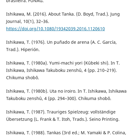
brasileira. FUNAG.
Ishikawa, M. (2016). About Tanka. (D. Boyd, Trad.). Jung
Journal, 10(1), 32–36.
https://doi.org/10.1080/19342039.2016.1120610
Ishikawa, T. (1976). Un puñado de arena (A. C. García,
Trad.). Hiperión.
Ishikawa, T. (1980a). Yumi-machi yori (Kûbeki shi). In T.
Ishikawa, Ishikawa Takuboku zenshû, 4 (pp. 210–219).
Chikuma shobô.
Ishikawa, T. (1980b). Uta no iroiro. In T. Ishikawa, Ishikawa
Takuboku zenshû, 4 (pp. 294–300). Chikuma shobô.
Ishikawa, T. (1987). Trauriges Spielzeug: vollständige
Übersetzung (L. Frank & T. Itoh, Trads.). Seino Printing.
Ishikawa, T. (1988). Tankas (3rd ed.; M. Yamaki & P. Colina,