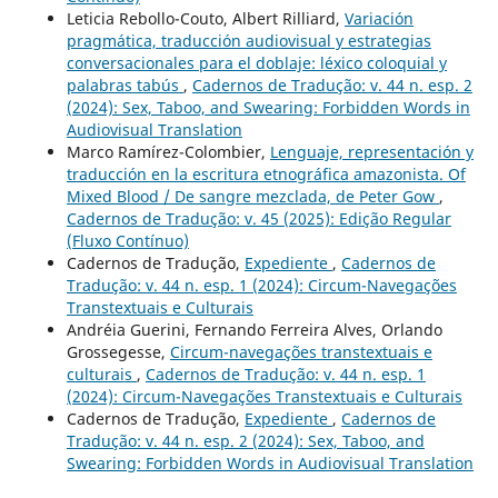
Leticia Rebollo-Couto, Albert Rilliard,
Variación
pragmática, traducción audiovisual y estrategias
conversacionales para el doblaje: léxico coloquial y
palabras tabús
,
Cadernos de Tradução: v. 44 n. esp. 2
(2024): Sex, Taboo, and Swearing: Forbidden Words in
Audiovisual Translation
Marco Ramírez-Colombier,
Lenguaje, representación y
traducción en la escritura etnográfica amazonista. Of
Mixed Blood / De sangre mezclada, de Peter Gow
,
Cadernos de Tradução: v. 45 (2025): Edição Regular
(Fluxo Contínuo)
Cadernos de Tradução,
Expediente
,
Cadernos de
Tradução: v. 44 n. esp. 1 (2024): Circum-Navegações
Transtextuais e Culturais
Andréia Guerini, Fernando Ferreira Alves, Orlando
Grossegesse,
Circum-navegações transtextuais e
culturais
,
Cadernos de Tradução: v. 44 n. esp. 1
(2024): Circum-Navegações Transtextuais e Culturais
Cadernos de Tradução,
Expediente
,
Cadernos de
Tradução: v. 44 n. esp. 2 (2024): Sex, Taboo, and
Swearing: Forbidden Words in Audiovisual Translation