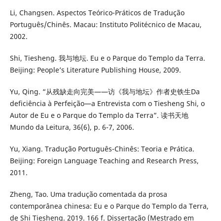
Li, Changsen. Aspectos Teórico-Práticos de Tradução
Português/Chinês. Macau: Instituto Politécnico de Macau,
2002.
Shi, Tiesheng. 我与地坛. Eu e o Parque do Templo da Terra.
Beijing: People’s Literature Publishing House, 2009.
Yu, Qing. “从残缺走向完美——访《我与地坛》作者史铁生Da
deficiência à Perfeição—a Entrevista com o Tiesheng Shi, o
Autor de Eu e o Parque do Templo da Terra”. 读书天地
Mundo da Leitura, 36(6), p. 6-7, 2006.
Yu, Xiang. Tradução Português-Chinês: Teoria e Prática.
Beijing: Foreign Language Teaching and Research Press,
2011.
Zheng, Tao. Uma tradução comentada da prosa
contemporânea chinesa: Eu e o Parque do Templo da Terra,
de Shi Tiesheng. 2019. 166 f. Dissertação (Mestrado em