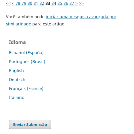
<<
<
78
79
80
81
82
83
84
85
86
87
>
>>
Você também pode
iniciar uma pesquisa avançada por
similaridade
para este artigo.
Idioma
Español (España)
Português (Brasil)
English
Deutsch
Français (France)
Italiano
Enviar Submissão