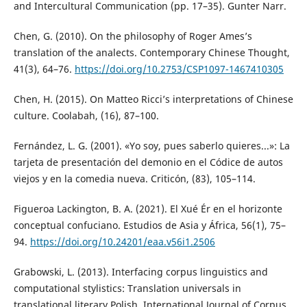
and Intercultural Communication (pp. 17–35). Gunter Narr.
Chen, G. (2010). On the philosophy of Roger Ames’s
translation of the analects. Contemporary Chinese Thought,
41(3), 64–76.
https://doi.org/10.2753/CSP1097-1467410305
Chen, H. (2015). On Matteo Ricci’s interpretations of Chinese
culture. Coolabah, (16), 87–100.
Fernández, L. G. (2001). «Yo soy, pues saberlo quieres...»: La
tarjeta de presentación del demonio en el Códice de autos
viejos y en la comedia nueva. Criticón, (83), 105–114.
Figueroa Lackington, B. A. (2021). El Xué Ér en el horizonte
conceptual confuciano. Estudios de Asia y África, 56(1), 75–
94.
https://doi.org/10.24201/eaa.v56i1.2506
Grabowski, L. (2013). Interfacing corpus linguistics and
computational stylistics: Translation universals in
translational literary Polish. International Journal of Corpus