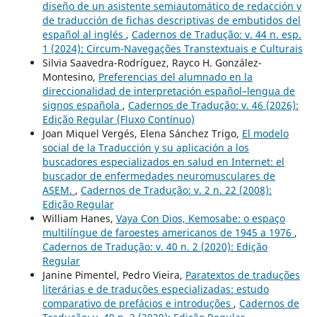
diseño de un asistente semiautomático de redacción y
de traducción de fichas descriptivas de embutidos del
español al inglés
,
Cadernos de Tradução: v. 44 n. esp.
1 (2024): Circum-Navegações Transtextuais e Culturais
Silvia Saavedra-Rodríguez, Rayco H. González-
Montesino,
Preferencias del alumnado en la
direccionalidad de interpretación español–lengua de
signos española
,
Cadernos de Tradução: v. 46 (2026):
Edição Regular (Fluxo Contínuo)
Joan Miquel Vergés, Elena Sánchez Trigo,
El modelo
social de la Traducción y su aplicación a los
buscadores especializados en salud en Internet: el
buscador de enfermedades neuromusculares de
ASEM.
,
Cadernos de Tradução: v. 2 n. 22 (2008):
Edição Regular
William Hanes,
Vaya Con Dios, Kemosabe: o espaço
multilíngue de faroestes americanos de 1945 a 1976
,
Cadernos de Tradução: v. 40 n. 2 (2020): Edição
Regular
Janine Pimentel, Pedro Vieira,
Paratextos de traduções
literárias e de traduções especializadas: estudo
comparativo de prefácios e introduções
,
Cadernos de