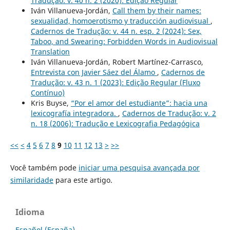
Tradução: v. 40 n. 2 (2020): Edição Regular
Iván Villanueva-Jordán,
Call them by their names:
sexualidad, homoerotismo y traducción audiovisual
,
Cadernos de Tradução: v. 44 n. esp. 2 (2024): Sex,
Taboo, and Swearing: Forbidden Words in Audiovisual
Translation
Iván Villanueva-Jordán, Robert Martínez-Carrasco,
Entrevista con Javier Sáez del Álamo
,
Cadernos de
Tradução: v. 43 n. 1 (2023): Edição Regular (Fluxo
Contínuo)
Kris Buyse,
“Por el amor del estudiante”: hacia una
lexicografía integradora.
,
Cadernos de Tradução: v. 2
n. 18 (2006): Tradução e Lexicografia Pedagógica
<<
<
4
5
6
7
8
9
10
11
12
13
>
>>
Você também pode
iniciar uma pesquisa avançada por
similaridade
para este artigo.
Idioma
Español (España)