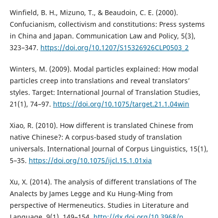
Winfield, B. H., Mizuno, T., & Beaudoin, C. E. (2000).
Confucianism, collectivism and constitutions: Press systems
in China and Japan. Communication Law and Policy, 5(3),
323–347.
https://doi.org/10.1207/S15326926CLP0503_2
Winters, M. (2009). Modal particles explained: How modal
particles creep into translations and reveal translators’
styles. Target: International Journal of Translation Studies,
21(1), 74–97.
https://doi.org/10.1075/target.21.1.04win
Xiao, R. (2010). How different is translated Chinese from
native Chinese?: A corpus-based study of translation
universals. International Journal of Corpus Linguistics, 15(1),
5–35.
https://doi.org/10.1075/ijcl.15.1.01xia
Xu, X. (2014). The analysis of different translations of The
Analects by James Legge and Ku Hung-Ming from
perspective of Hermeneutics. Studies in Literature and
Language, 9(1), 149–154.
http://dx.doi.org/10.3968/n