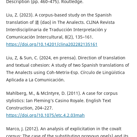
Description (pp. 460–475). Routledge.
Liu, Z. (2023). A corpus-based study on the Spanish
translation of 道 (dao) in The Analects. CLINA Revista
Interdisciplinaria de Traducción Interpretación y
Comunicación Intercultural, 8(2), 135–161.
https://doi.org/10.14201/clina202282135161
Liu, Z, & Sun, C. (2024, en prensa). Direction of translation
and textual cohesion: A study of two Spanish translations of
The Analects using Coh-Metrix-Esp. Círculo de Lingüística
Aplicada a La Comunicación.
Mahlberg, M., & McIntyre, D. (2011). A case for corpus
stylistics: Ian Fleming’s Casino Royale. English Text
Construction, 204–227.
https://doi.org/10.1075/etc.4.2.03mah
Marco, J. (2012). An analysis of explicitation in the covalt
corpus: The case of the substituting pronoun one(s) and its