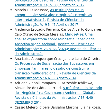
percepção dos gestores
,
Revista de Ciências da
Administração: v. 14, n. 33, agosto de 2012
Marcio Luis Massaro,
As Instituições e sua
Compreensão: seria algo propício às premissas
interpretativistas?
,
Revista de Ciências da
Administração: V.19 N.47 Abril de 2017
Frederico Leocádio Ferreira, Carlos Alberto Gonçalves,
Caio Otávio de Souza Messias,
Mindset-se: Uma
análise exploratória sobre Mindset e Capacidade
Absortiva organizacional
,
Revista de Ciências da
Administração: v. 26 n. 66 (2024): Revista de Ciências
da Administração
Ana Luiza Albuquerque Cruz, Janete Lara de Oliveira,
Os Processos de Socialização dos Sucessores em
Empresas Familiares: o desafio de construir a
transição multigeracional
,
Revista de Ciências da
Administração: V.16 N.39 Agosto 2014
Adriana Vinholi Rampazo, Elisa Yoshie Ichikawa,
Alexandre de Pádua Carrieri,
A Influência do “Mundo
dos Negócios” na Governança Ambiental Global
,
Revista de Ciências da Administração: V.16 N.40
DEZEMBRO 2014
Cássio Melero, Cibele Barsalini Martins, Elaine Rossi,