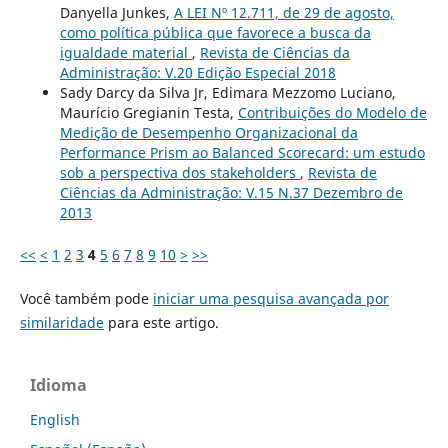
Danyella Junkes,
A LEI Nº 12.711, de 29 de agosto,
como política pública que favorece a busca da
igualdade material
,
Revista de Ciências da
Administração: V.20 Edição Especial 2018
Sady Darcy da Silva Jr, Edimara Mezzomo Luciano,
Maurício Gregianin Testa,
Contribuições do Modelo de
Medição de Desempenho Organizacional da
Performance Prism ao Balanced Scorecard: um estudo
sob a perspectiva dos stakeholders
,
Revista de
Ciências da Administração: V.15 N.37 Dezembro de
2013
<<
<
1
2
3
4
5
6
7
8
9
10
>
>>
Você também pode
iniciar uma pesquisa avançada por
similaridade
para este artigo.
Idioma
English