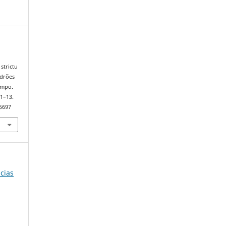
strictu
adrões
ampo.
 1–13.
75697
ncias