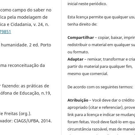
inicial neste periódico.
l como campo do saber no
ífica pela modelagem de
Esta licença permite que qualquer us
ca e Cidadania, v. 24, n.
tenha direito de:
.79851
Compartilhar
– copiar, baixar, impri
a humanidade. 2 ed. Porto
redistribuir o material em qualquer s
ou formato.
Adaptar
– remixar, transformar e cria
 uma reconceituação da
partir do material para qualquer fim,
mesmo que comercial.
 fazendo: as práticas de
De acordo com os seguintes termos:
usófona de Educação, n.19,
Atribuição
– Você deve dar o crédito
apropriado (citar e referenciar), prov
 Freitas (org.).
link para a licença e indicar se mudan
lvador: CIAGS/UFBA, 2014.
foram feitas. Você deve fazê-lo em qu
circunstância razoável, mas de manei