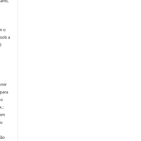
ário,
m o
 sob a
0
umir
 para
do
x.:
 em
ou
ção