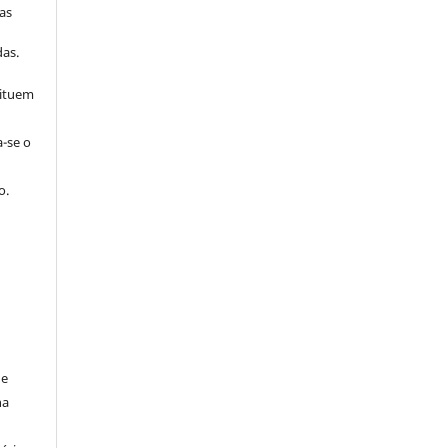
as
s
as.
tituem
a-se o
o.
de
na