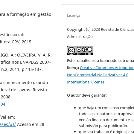
para a formação em gestão
Licença
Copyright (c) 2023 Revista de Ciência
estão social:
Administração
itora CRV, 2015.
IGO, A.; OLIVEIRA, V. A. R.
Este trabalho está licenciado sob um
ntífica nos ENAPEGS 2007-
licença
Creative Commons Attribution
 n.2, 2011, p.115-137.
NonCommercial-NoDerivatives 4.0
International License
.
do conhecimento usando
eral de Lavras. Revista
O autor deve garantir:
 2008.
004
que haja um consenso comple
todos os coautores em aprova
ível em:
versão final do documento e s
eses/#!/
Acesso em 28
submissão para publicação.
que seu trabalho é original, e s