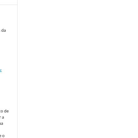
s da
a
-
to de
r a
ua
e o