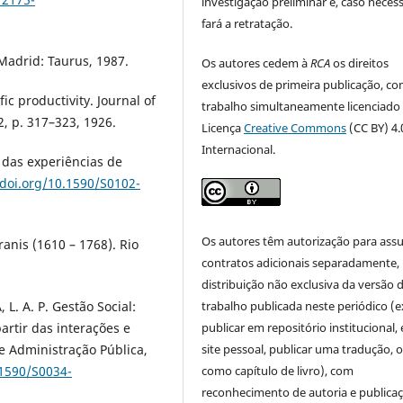
investigação preliminar e, caso necess
fará a retratação.
Madrid: Taurus, 1987.
Os autores cedem à
RCA
os direitos
exclusivos de primeira publicação, co
fic productivity. Journal of
trabalho simultaneamente licenciado
, p. 317–323, 1926.
Licença
Creative Commons
(CC BY) 4.
Internacional.
 das experiências de
/doi.org/10.1590/S0102-
Os autores têm autorização para ass
anis (1610 – 1768). Rio
contratos adicionais separadamente,
distribuição não exclusiva da versão 
L. A. P. Gestão Social:
trabalho publicada neste periódico (e
artir das interações e
publicar em repositório institucional,
de Administração Pública,
site pessoal, publicar uma tradução, 
.1590/S0034-
como capítulo de livro), com
reconhecimento de autoria e publica