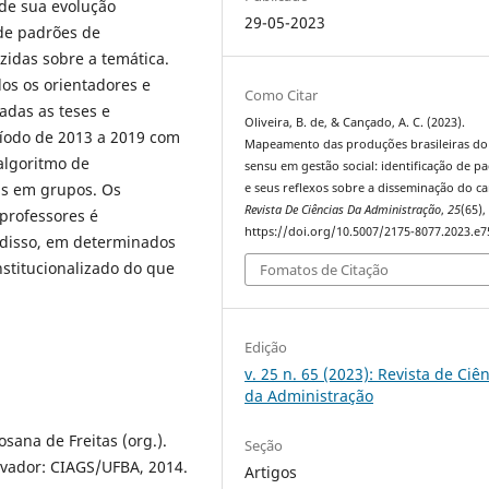
 de sua evolução
29-05-2023
 de padrões de
idas sobre a temática.
s os orientadores e
Como Citar
adas as teses e
Oliveira, B. de, & Cançado, A. C. (2023).
ríodo de 2013 a 2019 com
Mapeamento das produções brasileiras do 
algoritmo de
sensu em gestão social: identificação de p
as em grupos. Os
e seus reflexos sobre a disseminação do c
Revista De Ciências Da Administração
,
25
(65),
professores é
https://doi.org/10.5007/2175-8077.2023.e
 disso, em determinados
nstitucionalizado do que
Fomatos de Citação
Edição
v. 25 n. 65 (2023): Revista de Ciê
da Administração
sana de Freitas (org.).
Seção
lvador: CIAGS/UFBA, 2014.
Artigos