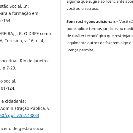
alguma que sugira ao licenciante apoi
ão Social. In:
você ou o seu uso.
 para a formação em
2-154.
Sem restrições adicionais
– Você n
pode aplicar termos jurídicos ou med
PEREIRA, J. R. O DRPE como
de caráter tecnológico que restrinjam
 Teresina, v. 16, n. 4,
legalmente outros de fazerem algo q
licença permita.
nceitual. Rio de Janeiro:
, p.7-23.
o social.
101-124.
 e cidadania:
 Administração Pública, v.
660/cgpc.v2n7.43833
ceito de gestão social.