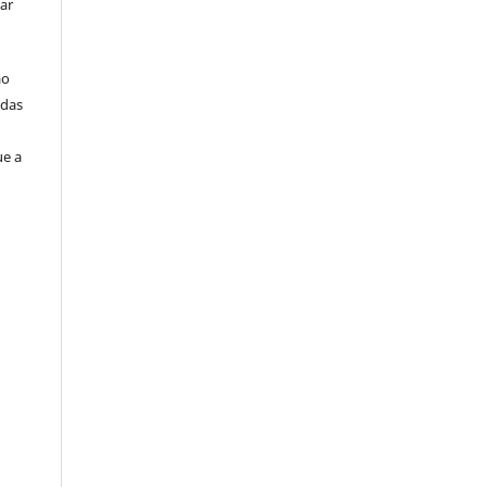
ar
ão
idas
ue a