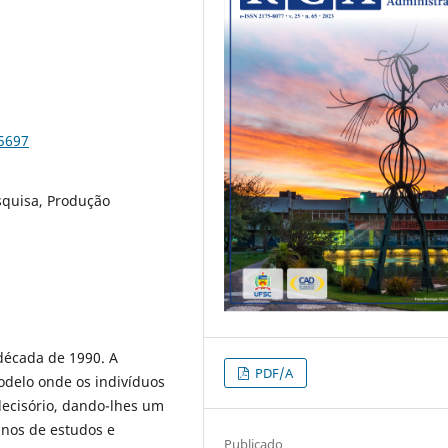
75697
esquisa, Produção
 década de 1990. A
PDF/A
delo onde os indivíduos
decisório, dando-lhes um
anos de estudos e
Publicado