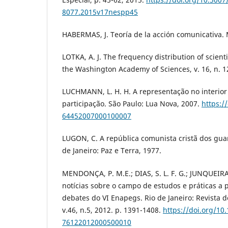
8077.2015v17nespp45
HABERMAS, J. Teoría de la acción comunicativa. 
LOTKA, A. J. The frequency distribution of scienti
the Washington Academy of Sciences, v. 16, n. 12
LUCHMANN, L. H. H. A representação no interior
participação. São Paulo: Lua Nova, 2007.
https:/
64452007000100007
LUGON, C. A república comunista cristã dos guar
de Janeiro: Paz e Terra, 1977.
MENDONÇA, P. M.E.; DIAS, S. L. F. G.; JUNQUEIRA, 
notícias sobre o campo de estudos e práticas a p
debates do VI Enapegs. Rio de Janeiro: Revista 
v.46, n.5, 2012. p. 1391-1408.
https://doi.org/10
76122012000500010