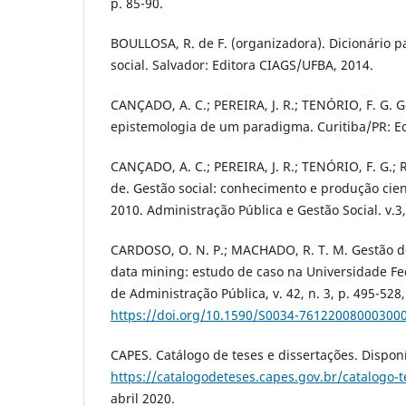
p. 85-90.
BOULLOSA, R. de F. (organizadora). Dicionário 
social. Salvador: Editora CIAGS/UFBA, 2014.
CANÇADO, A. C.; PEREIRA, J. R.; TENÓRIO, F. G. G
epistemologia de um paradigma. Curitiba/PR: Ed
CANÇADO, A. C.; PEREIRA, J. R.; TENÓRIO, F. G.; R
de. Gestão social: conhecimento e produção cie
2010. Administração Pública e Gestão Social. v.3,
CARDOSO, O. N. P.; MACHADO, R. T. M. Gestão 
data mining: estudo de caso na Universidade Fed
de Administração Pública, v. 42, n. 3, p. 495-528,
https://doi.org/10.1590/S0034-76122008000300
CAPES. Catálogo de teses e dissertações. Dispon
https://catalogodeteses.capes.gov.br/catalogo-t
abril 2020.