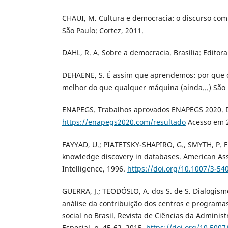
CHAUI, M. Cultura e democracia: o discurso comp
São Paulo: Cortez, 2011.
DAHL, R. A. Sobre a democracia. Brasília: Editor
DEHAENE, S. É assim que aprendemos: por que 
melhor do que qualquer máquina (ainda...) São 
ENAPEGS. Trabalhos aprovados ENAPEGS 2020. D
https://enapegs2020.com/resultado
Acesso em 2
FAYYAD, U.; PIATETSKY-SHAPIRO, G., SMYTH, P. 
knowledge discovery in databases. American Assoc
Intelligence, 1996.
https://doi.org/10.1007/3-54
GUERRA, J.; TEODÓSIO, A. dos S. de S. Dialogism
análise da contribuição dos centros e programa
social no Brasil. Revista de Ciências da Administ
Especial, p. 45-62, 2015.
https://doi.org/10.5007