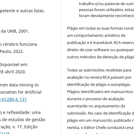
trabalho e/ou palavras de outr
pessoas foram utilizados, esta
etente e outras falas.
foram devidamente reconhecid
Plágio em todas as suas formas cons
a da UNB, 2001.
um comportamento antiético de
publicação e é inaceitável. RCA reserv
o cérebro funciona
direito de usar software ou quaisquer
Paulo, 2022.
outros métodos de detecção de plági
isponível em:
Todas as submissões recebidas para
8 abril 2020.
avaliação na revista RCA passam por
identificação de plágio e autoplágio.
From data mining to
Plágios identificados em manuscritos
iation for Artificial
durante o processo de avaliação
0-61286-6_131
acarretarão no arquivamento da
o e reflexidade: uma
submissão. No caso de identificação 
s de estudos de gestão
plágio em um manuscrito publicado 
ração, v. 17, Edição
revista, o Editor Chefe conduzirá uma
/2175-