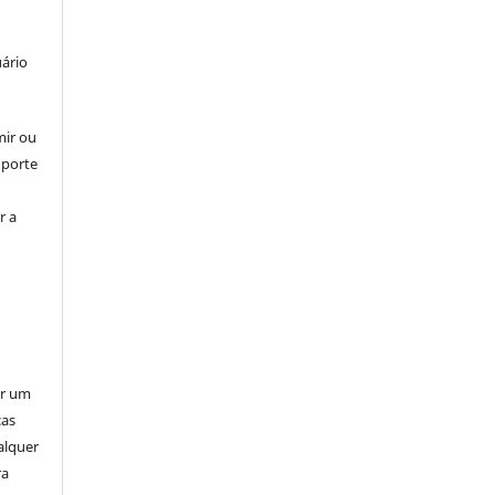
uário
mir ou
uporte
r a
er um
ças
alquer
ra