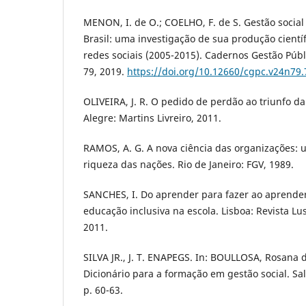
MENON, I. de O.; COELHO, F. de S. Gestão socia
Brasil: uma investigação de sua produção cient
redes sociais (2005-2015). Cadernos Gestão Públi
79, 2019.
https://doi.org/10.12660/cgpc.v24n79
OLIVEIRA, J. R. O pedido de perdão ao triunfo d
Alegre: Martins Livreiro, 2011.
RAMOS, A. G. A nova ciência das organizações:
riqueza das nações. Rio de Janeiro: FGV, 1989.
SANCHES, I. Do aprender para fazer ao aprender
educação inclusiva na escola. Lisboa: Revista L
2011.
SILVA JR., J. T. ENAPEGS. In: BOULLOSA, Rosana de
Dicionário para a formação em gestão social. Sa
p. 60-63.