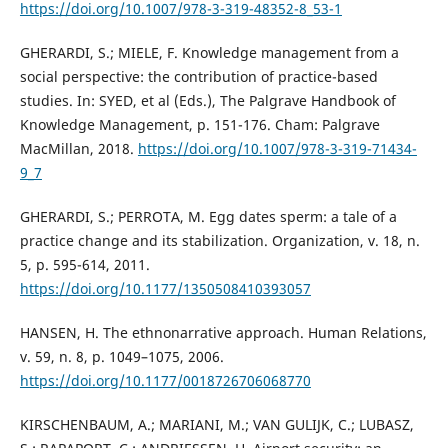
https://doi.org/10.1007/978-3-319-48352-8_53-1
GHERARDI, S.; MIELE, F. Knowledge management from a
social perspective: the contribution of practice-based
studies. In: SYED, et al (Eds.), The Palgrave Handbook of
Knowledge Management, p. 151-176. Cham: Palgrave
MacMillan, 2018.
https://doi.org/10.1007/978-3-319-71434-
9_7
GHERARDI, S.; PERROTA, M. Egg dates sperm: a tale of a
practice change and its stabilization. Organization, v. 18, n.
5, p. 595-614, 2011.
https://doi.org/10.1177/1350508410393057
HANSEN, H. The ethnonarrative approach. Human Relations,
v. 59, n. 8, p. 1049–1075, 2006.
https://doi.org/10.1177/0018726706068770
KIRSCHENBAUM, A.; MARIANI, M.; VAN GULIJK, C.; LUBASZ,