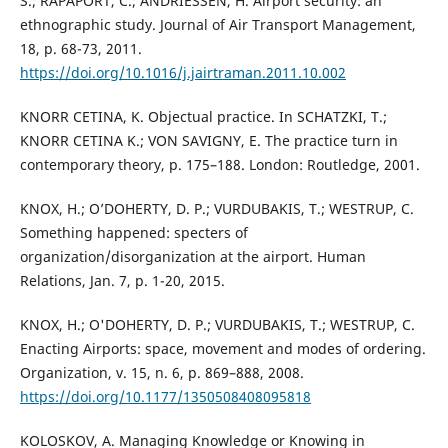
S.; RAPAPORT, C.; ANDRIESSEN, H. Airport security: an
ethnographic study. Journal of Air Transport Management,
18, p. 68-73, 2011.
https://doi.org/10.1016/j.jairtraman.2011.10.002
KNORR CETINA, K. Objectual practice. In SCHATZKI, T.;
KNORR CETINA K.; VON SAVIGNY, E. The practice turn in
contemporary theory, p. 175–188. London: Routledge, 2001.
KNOX, H.; O’DOHERTY, D. P.; VURDUBAKIS, T.; WESTRUP, C.
Something happened: specters of
organization/disorganization at the airport. Human
Relations, Jan. 7, p. 1-20, 2015.
KNOX, H.; O'DOHERTY, D. P.; VURDUBAKIS, T.; WESTRUP, C.
Enacting Airports: space, movement and modes of ordering.
Organization, v. 15, n. 6, p. 869–888, 2008.
https://doi.org/10.1177/1350508408095818
KOLOSKOV, A. Managing Knowledge or Knowing in