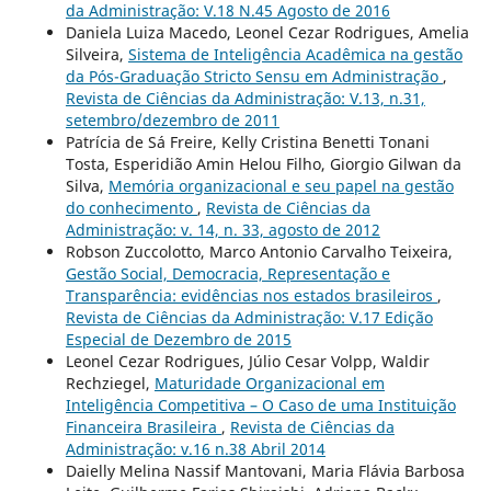
da Administração: V.18 N.45 Agosto de 2016
Daniela Luiza Macedo, Leonel Cezar Rodrigues, Amelia
Silveira,
Sistema de Inteligência Acadêmica na gestão
da Pós-Graduação Stricto Sensu em Administração
,
Revista de Ciências da Administração: V.13, n.31,
setembro/dezembro de 2011
Patrícia de Sá Freire, Kelly Cristina Benetti Tonani
Tosta, Esperidião Amin Helou Filho, Giorgio Gilwan da
Silva,
Memória organizacional e seu papel na gestão
do conhecimento
,
Revista de Ciências da
Administração: v. 14, n. 33, agosto de 2012
Robson Zuccolotto, Marco Antonio Carvalho Teixeira,
Gestão Social, Democracia, Representação e
Transparência: evidências nos estados brasileiros
,
Revista de Ciências da Administração: V.17 Edição
Especial de Dezembro de 2015
Leonel Cezar Rodrigues, Júlio Cesar Volpp, Waldir
Rechziegel,
Maturidade Organizacional em
Inteligência Competitiva – O Caso de uma Instituição
Financeira Brasileira
,
Revista de Ciências da
Administração: v.16 n.38 Abril 2014
Daielly Melina Nassif Mantovani, Maria Flávia Barbosa