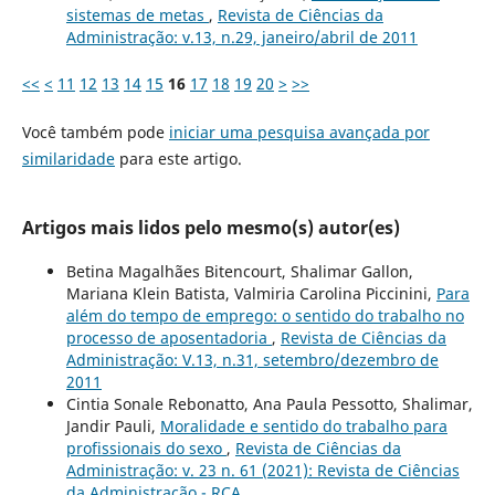
sistemas de metas
,
Revista de Ciências da
Administração: v.13, n.29, janeiro/abril de 2011
<<
<
11
12
13
14
15
16
17
18
19
20
>
>>
Você também pode
iniciar uma pesquisa avançada por
similaridade
para este artigo.
Artigos mais lidos pelo mesmo(s) autor(es)
Betina Magalhães Bitencourt, Shalimar Gallon,
Mariana Klein Batista, Valmiria Carolina Piccinini,
Para
além do tempo de emprego: o sentido do trabalho no
processo de aposentadoria
,
Revista de Ciências da
Administração: V.13, n.31, setembro/dezembro de
2011
Cintia Sonale Rebonatto, Ana Paula Pessotto, Shalimar,
Jandir Pauli,
Moralidade e sentido do trabalho para
profissionais do sexo
,
Revista de Ciências da
Administração: v. 23 n. 61 (2021): Revista de Ciências
da Administração - RCA