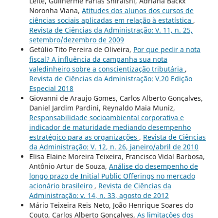
Leite, Guilherme Farias Shiraishi, Adriana Backx
Noronha Viana,
Atitudes dos alunos dos cursos de
ciências sociais aplicadas em relação à estatística
,
Revista de Ciências da Administração: V. 11, n. 25,
setembro/dezembro de 2009
Getúlio Tito Pereira de Oliveira,
Por que pedir a nota
fiscal? A influência da campanha sua nota
valedinheiro sobre a conscientização tributária
,
Revista de Ciências da Administração: V.20 Edição
Especial 2018
Giovanni de Araujo Gomes, Carlos Alberto Gonçalves,
Daniel Jardim Pardini, Reynaldo Maia Muniz,
Responsabilidade socioambiental corporativa e
indicador de maturidade mediando desempenho
estratégico para as organizações
,
Revista de Ciências
da Administração: V. 12, n. 26, janeiro/abril de 2010
Elisa Elaine Moreira Teixeira, Francisco Vidal Barbosa,
Antônio Artur de Souza,
Análise do desempenho de
longo prazo de Initial Public Offerings no mercado
acionário brasileiro
,
Revista de Ciências da
Administração: v. 14, n. 33, agosto de 2012
Mário Teixeira Reis Neto, João Henrique Soares do
Couto, Carlos Alberto Gonçalves,
As limitações dos