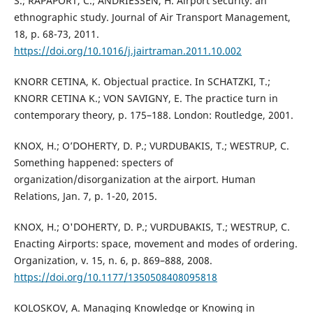
S.; RAPAPORT, C.; ANDRIESSEN, H. Airport security: an
ethnographic study. Journal of Air Transport Management,
18, p. 68-73, 2011.
https://doi.org/10.1016/j.jairtraman.2011.10.002
KNORR CETINA, K. Objectual practice. In SCHATZKI, T.;
KNORR CETINA K.; VON SAVIGNY, E. The practice turn in
contemporary theory, p. 175–188. London: Routledge, 2001.
KNOX, H.; O’DOHERTY, D. P.; VURDUBAKIS, T.; WESTRUP, C.
Something happened: specters of
organization/disorganization at the airport. Human
Relations, Jan. 7, p. 1-20, 2015.
KNOX, H.; O'DOHERTY, D. P.; VURDUBAKIS, T.; WESTRUP, C.
Enacting Airports: space, movement and modes of ordering.
Organization, v. 15, n. 6, p. 869–888, 2008.
https://doi.org/10.1177/1350508408095818
KOLOSKOV, A. Managing Knowledge or Knowing in