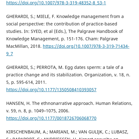
https://doi.org/10.1007/978-3-319-48352-8_53-1
GHERARDI, S.; MIELE, F. Knowledge management from a
social perspective: the contribution of practice-based
studies. In: SYED, et al (Eds.), The Palgrave Handbook of
Knowledge Management, p. 151-176. Cham: Palgrave
MacMillan, 2018.
https://doi.org/10.1007/978-3-319-71434-
9_7
GHERARDI, S.; PERROTA, M. Egg dates sperm: a tale of a
practice change and its stabilization. Organization, v. 18, n.
5, p. 595-614, 2011.
https://doi.org/10.1177/1350508410393057
HANSEN, H. The ethnonarrative approach. Human Relations,
v. 59, n. 8, p. 1049–1075, 2006.
https://doi.org/10.1177/0018726706068770
KIRSCHENBAUM, A.; MARIANI, M.; VAN GULIJK, C.; LUBASZ,