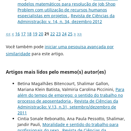
modelos matemáticos para resolução de Job Shop
Problem com utilização de recursos humanos
especialistas em projetos
,
Revista de Ciências da
Administração: v. 14, n. 34, dezembro 2012
<<
<
16
17
18
19
20
21
22
23
24
25
>
>>
Você também pode
iniciar uma pesquisa avançada por
similaridade
para este artigo.
Artigos mais lidos pelo mesmo(s) autor(es)
Betina Magalhães Bitencourt, Shalimar Gallon,
Mariana Klein Batista, Valmiria Carolina Piccinini,
Para
além do tempo de emprego: o sentido do trabalho no
processo de aposentadoria
,
Revista de Ciências da
Administração: V.13, n.31, setembro/dezembro de
2011
Cintia Sonale Rebonatto, Ana Paula Pessotto, Shalimar,
Jandir Pauli,
Moralidade e sentido do trabalho para
profissionais do sexo
,
Revista de Ciências da