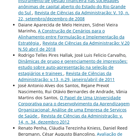
instrumento de gestão financeira nas sociedades
anônimas de capital aberto do Estado do Rio Grande
do Sul
,
Revista de Ciências da Administração: V. 10, n.
22, setembro/dezembro de 2008
Daiane Aparecida de Melo Heinzen, Sidnei Vieira
Marinho,
A Construção de Cenários para o
Alinhamento entre Formulação e Implementação da
Estratégia
,
Revista de Ciências da Administração: V.20
N.50 abril de 2018
Rodrigo Telles Pires Hallak, José Luis Felicio Carvalho,
Dinâmicas de grupo e gerenciamento de impressões:
estudo sobre auto-apresentação na seleção de
estagiários e trainees
,
Revista de Ciências da
Administração: v.13, n.29, janeiro/abril de 2011
José Antonio Alves dos Santos, Rejane Prevot
Nascimento, Rui Otávio Bernardes de Andrade, Vânia
Martins dos Santos,
O Papel de Uma Universidade
Corporativa para o desenvolvimento da Aprendizagem
Organizacional: Análise de uma Empresa de Serviços
de Saúde
,
Revista de Ciências da Administração: v.
14, n. 34, dezembro 2012
Renato Penha, Cláudia Terezinha Kniess, Daniel Reed
Bergmann, César Augusto Biancolino,
Avaliação de