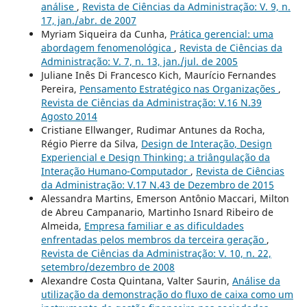
análise
,
Revista de Ciências da Administração: V. 9, n.
17, jan./abr. de 2007
Myriam Siqueira da Cunha,
Prática gerencial: uma
abordagem fenomenológica
,
Revista de Ciências da
Administração: V. 7, n. 13, jan./jul. de 2005
Juliane Inês Di Francesco Kich, Maurício Fernandes
Pereira,
Pensamento Estratégico nas Organizações
,
Revista de Ciências da Administração: V.16 N.39
Agosto 2014
Cristiane Ellwanger, Rudimar Antunes da Rocha,
Régio Pierre da Silva,
Design de Interação, Design
Experiencial e Design Thinking: a triângulação da
Interação Humano-Computador
,
Revista de Ciências
da Administração: V.17 N.43 de Dezembro de 2015
Alessandra Martins, Emerson Antônio Maccari, Milton
de Abreu Campanario, Martinho Isnard Ribeiro de
Almeida,
Empresa familiar e as dificuldades
enfrentadas pelos membros da terceira geração
,
Revista de Ciências da Administração: V. 10, n. 22,
setembro/dezembro de 2008
Alexandre Costa Quintana, Valter Saurin,
Análise da
utilização da demonstração do fluxo de caixa como um