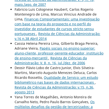
maio./ago. de 2007
Fabricio Luis Colognese Haubert, Carlos Rogerio
Montenegro de Lima, Marcus Vinicius Andrade de
Lima,
Finanças Comportamentais: uma investigação
com base na teoria do prospecto e no perfil do
investidor de estudantes de cursos stricto sensu
portugueses
,
Revista de Ciências da Administração:
v.16 n.38 Abril 2014
Cassia Helena Pereira Lima, Gilberto Braga Pereira,
Adriane Vieira,
Papéis sociais no ensino superior:
aluno-cliente, professor-gerente-educador, instituição
de ensino-mercantil
,
Revista de Ciências da
Administração: V. 8, n. 16, jul./dez. de 2006
Deosir Flávio Lobo de Castro Junior, Elvis Silveira-
Martins, Marcelo Augusto Menezes Deluca, Carlos
Ricardo Rossetto,
Qualidade de Serviço: um estudo
bibliométrico nas bases de dados internacionais
,
Revista de Ciências da Administração: v.15, n.36,
agosto 2013
Yana Torres de Magalhães, Antonio Moreira de
Carvalho Neto, Pedro Paulo Barros Gonçalves,
Os
múltiplos desafios da gestão de terceirizados: a