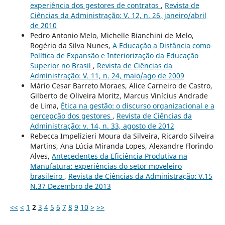
experiência dos gestores de contratos
,
Revista de
Ciências da Administração: V. 12, n. 26, janeiro/abril
de 2010
Pedro Antonio Melo, Michelle Bianchini de Melo,
Rogério da Silva Nunes,
A Educação a Distância como
Política de Expansão e Interiorização da Educação
Superior no Brasil
,
Revista de Ciências da
Administração: V. 11, n. 24, maio/ago de 2009
Mário Cesar Barreto Moraes, Alice Carneiro de Castro,
Gilberto de Oliveira Moritz, Marcus Vinícius Andrade
de Lima,
Ética na gestão: o discurso organizacional e a
percepção dos gestores
,
Revista de Ciências da
Administração: v. 14, n. 33, agosto de 2012
Rebecca Impelizieri Moura da Silveira, Ricardo Silveira
Martins, Ana Lúcia Miranda Lopes, Alexandre Florindo
Alves,
Antecedentes da Eficiência Produtiva na
Manufatura: experiências do setor moveleiro
brasileiro
,
Revista de Ciências da Administração: V.15
N.37 Dezembro de 2013
<<
<
1
2
3
4
5
6
7
8
9
10
>
>>