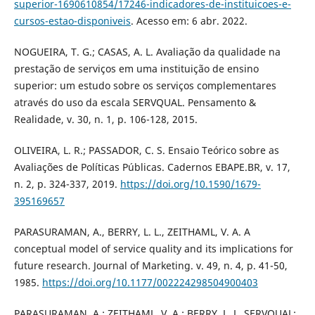
superior-1690610854/17246-indicadores-de-instituicoes-e-
cursos-estao-disponiveis
. Acesso em: 6 abr. 2022.
NOGUEIRA, T. G.; CASAS, A. L. Avaliação da qualidade na
prestação de serviços em uma instituição de ensino
superior: um estudo sobre os serviços complementares
através do uso da escala SERVQUAL. Pensamento &
Realidade, v. 30, n. 1, p. 106-128, 2015.
OLIVEIRA, L. R.; PASSADOR, C. S. Ensaio Teórico sobre as
Avaliações de Políticas Públicas. Cadernos EBAPE.BR, v. 17,
n. 2, p. 324-337, 2019.
https://doi.org/10.1590/1679-
395169657
PARASURAMAN, A., BERRY, L. L., ZEITHAML, V. A. A
conceptual model of service quality and its implications for
future research. Journal of Marketing. v. 49, n. 4, p. 41-50,
1985.
https://doi.org/10.1177/002224298504900403
PARASURAMAN, A.; ZEITHAML, V. A.; BERRY, L. L. SERVQUAL: